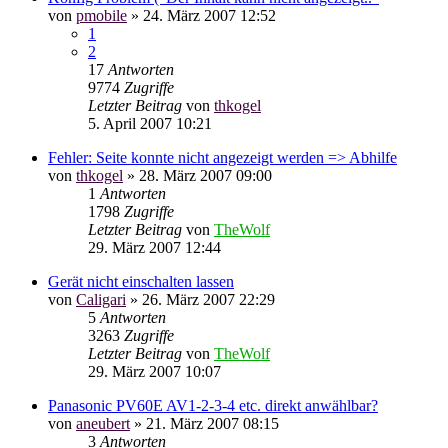
von
pmobile
»
24. März 2007 12:52
1
2
17
Antworten
9774
Zugriffe
Letzter Beitrag
von
thkogel
5. April 2007 10:21
Fehler: Seite konnte nicht angezeigt werden => Abhilfe
von
thkogel
»
28. März 2007 09:00
1
Antworten
1798
Zugriffe
Letzter Beitrag
von
TheWolf
29. März 2007 12:44
Gerät nicht einschalten lassen
von
Caligari
»
26. März 2007 22:29
5
Antworten
3263
Zugriffe
Letzter Beitrag
von
TheWolf
29. März 2007 10:07
Panasonic PV60E AV1-2-3-4 etc. direkt anwählbar?
von
aneubert
»
21. März 2007 08:15
3
Antworten