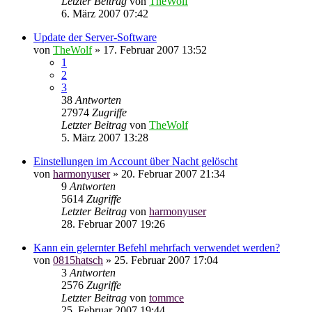
Letzter Beitrag
von
TheWolf
6. März 2007 07:42
Update der Server-Software
von
TheWolf
»
17. Februar 2007 13:52
1
2
3
38
Antworten
27974
Zugriffe
Letzter Beitrag
von
TheWolf
5. März 2007 13:28
Einstellungen im Account über Nacht gelöscht
von
harmonyuser
»
20. Februar 2007 21:34
9
Antworten
5614
Zugriffe
Letzter Beitrag
von
harmonyuser
28. Februar 2007 19:26
Kann ein gelernter Befehl mehrfach verwendet werden?
von
0815hatsch
»
25. Februar 2007 17:04
3
Antworten
2576
Zugriffe
Letzter Beitrag
von
tommce
25. Februar 2007 19:44