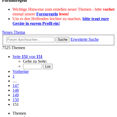
Forumsregeln
Wichtige Hinweise zum erstellen neuer Themen - bitte
vorher
einmal unsere
Forenregeln
lesen!
Um es den Helfenden leichter zu machen,
bitte tragt eure
Geräte in eurem Profil ein!
Neues Thema
Erweiterte Suche
Suche
7525 Themen
Seite
151
von
151
Gehe zu Seite:
Vorherige
1
…
147
148
149
150
151
Themen