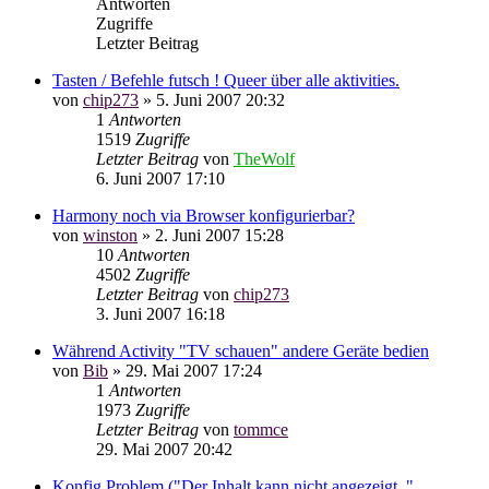
Antworten
Zugriffe
Letzter Beitrag
Tasten / Befehle futsch ! Queer über alle aktivities.
von
chip273
»
5. Juni 2007 20:32
1
Antworten
1519
Zugriffe
Letzter Beitrag
von
TheWolf
6. Juni 2007 17:10
Harmony noch via Browser konfigurierbar?
von
winston
»
2. Juni 2007 15:28
10
Antworten
4502
Zugriffe
Letzter Beitrag
von
chip273
3. Juni 2007 16:18
Während Activity "TV schauen" andere Geräte bedien
von
Bib
»
29. Mai 2007 17:24
1
Antworten
1973
Zugriffe
Letzter Beitrag
von
tommce
29. Mai 2007 20:42
Konfig Problem ("Der Inhalt kann nicht angezeigt.."