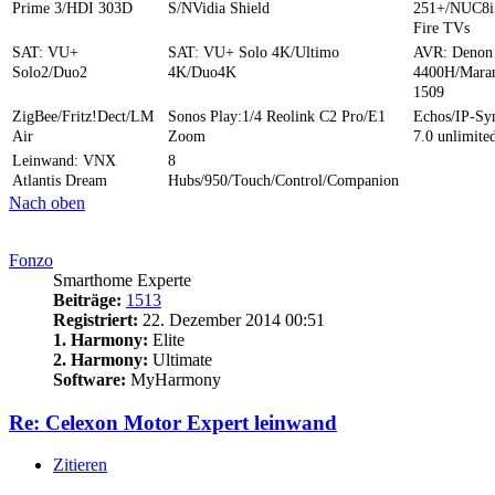
Prime 3/HDI 303D
S/NVidia Shield
251+/NUC8i
Fire TVs
SAT: VU+
SAT: VU+ Solo 4K/Ultimo
AVR: Denon
Solo2/Duo2
4K/Duo4K
4400H/Mara
1509
ZigBee/Fritz!Dect/LM
Sonos Play:1/4 Reolink C2 Pro/E1
Echos/IP-S
Air
Zoom
7.0 unlimite
Leinwand: VNX
8
Atlantis Dream
Hubs/950/Touch/Control/Companion
Nach oben
Fonzo
Smarthome Experte
Beiträge:
1513
Registriert:
22. Dezember 2014 00:51
1. Harmony:
Elite
2. Harmony:
Ultimate
Software:
MyHarmony
Re: Celexon Motor Expert leinwand
Zitieren