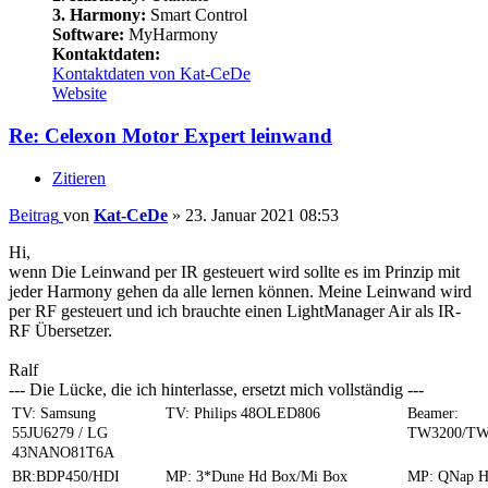
3. Harmony:
Smart Control
Software:
MyHarmony
Kontaktdaten:
Kontaktdaten von Kat-CeDe
Website
Re: Celexon Motor Expert leinwand
Zitieren
Beitrag
von
Kat-CeDe
»
23. Januar 2021 08:53
Hi,
wenn Die Leinwand per IR gesteuert wird sollte es im Prinzip mit
jeder Harmony gehen da alle lernen können. Meine Leinwand wird
per RF gesteuert und ich brauchte einen LightManager Air als IR-
RF Übersetzer.
Ralf
--- Die Lücke, die ich hinterlasse, ersetzt mich vollständig ---
TV: Samsung
TV: Philips 48OLED806
Beamer:
55JU6279 / LG
TW3200/TW
43NANO81T6A
BR:BDP450/HDI
MP: 3*Dune Hd Box/Mi Box
MP: QNap 