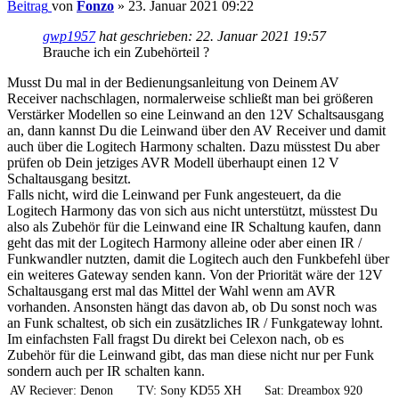
Beitrag
von
Fonzo
»
23. Januar 2021 09:22
gwp1957
hat geschrieben:
22. Januar 2021 19:57
Brauche ich ein Zubehörteil ?
Musst Du mal in der Bedienungsanleitung von Deinem AV
Receiver nachschlagen, normalerweise schließt man bei größeren
Verstärker Modellen so eine Leinwand an den 12V Schaltsausgang
an, dann kannst Du die Leinwand über den AV Receiver und damit
auch über die Logitech Harmony schalten. Dazu müsstest Du aber
prüfen ob Dein jetziges AVR Modell überhaupt einen 12 V
Schaltausgang besitzt.
Falls nicht, wird die Leinwand per Funk angesteuert, da die
Logitech Harmony das von sich aus nicht unterstützt, müsstest Du
also als Zubehör für die Leinwand eine IR Schaltung kaufen, dann
geht das mit der Logitech Harmony alleine oder aber einen IR /
Funkwandler nutzten, damit die Logitech auch den Funkbefehl über
ein weiteres Gateway senden kann. Von der Priorität wäre der 12V
Schaltausgang erst mal das Mittel der Wahl wenn am AVR
vorhanden. Ansonsten hängt das davon ab, ob Du sonst noch was
an Funk schaltest, ob sich ein zusätzliches IR / Funkgateway lohnt.
Im einfachsten Fall fragst Du direkt bei Celexon nach, ob es
Zubehör für die Leinwand gibt, das man diese nicht nur per Funk
sondern auch per IR schalten kann.
AV Reciever: Denon
TV: Sony KD55 XH
Sat: Dreambox 920