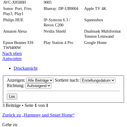
AVC-X8500H
9005
Sonos: Port, Five,
Blueray: DP-UB9004
Apple TV 4K
Play3, Play1
Philips HUE
IP-Symcon 6.3 /
Squeezebox
Revox C200
Amazon Alexa
Nvidia Shield
Dualmask Multiformat
Tension Leinwand
Epson Beamer EH-
Play Station 4 Pro
Google Home
TW9400W
Nach oben
Antworten
Druckansicht
Anzeigen:
Sortiere nach:
Richtung:
3 Beiträge • Seite
1
von
1
Zurück zu „Harmony und Smart Home“
Gehe zu