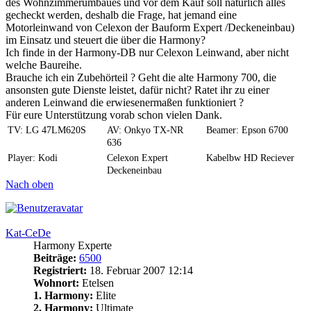
des Wohnzimmerumbaues und vor dem Kauf soll natürlich alles
gecheckt werden, deshalb die Frage, hat jemand eine
Motorleinwand von Celexon der Bauform Expert /Deckeneinbau)
im Einsatz und steuert die über die Harmony?
Ich finde in der Harmony-DB nur Celexon Leinwand, aber nicht
welche Baureihe.
Brauche ich ein Zubehörteil ? Geht die alte Harmony 700, die
ansonsten gute Dienste leistet, dafür nicht? Ratet ihr zu einer
anderen Leinwand die erwiesenermaßen funktioniert ?
Für eure Unterstützung vorab schon vielen Dank.
TV: LG 47LM620S
AV: Onkyo TX-NR
Beamer: Epson 6700
636
Player: Kodi
Celexon Expert
Kabelbw HD Reciever
Deckeneinbau
Nach oben
Kat-CeDe
Harmony Experte
Beiträge:
6500
Registriert:
18. Februar 2007 12:14
Wohnort:
Etelsen
1. Harmony:
Elite
2. Harmony:
Ultimate