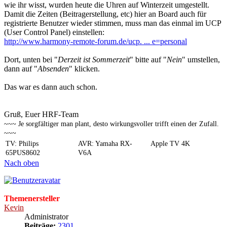
wie ihr wisst, wurden heute die Uhren auf Winterzeit umgestellt.
Damit die Zeiten (Beitragerstellung, etc) hier an Board auch für
registrierte Benutzer wieder stimmen, muss man das einmal im UCP
(User Control Panel) einstellen:
http://www.harmony-remote-forum.de/ucp. ... e=personal
Dort, unten bei "
Derzeit ist Sommerzeit
" bitte auf "
Nein
" umstellen,
dann auf "
Absenden
" klicken.
Das war es dann auch schon.
Gruß, Euer HRF-Team
~~~ Je sorgfältiger man plant, desto wirkungsvoller trifft einen der Zufall.
~~~
TV: Philips
AVR: Yamaha RX-
Apple TV 4K
65PUS8602
V6A
Nach oben
Themenersteller
Kevin
Administrator
Beiträge:
2301