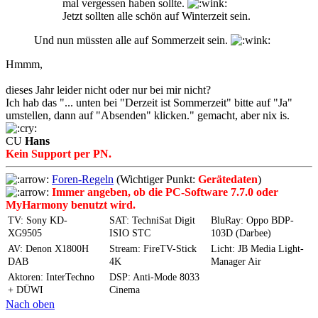
mal vergessen haben sollte.
Jetzt sollten alle schön auf Winterzeit sein.
Und nun müssten alle auf Sommerzeit sein.
Hmmm,
dieses Jahr leider nicht oder nur bei mir nicht?
Ich hab das "... unten bei "Derzeit ist Sommerzeit" bitte auf "Ja"
umstellen, dann auf "Absenden" klicken." gemacht, aber nix is.
CU
Hans
Kein Support per PN.
Foren-Regeln
(Wichtiger Punkt:
Gerätedaten
)
Immer angeben, ob die PC-Software 7.7.0 oder
MyHarmony benutzt wird.
TV: Sony KD-
SAT: TechniSat Digit
BluRay: Oppo BDP-
XG9505
ISIO STC
103D (Darbee)
AV: Denon X1800H
Stream: FireTV-Stick
Licht: JB Media Light-
DAB
4K
Manager Air
Aktoren: InterTechno
DSP: Anti-Mode 8033
+ DÜWI
Cinema
Nach oben