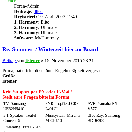
listener
Foren-Admin
Beiträge:
3861
Registriert:
19. April 2007 21:49
1. Harmony:
Elite
2. Harmony:
Ultimate
3. Harmony:
Ultimate
Software:
MyHarmony
Re: Sommer- / Winterzeit hier an Board
Beitrag
von
listener
»
16. November 2015 23:21
Prima, hatte ich mit schöner Regelmäßigkeit vergessen.
Grüße
listener
Kein Support per PN oder E-Mail!
Stellt eure Fragen bitte im Forum!
TV: Samsung
PVR: Topfield CRP-
AVR: Yamaha RX-
UE32H6410
2401CI+
V577
5.1-Speaker: Teufel
Minisystem: Marantz
Blue Ray: Samsung
Concept S
M-CR610
BD-J6300
Streaming: FireTV 4K