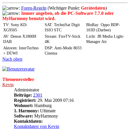
Foren-Regeln
(Wichtiger Punkt:
Gerätedaten
)
Immer angeben, ob die PC-Software 7.7.0 oder
MyHarmony benutzt wird.
TV: Sony KD-
SAT: TechniSat Digit
BluRay: Oppo BDP-
XG9505
ISIO STC
103D (Darbee)
AV: Denon X1800H
Stream: FireTV-Stick
Licht: JB Media Light-
DAB
4K
Manager Air
Aktoren: InterTechno
DSP: Anti-Mode 8033
+ DÜWI
Cinema
Nach oben
Themenersteller
Kevin
Administrator
Beiträge:
2301
Registriert:
29. Mai 2009 07:16
Wohnort:
Hamburg
1. Harmony:
Ultimate
Software:
MyHarmony
Kontaktdaten:
Kontaktdaten von Kevin