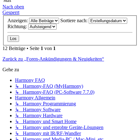
Max
Nach oben
Gesperrt
Anzeigen:
Sortiere nach:
Richtung:
12 Beiträge • Seite
1
von
1
Zurück zu „Foren-Ankündigungen & Neuigkeiten“
Gehe zu
Harmony FAQ
↳ Harmony-FAQ (MyHarmony)
↳ Harmony-FAQ (PC-Software 7.7.0)
Harmony Allgemein
↳ Harmony Programmierung
↳ Harmony Software
↳ Harmony Hardware
↳ Harmony und Smart Home
↳ Harmony und erprobte Geräte-Lösungen
↳ Harmony mit IR/RF-Wandler
↳ Harmony und Media-PC / Mac-Mini, etc