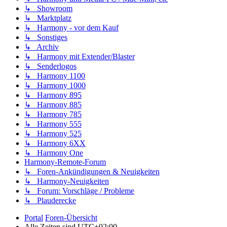
↳ Showroom
↳ Marktplatz
↳ Harmony - vor dem Kauf
↳ Sonstiges
↳ Archiv
↳ Harmony mit Extender/Blaster
↳ Senderlogos
↳ Harmony 1100
↳ Harmony 1000
↳ Harmony 895
↳ Harmony 885
↳ Harmony 785
↳ Harmony 555
↳ Harmony 525
↳ Harmony 6XX
↳ Harmony One
Harmony-Remote-Forum
↳ Foren-Ankündigungen & Neuigkeiten
↳ Harmony-Neuigkeiten
↳ Forum: Vorschläge / Probleme
↳ Plauderecke
Portal
Foren-Übersicht
Alle Zeiten sind
UTC+02:00