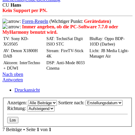
CU
Hans
Kein Support per PN.
Foren-Regeln
(Wichtiger Punkt:
Gerätedaten
)
Immer angeben, ob die PC-Software 7.7.0 oder
MyHarmony benutzt wird.
TV: Sony KD-
SAT: TechniSat Digit
BluRay: Oppo BDP-
XG9505
ISIO STC
103D (Darbee)
AV: Denon X1800H
Stream: FireTV-Stick
Licht: JB Media Light-
DAB
4K
Manager Air
Aktoren: InterTechno
DSP: Anti-Mode 8033
+ DÜWI
Cinema
Nach oben
Antworten
Druckansicht
Anzeigen:
Sortiere nach:
Richtung:
7 Beiträge • Seite
1
von
1