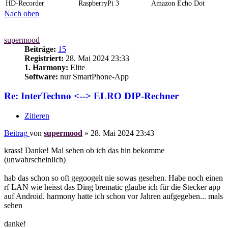
HD-Recorder
RaspberryPi 3
Amazon Echo Dot
Nach oben
supermood
Beiträge:
15
Registriert:
28. Mai 2024 23:33
1. Harmony:
Elite
Software:
nur SmartPhone-App
Re: InterTechno <--> ELRO DIP-Rechner
Zitieren
Beitrag
von
supermood
»
28. Mai 2024 23:43
krass! Danke! Mal sehen ob ich das hin bekomme
(unwahrscheinlich)
hab das schon so oft gegoogelt nie sowas gesehen. Habe noch einen
rf LAN wie heisst das Ding brematic glaube ich für die Stecker app
auf Android. harmony hatte ich schon vor Jahren aufgegeben... mals
sehen
danke!