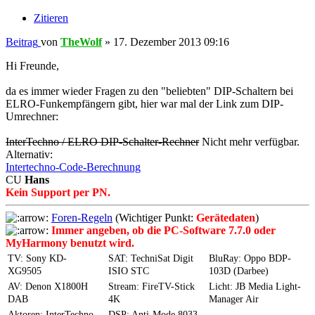
Zitieren
Beitrag
von
TheWolf
»
17. Dezember 2013 09:16
Hi Freunde,
da es immer wieder Fragen zu den "beliebten" DIP-Schaltern bei
ELRO-Funkempfängern gibt, hier war mal der Link zum DIP-
Umrechner:
InterTechno / ELRO DIP-Schalter-Rechner
Nicht mehr verfügbar.
Alternativ:
Intertechno-Code-Berechnung
CU
Hans
Kein Support per PN.
Foren-Regeln
(Wichtiger Punkt:
Gerätedaten
)
Immer angeben, ob die PC-Software 7.7.0 oder
MyHarmony benutzt wird.
TV: Sony KD-
SAT: TechniSat Digit
BluRay: Oppo BDP-
XG9505
ISIO STC
103D (Darbee)
AV: Denon X1800H
Stream: FireTV-Stick
Licht: JB Media Light-
DAB
4K
Manager Air
Aktoren: InterTechno
DSP: Anti-Mode 8033