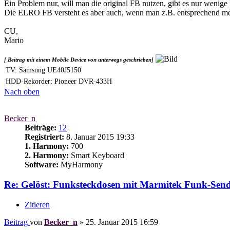
Ein Problem nur, will man die original FB nutzen, gibt es nur wenig
Die ELRO FB versteht es aber auch, wenn man z.B. entsprechend me
CU,
Mario
[ Beitrag mit einem Mobile Device von unterwegs geschrieben]
TV: Samsung UE40J5150
HDD-Rekorder: Pioneer DVR-433H
Nach oben
Becker_n
Beiträge:
12
Registriert:
8. Januar 2015 19:33
1. Harmony:
700
2. Harmony:
Smart Keyboard
Software:
MyHarmony
Re: Gelöst: Funksteckdosen mit Marmitek Funk-Sen
Zitieren
Beitrag
von
Becker_n
»
25. Januar 2015 16:59