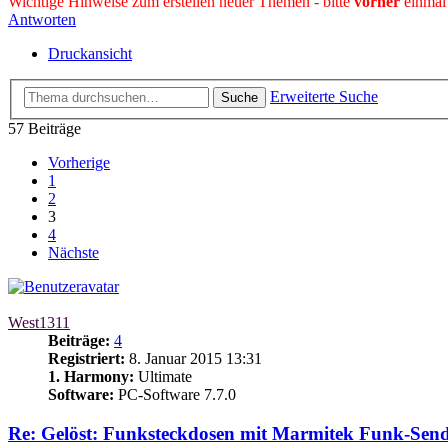
Wichtige Hinweise zum erstellen neuer Themen - bitte
vorher
einmal
Antworten
Druckansicht
Erweiterte Suche
Suche
57 Beiträge
Vorherige
1
2
3
4
Nächste
West1311
Beiträge:
4
Registriert:
8. Januar 2015 13:31
1. Harmony:
Ultimate
Software:
PC-Software 7.7.0
Re: Gelöst: Funksteckdosen mit Marmitek Funk-Sen