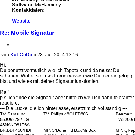
Software:
MyHarmony
Kontaktdaten:
Kontaktdaten
Website
von
Kat-
Re: Mobile Signatur
CeDe
Zitieren
von
Kat-CeDe
»
28. Juli 2014 13:16
Beitrag
Hi,
Du benutzt vermutlich wie ich Tapatalk und da musst Du
schauen. Woher soll das Forum wissen wie Du hier eingeloggt
bist und wie es mit deiner Signatur funktioniert.
Ralf
p.s. ich finde die Signatur aber hilfreich weil ich dann toleranter
reagiere.
--- Die Lücke, die ich hinterlasse, ersetzt mich vollständig ---
TV: Samsung
TV: Philips 48OLED806
Beamer:
55JU6279 / LG
TW3200/
43NANO81T6A
BR:BDP450/HDI
MP: 3*Dune Hd Box/Mi Box
MP: QNa