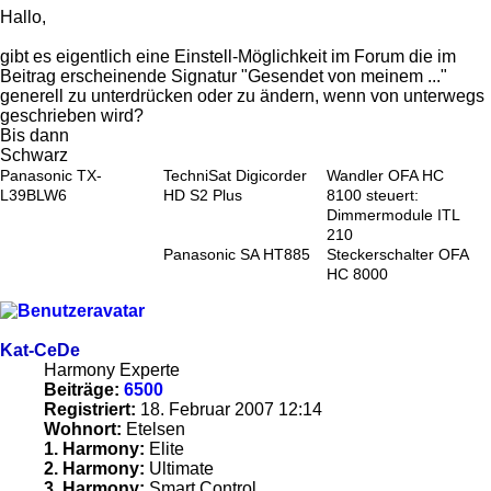
Hallo,
gibt es eigentlich eine Einstell-Möglichkeit im Forum die im
Beitrag erscheinende Signatur "Gesendet von meinem ..."
generell zu unterdrücken oder zu ändern, wenn von unterwegs
geschrieben wird?
Bis dann
Schwarz
Panasonic TX-
TechniSat Digicorder
Wandler OFA HC
L39BLW6
HD S2 Plus
8100 steuert:
Dimmermodule ITL
210
Panasonic SA HT885
Steckerschalter OFA
HC 8000
Kat-CeDe
Harmony Experte
Beiträge:
6500
Registriert:
18. Februar 2007 12:14
Wohnort:
Etelsen
1. Harmony:
Elite
2. Harmony:
Ultimate
3. Harmony:
Smart Control