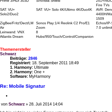
Prime 3/HDI 303D
S/NVidia Shield
251+/NUC
Fire TVs
SAT: VU+
SAT: VU+ Solo 4K/Ultimo 4K/Duo4K
AVR: Den
Solo2/Duo2
4400H/Ma
1509
ZigBee/Fritz!Dect/LM
Sonos Play:1/4 Reolink C2 Pro/E1
Echos/IP
Air
Zoom
7.0 unlimi
Leinwand: VNX
8
Atlantis Dream
Hubs/950/Touch/Control/Companion
Themenersteller
Schwarz
Beiträge:
2846
Registriert:
18. September 2011 18:49
1. Harmony:
Ultimate
2. Harmony:
One +
Software:
MyHarmony
Re: Mobile Signatur
Zitieren
von
Schwarz
»
28. Juli 2014 14:04
Beitrag