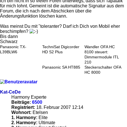
Ich bin nicht in so vielen Foren unterwegs, dass sich Tapatalk
für mich lohnt. Gemeint ist die automatische Signatur aus dem
Forum, die ich nach dem Abschicken über die
Änderungsfunktion löschen kann.
Was meinst Du mit "toleranter? Darf ich Dich von Mobil eher
beschimpfen?
Bis dann
Schwarz
Panasonic TX-
TechniSat Digicorder
Wandler OFA HC
L39BLW6
HD S2 Plus
8100 steuert:
Dimmermodule ITL
210
Panasonic SA HT885
Steckerschalter OFA
HC 8000
Kat-CeDe
Harmony Experte
Beiträge:
6500
Registriert:
18. Februar 2007 12:14
Wohnort:
Etelsen
1. Harmony:
Elite
2. Harmony:
Ultimate