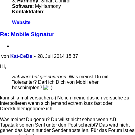
3. Harmony:
Smart Control
Software:
MyHarmony
Kontaktdaten:
Kontaktdaten
Website
von
Kat-
Re: Mobile Signatur
CeDe
Zitieren
von
Kat-CeDe
»
28. Juli 2014 15:37
Beitrag
Hi,
Schwarz hat geschrieben:
Was meinst Du mit
"toleranter? Darf ich Dich von Mobil eher
beschimpfen?
kannst ja mal versuchen:-) Ne ich meine das ich versuche zu
interpolieren wenn sich jemand extrem kurz fast oder
Dreckfuhler ignoriere ich.
Was meinst Du genau? Du willst nicht sehen wenn z.B.
Tapatalk seinen Senf unter den Post schreibt? Das wird nicht
gehen das kann nur der Sender abstellen. Für das Forum ist es