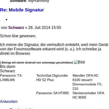
Software:
MyHarmony
Re: Mobile Signatur
Zitieren
von
Schwarz
»
28. Juli 2014 15:50
Beitrag
Schon klar gewesen.
Ich meine die Signatur, die vermutlich entsteht, weil mein Gerät
von der Forumssoftware erkannt wird (s. u.). Ich schreibe ja
direkt im Browser.
[ Beitrag mit einem Android von unterwegs geschrieben]
Bis dann
Schwarz
Panasonic TX-
TechniSat Digicorder
Wandler OFA HC
L39BLW6
HD S2 Plus
8100 steuert:
Dimmermodule ITL
210
Panasonic SA HT885
Steckerschalter OFA
HC 8000
Antworten