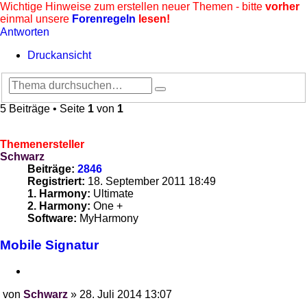
Wichtige Hinweise zum erstellen neuer Themen - bitte
vorher
einmal unsere
Forenregeln
lesen!
Antworten
Druckansicht
Suche
Erweiterte
Suche
5 Beiträge • Seite
1
von
1
Themenersteller
Schwarz
Beiträge:
2846
Registriert:
18. September 2011 18:49
1. Harmony:
Ultimate
2. Harmony:
One +
Software:
MyHarmony
Mobile Signatur
Zitieren
von
Schwarz
»
28. Juli 2014 13:07
Beitrag