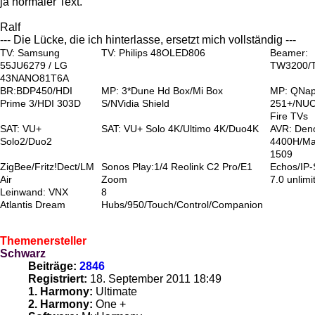
ja normaler Text.
Ralf
--- Die Lücke, die ich hinterlasse, ersetzt mich vollständig ---
TV: Samsung
TV: Philips 48OLED806
Beamer:
55JU6279 / LG
TW3200/
43NANO81T6A
BR:BDP450/HDI
MP: 3*Dune Hd Box/Mi Box
MP: QNa
Prime 3/HDI 303D
S/NVidia Shield
251+/NUC
Fire TVs
SAT: VU+
SAT: VU+ Solo 4K/Ultimo 4K/Duo4K
AVR: Den
Solo2/Duo2
4400H/Ma
1509
ZigBee/Fritz!Dect/LM
Sonos Play:1/4 Reolink C2 Pro/E1
Echos/IP
Air
Zoom
7.0 unlimi
Leinwand: VNX
8
Atlantis Dream
Hubs/950/Touch/Control/Companion
Themenersteller
Schwarz
Beiträge:
2846
Registriert:
18. September 2011 18:49
1. Harmony:
Ultimate
2. Harmony:
One +