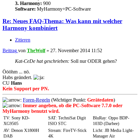
3. Harmony:
900
Software:
MyHarmony+PC-Software
Re: Neues FAQ-Thema: Was kann mit welcher
Harmony kombiniert
Zitieren
Beitrag
von
TheWolf
»
27. November 2014 11:52
Kat-CeDe hat geschrieben:
Soll nur ODER gehen?
Öööhm ... nö.
Habs geändert.
CU
Hans
Kein Support per PN.
Foren-Regeln
(Wichtiger Punkt:
Gerätedaten
)
Immer angeben, ob die PC-Software 7.7.0 oder
MyHarmony benutzt wird.
TV: Sony KD-
SAT: TechniSat Digit
BluRay: Oppo BDP-
XG9505
ISIO STC
103D (Darbee)
AV: Denon X1800H
Stream: FireTV-Stick
Licht: JB Media Light-
DAB
4K
Manager Air