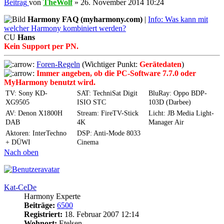
Beitrag
von
TheWolf
»
26. November 2014 10:24
Harmony FAQ (myharmony.com)
|
Info: Was kann mit
welcher Harmony kombiniert werden?
CU
Hans
Kein Support per PN.
Foren-Regeln
(Wichtiger Punkt:
Gerätedaten
)
Immer angeben, ob die PC-Software 7.7.0 oder
MyHarmony benutzt wird.
TV: Sony KD-
SAT: TechniSat Digit
BluRay: Oppo BDP-
XG9505
ISIO STC
103D (Darbee)
AV: Denon X1800H
Stream: FireTV-Stick
Licht: JB Media Light-
DAB
4K
Manager Air
Aktoren: InterTechno
DSP: Anti-Mode 8033
+ DÜWI
Cinema
Nach oben
Kat-CeDe
Harmony Experte
Beiträge:
6500
Registriert:
18. Februar 2007 12:14
Wohnort:
Etelsen