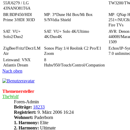
55JU6279 / LG
TW3200/TW
43NANO81T6A
BR:BDP450/HDI
MP: 3*Dune Hd Box/Mi Box
MP: QNap 
Prime 3/HDI 303D
S/NVidia Shield
251+/NUC8i
Fire TVs
SAT: VU+
SAT: VU+ Solo 4K/Ultimo
AVR: Denon
Solo2/Duo2
4K/Duo4K
4400H/Mara
1509
ZigBee/Fritz!Dect/LM
Sonos Play:1/4 Reolink C2 Pro/E1
Echos/IP-S
Air
Zoom
7.0 unlimite
Leinwand: VNX
8
Atlantis Dream
Hubs/950/Touch/Control/Companion
Nach oben
Themenersteller
TheWolf
Foren-Admin
Beiträge:
18233
Registriert:
9. März 2006 16:24
Wohnort:
Paderborn
1. Harmony:
Elite
2. Harmony:
Ultimate