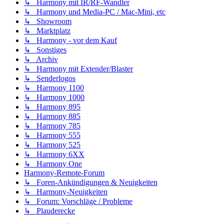
↳ Harmony mit IR/RF-Wandler
↳ Harmony und Media-PC / Mac-Mini, etc
↳ Showroom
↳ Marktplatz
↳ Harmony - vor dem Kauf
↳ Sonstiges
↳ Archiv
↳ Harmony mit Extender/Blaster
↳ Senderlogos
↳ Harmony 1100
↳ Harmony 1000
↳ Harmony 895
↳ Harmony 885
↳ Harmony 785
↳ Harmony 555
↳ Harmony 525
↳ Harmony 6XX
↳ Harmony One
Harmony-Remote-Forum
↳ Foren-Ankündigungen & Neuigkeiten
↳ Harmony-Neuigkeiten
↳ Forum: Vorschläge / Probleme
↳ Plauderecke