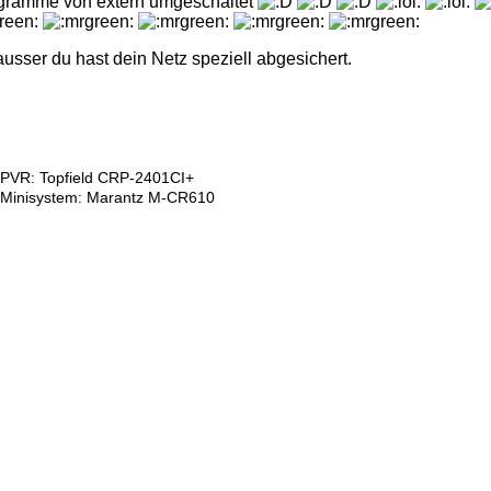
ogramme von extern umgeschaltet
sser du hast dein Netz speziell abgesichert.
PVR: Topfield CRP-2401CI+
Minisystem: Marantz M-CR610