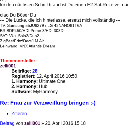
für den nächsten Schritt brauchst Du einen E2-Sat-Receiver da
ciao Du Böser Du
--- Die Lücke, die ich hinterlasse, ersetzt mich vollständig ---
TV: Samsung 55JU6279 / LG 43NANO81T6A
BR:BDP450/HDI Prime 3/HDI 303D
SAT: VU+ Solo2/Duo2
ZigBee/Fritz!Dect/LM Air
Leinwand: VNX Atlantis Dream
Themenersteller
zelli001
Beiträge:
28
Registriert:
12. April 2016 10:50
1. Harmony:
Ultimate One
2. Harmony:
Hub
Software:
MyHarmony
Re: Frau zur Verzweiflung bringen ;-)
Zitieren
Beitrag
von
zelli001
»
20. April 2016 15:18