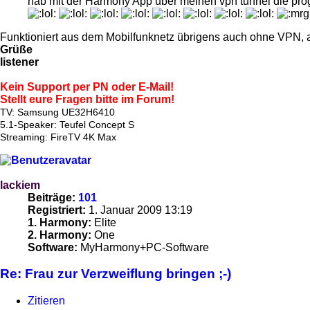
hab mit der Harmony App über meinen vpn tunnel die pr
Funktioniert aus dem Mobilfunknetz übrigens auch ohne VPN, au
Grüße
listener
Kein Support per PN oder E-Mail!
Stellt eure Fragen bitte im Forum!
TV: Samsung UE32H6410
5.1-Speaker: Teufel Concept S
Streaming: FireTV 4K Max
lackiem
Beiträge:
101
Registriert:
1. Januar 2009 13:19
1. Harmony:
Elite
2. Harmony:
One
Software:
MyHarmony+PC-Software
Re: Frau zur Verzweiflung bringen ;-)
Zitieren