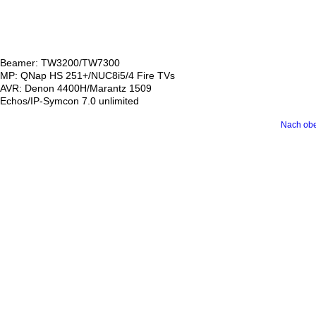
Beamer: TW3200/TW7300
MP: QNap HS 251+/NUC8i5/4 Fire TVs
AVR: Denon 4400H/Marantz 1509
Echos/IP-Symcon 7.0 unlimited
Nach ob