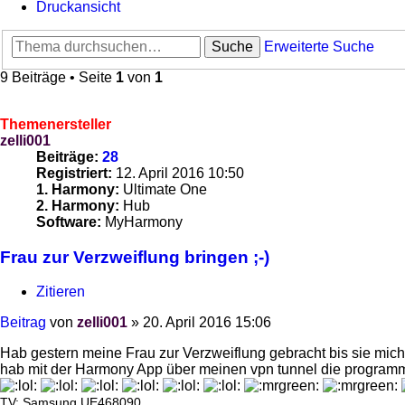
Druckansicht
Suche
Erweiterte Suche
9 Beiträge • Seite
1
von
1
Themenersteller
zelli001
Beiträge:
28
Registriert:
12. April 2016 10:50
1. Harmony:
Ultimate One
2. Harmony:
Hub
Software:
MyHarmony
Frau zur Verzweiflung bringen ;-)
Zitieren
Beitrag
von
zelli001
»
20. April 2016 15:06
Hab gestern meine Frau zur Verzweiflung gebracht bis sie mich 
hab mit der Harmony App über meinen vpn tunnel die program
TV: Samsung UE468090