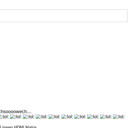
ichsoooowech....
Ligawo HDMI Matrix