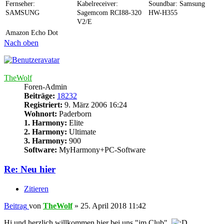
Fernseher:
Kabelreceiver:
Soundbar: Samsung
SAMSUNG
Sagemcom RCI88-320
HW-H355
V2/E
Amazon Echo Dot
Nach oben
TheWolf
Foren-Admin
Beiträge:
18232
Registriert:
9. März 2006 16:24
Wohnort:
Paderborn
1. Harmony:
Elite
2. Harmony:
Ultimate
3. Harmony:
900
Software:
MyHarmony+PC-Software
Re: Neu hier
Zitieren
Beitrag
von
TheWolf
»
25. April 2018 11:42
Hi und herzlich willkommen hier bei uns "im Club".