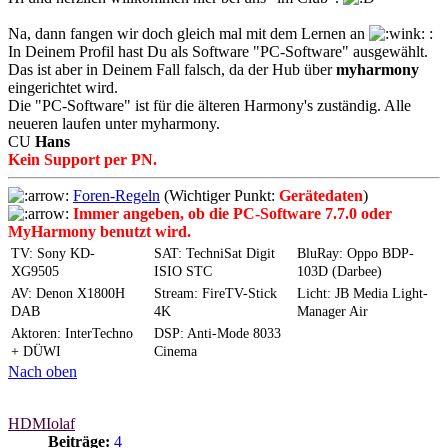
Na, dann fangen wir doch gleich mal mit dem Lernen an
:
In Deinem Profil hast Du als Software "PC-Software" ausgewählt.
Das ist aber in Deinem Fall falsch, da der Hub über
myharmony
eingerichtet wird.
Die "PC-Software" ist für die älteren Harmony's zuständig. Alle
neueren laufen unter myharmony.
CU
Hans
Kein Support per PN.
Foren-Regeln
(Wichtiger Punkt:
Gerätedaten
)
Immer angeben, ob die PC-Software 7.7.0 oder
MyHarmony benutzt wird.
TV: Sony KD-
SAT: TechniSat Digit
BluRay: Oppo BDP-
XG9505
ISIO STC
103D (Darbee)
AV: Denon X1800H
Stream: FireTV-Stick
Licht: JB Media Light-
DAB
4K
Manager Air
Aktoren: InterTechno
DSP: Anti-Mode 8033
+ DÜWI
Cinema
Nach oben
HDMIolaf
Beiträge:
4