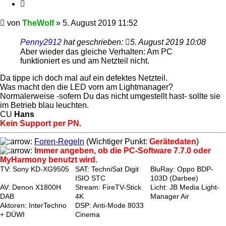
Zitieren
Beitrag
von
TheWolf
»
5. August 2019 11:52
Penny2912
hat geschrieben:
5. August 2019 10:08
Aber wieder das gleiche Verhalten: Am PC
funktioniert es und am Netzteil nicht.
Da tippe ich doch mal auf ein defektes Netzteil.
Was macht den die LED vorn am Lightmanager?
Normalerweise -sofern Du das nicht umgestellt hast- sollte sie
im Betrieb blau leuchten.
CU
Hans
Kein Support per PN.
Foren-Regeln
(Wichtiger Punkt:
Gerätedaten
)
Immer angeben, ob die PC-Software 7.7.0 oder
MyHarmony benutzt wird.
TV: Sony KD-XG9505
SAT: TechniSat Digit
BluRay: Oppo BDP-
ISIO STC
103D (Darbee)
AV: Denon X1800H
Stream: FireTV-Stick
Licht: JB Media Light-
DAB
4K
Manager Air
Aktoren: InterTechno
DSP: Anti-Mode 8033
+ DÜWI
Cinema