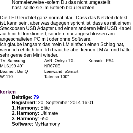
Normalerweise -sofern Du das nicht umgestellt
hast- sollte sie im Betrieb blau leuchten.
Die LED leuchtet ganz normal blau. Dass das Netzteil defekt
ist, kann sein, aber was dagegen spricht ist, dass es mit einem
Steckdosen USB Adapter und einem anderen Mini USB Kabel
auch nicht funktioniert, sondern nur angeschlossen am
angeschalteten PC mit oder ohne Software.
Ich glaube langsam das mein LM einfach einen Schlag hat,
wenn ich ehrlich bin. Ich brauche aber keinen LM Air und hätte
sehr gerne den Mini wieder.
TV: Samsung
AVR: Onkyo TX-
Konsole: PS4
MU6199 49"
NR676E
Beamer: BenQ
Leinwand: eSmart
W1110
Tatenso 100"
korken
Beiträge:
79
Registriert:
20. September 2014 16:01
1. Harmony:
Elite
2. Harmony:
Ultimate
3. Harmony:
650
Software:
MyHarmony