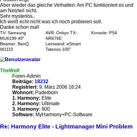
Aber wieder das gleiche Verhalten: Am PC funktioniert es und
am Netzteil nicht.
Sehr mysteriös..
Ich weiß echt nicht was ich noch probieren soll.
Danke schon mal!
TV: Samsung
AVR: Onkyo TX-
Konsole: PS4
MU6199 49"
NR676E
Beamer: BenQ
Leinwand: eSmart
W1110
Tatenso 100"
TheWolf
Foren-Admin
Beiträge:
18232
Registriert:
9. März 2006 16:24
Wohnort:
Paderborn
1. Harmony:
Elite
2. Harmony:
Ultimate
3. Harmony:
900
Software:
MyHarmony+PC-Software
Re: Harmony Elite - Lightmanager Mini Problem