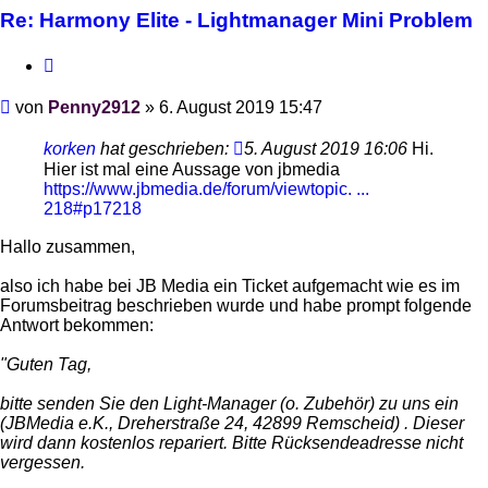
Re: Harmony Elite - Lightmanager Mini Problem
Zitieren
Beitrag
von
Penny2912
»
6. August 2019 15:47
korken
hat geschrieben:
5. August 2019 16:06
Hi.
Hier ist mal eine Aussage von jbmedia
https://www.jbmedia.de/forum/viewtopic. ...
218#p17218
Hallo zusammen,
also ich habe bei JB Media ein Ticket aufgemacht wie es im
Forumsbeitrag beschrieben wurde und habe prompt folgende
Antwort bekommen:
"Guten Tag,
bitte senden Sie den Light-Manager (o. Zubehör) zu uns ein
(JBMedia e.K., Dreherstraße 24, 42899 Remscheid) . Dieser
wird dann kostenlos repariert. Bitte Rücksendeadresse nicht
vergessen.