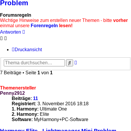
Problem
Forumsregeln
Wichtige Hinweise zum erstellen neuer Themen - bitte
vorher
einmal unsere
Forenregeln
lesen!
Antworten
Druckansicht
Erweiterte
Suche
Suche
7 Beiträge • Seite
1
von
1
Themenersteller
Penny2912
Beiträge:
11
Registriert:
3. November 2016 18:18
1. Harmony:
Ultimate One
2. Harmony:
Elite
Software:
MyHarmony+PC-Software
Harmony Elite - Lightmanager Mini Problem