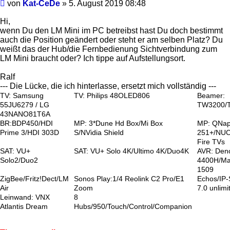
Beitrag
von
Kat-CeDe
»
5. August 2019 08:48
Hi,
wenn Du den LM Mini im PC betreibst hast Du doch bestimmt
auch die Position geändert oder steht er am selben Platz? Du
weißt das der Hub/die Fernbedienung Sichtverbindung zum
LM Mini braucht oder? Ich tippe auf Aufstellungsort.
Ralf
--- Die Lücke, die ich hinterlasse, ersetzt mich vollständig ---
TV: Samsung
TV: Philips 48OLED806
Beamer:
55JU6279 / LG
TW3200/
43NANO81T6A
BR:BDP450/HDI
MP: 3*Dune Hd Box/Mi Box
MP: QNa
Prime 3/HDI 303D
S/NVidia Shield
251+/NUC
Fire TVs
SAT: VU+
SAT: VU+ Solo 4K/Ultimo 4K/Duo4K
AVR: Den
Solo2/Duo2
4400H/Ma
1509
ZigBee/Fritz!Dect/LM
Sonos Play:1/4 Reolink C2 Pro/E1
Echos/IP
Air
Zoom
7.0 unlimi
Leinwand: VNX
8
Atlantis Dream
Hubs/950/Touch/Control/Companion