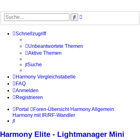
Erweiterte
Suche
Suche
Schnellzugriff
Unbeantwortete Themen
Aktive Themen
Suche
Harmony Vergleichstabelle
FAQ
Anmelden
Registrieren
Portal
Foren-Übersicht
Harmony Allgemein
Harmony mit IR/RF-Wandler
Suche
Harmony Elite - Lightmanager Mini