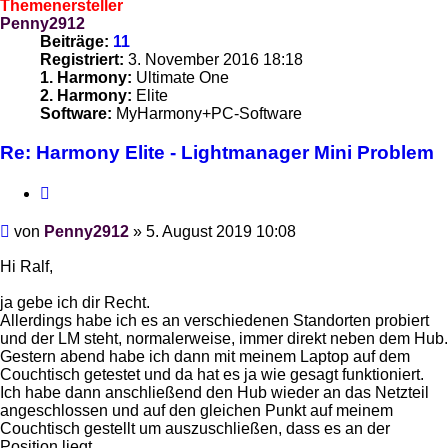
Themenersteller
Penny2912
Beiträge:
11
Registriert:
3. November 2016 18:18
1. Harmony:
Ultimate One
2. Harmony:
Elite
Software:
MyHarmony+PC-Software
Re: Harmony Elite - Lightmanager Mini Problem
Zitieren
Beitrag
von
Penny2912
»
5. August 2019 10:08
Hi Ralf,
ja gebe ich dir Recht.
Allerdings habe ich es an verschiedenen Standorten probiert
und der LM steht, normalerweise, immer direkt neben dem Hub.
Gestern abend habe ich dann mit meinem Laptop auf dem
Couchtisch getestet und da hat es ja wie gesagt funktioniert.
Ich habe dann anschließend den Hub wieder an das Netzteil
angeschlossen und auf den gleichen Punkt auf meinem
Couchtisch gestellt um auszuschließen, dass es an der
Position liegt.