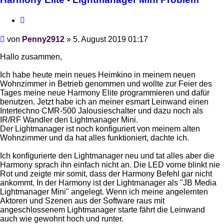
Zitieren
Beitrag
von
Penny2912
»
5. August 2019 01:17
Hallo zusammen,
Ich habe heute mein neues Heimkino in meinem neuen
Wohnzimmer in Betrieb genommen und wollte zur Feier des
Tages meine neue Harmony Elite programmieren und dafür
benutzen. Jetzt habe ich an meiner esmart Leinwand einen
Intertechno CMR-500 Jalousieschalter und dazu noch als
IR/RF Wandler den Lightmanager Mini.
Der Lightmanager ist noch konfiguriert von meinem alten
Wohnzimmer und da hat alles funktioniert, dachte ich.
Ich konfigurierte den Lightmanager neu und tat alles aber die
Harmony sprach ihn einfach nicht an. Die LED vorne blinkt nie
Rot und zeigte mir somit, dass der Harmony Befehl gar nicht
ankommt. In der Harmony ist der Lightmanager als "JB Media
Lightmanager Mini" angelegt. Wenn ich meine angelernten
Aktoren und Szenen aus der Software raus mit
angeschlossenem Lightmanager starte fährt die Leinwand
auch wie gewohnt hoch und runter.