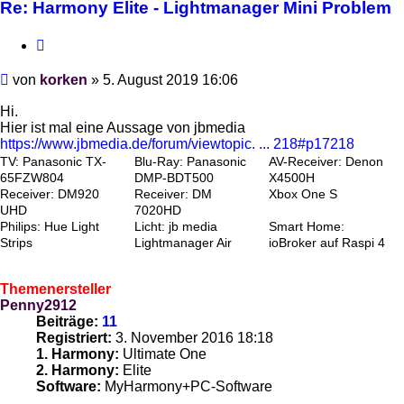
Re: Harmony Elite - Lightmanager Mini Problem
Zitieren
Beitrag
von
korken
»
5. August 2019 16:06
Hi.
Hier ist mal eine Aussage von jbmedia
https://www.jbmedia.de/forum/viewtopic. ... 218#p17218
TV: Panasonic TX-
Blu-Ray: Panasonic
AV-Receiver: Denon
65FZW804
DMP-BDT500
X4500H
Receiver: DM920
Receiver: DM
Xbox One S
UHD
7020HD
Philips: Hue Light
Licht: jb media
Smart Home:
Strips
Lightmanager Air
ioBroker auf Raspi 4
Themenersteller
Penny2912
Beiträge:
11
Registriert:
3. November 2016 18:18
1. Harmony:
Ultimate One
2. Harmony:
Elite
Software:
MyHarmony+PC-Software