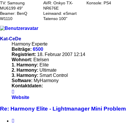
TV: Samsung
AVR: Onkyo TX-
Konsole: PS4
MU6199 49"
NR676E
Beamer: BenQ
Leinwand: eSmart
W1110
Tatenso 100"
Kat-CeDe
Harmony Experte
Beiträge:
6500
Registriert:
18. Februar 2007 12:14
Wohnort:
Etelsen
1. Harmony:
Elite
2. Harmony:
Ultimate
3. Harmony:
Smart Control
Software:
MyHarmony
Kontaktdaten:
Kontaktdaten
von
Website
Kat-
CeDe
Re: Harmony Elite - Lightmanager Mini Problem
Zitieren