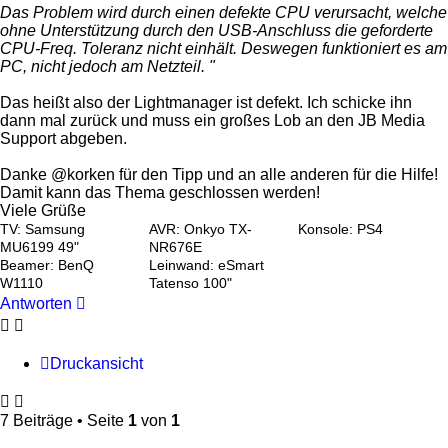
Das Problem wird durch einen defekte CPU verursacht, welche
ohne Unterstützung durch den USB-Anschluss die geforderte
CPU-Freq. Toleranz nicht einhält. Deswegen funktioniert es am
PC, nicht jedoch am Netzteil. "
Das heißt also der Lightmanager ist defekt. Ich schicke ihn
dann mal zurück und muss ein großes Lob an den JB Media
Support abgeben.
Danke @korken für den Tipp und an alle anderen für die Hilfe!
Damit kann das Thema geschlossen werden!
Viele Grüße
TV: Samsung
AVR: Onkyo TX-
Konsole: PS4
MU6199 49"
NR676E
Beamer: BenQ
Leinwand: eSmart
W1110
Tatenso 100"
Antworten
Druckansicht
7 Beiträge • Seite
1
von
1