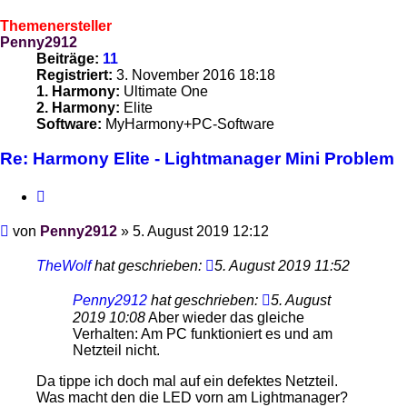
Themenersteller
Penny2912
Beiträge:
11
Registriert:
3. November 2016 18:18
1. Harmony:
Ultimate One
2. Harmony:
Elite
Software:
MyHarmony+PC-Software
Re: Harmony Elite - Lightmanager Mini Problem
Zitieren
Beitrag
von
Penny2912
»
5. August 2019 12:12
TheWolf
hat geschrieben:
5. August 2019 11:52
Penny2912
hat geschrieben:
5. August
2019 10:08
Aber wieder das gleiche
Verhalten: Am PC funktioniert es und am
Netzteil nicht.
Da tippe ich doch mal auf ein defektes Netzteil.
Was macht den die LED vorn am Lightmanager?