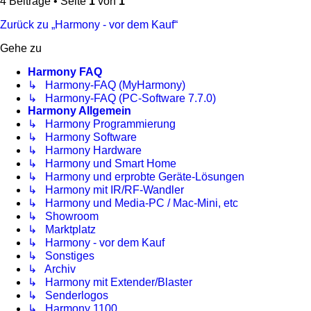
4 Beiträge • Seite
1
von
1
Zurück zu „Harmony - vor dem Kauf“
Gehe zu
Harmony FAQ
↳ Harmony-FAQ (MyHarmony)
↳ Harmony-FAQ (PC-Software 7.7.0)
Harmony Allgemein
↳ Harmony Programmierung
↳ Harmony Software
↳ Harmony Hardware
↳ Harmony und Smart Home
↳ Harmony und erprobte Geräte-Lösungen
↳ Harmony mit IR/RF-Wandler
↳ Harmony und Media-PC / Mac-Mini, etc
↳ Showroom
↳ Marktplatz
↳ Harmony - vor dem Kauf
↳ Sonstiges
↳ Archiv
↳ Harmony mit Extender/Blaster
↳ Senderlogos
↳ Harmony 1100