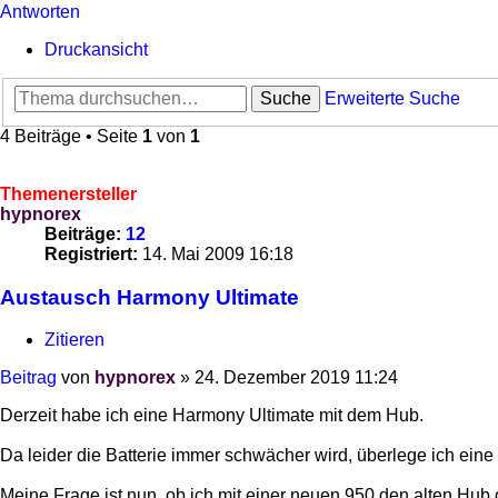
Antworten
Druckansicht
Suche
Erweiterte Suche
4 Beiträge • Seite
1
von
1
Themenersteller
hypnorex
Beiträge:
12
Registriert:
14. Mai 2009 16:18
Austausch Harmony Ultimate
Zitieren
Beitrag
von
hypnorex
»
24. Dezember 2019 11:24
Derzeit habe ich eine Harmony Ultimate mit dem Hub.
Da leider die Batterie immer schwächer wird, überlege ich ein
Meine Frage ist nun, ob ich mit einer neuen 950 den alten Hu