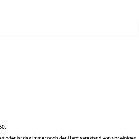
50.
rt oder ist das immer noch der Hardwarestand von vor einigen