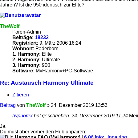
Jahren? Ist die 950 identisch zur Elite?
TheWolf
Foren-Admin
Beiträge:
18232
Registriert:
9. März 2006 16:24
Wohnort:
Paderborn
1. Harmony:
Elite
2. Harmony:
Ultimate
3. Harmony:
900
Software:
MyHarmony+PC-Software
Re: Austausch Harmony Ultimate
Zitieren
Beitrag
von
TheWolf
»
24. Dezember 2019 13:53
hypnorex
hat geschrieben:
24. Dezember 2019 11:24
Mein
Ja.
Du must aber vorher den Hub unpairen:
Harmony FAQ (MyHarmony)
|
6.06 Info: Unpairing