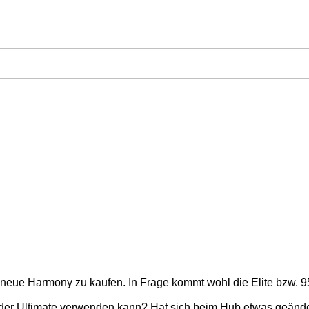
e neue Harmony zu kaufen. In Frage kommt wohl die Elite bzw. 9
b der Ultimate verwenden kann? Hat sich beim Hub etwas geände