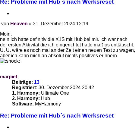
Re: Probleme mit Hub´s nach Werksreset
Zitieren
von
Heaven
»
31. Dezember 2024 12:19
Beitrag
Moin,
nein ich hatte definitiv die X1S mit Hub bei mir. Ich war nach
der ersten Aktivität die ich eingerichtet hatte maßlos enttäuscht.
U. U. wäre es noch mal an der Zeit einen neuen Test zu wagen,
aber ich kann mich an absolut nichts positives erinnern.
marpiet
Beiträge:
13
Registriert:
30. Dezember 2024 20:42
1. Harmony:
Ultimate One
2. Harmony:
Hub
Software:
MyHarmony
Re: Probleme mit Hub´s nach Werksreset
Zitieren