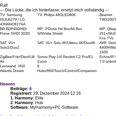
Ralf
--- Die Lücke, die ich hinterlasse, ersetzt mich vollständig ---
TV: Samsung
TV: Philips 48OLED806
Beamer:
55JU6279 / LG
TW3200/
43NANO81T6A
BR:BDP450/HDI
MP: 3*Dune Hd Box/Mi Box
MP: QNa
Prime 3/HDI 303D
S/NVidia Shield
251+/NUC
Fire TVs
SAT: VU+
SAT: VU+ Solo 4K/Ultimo 4K/Duo4K
AVR: Den
Solo2/Duo2
4400H/Ma
1509
ZigBee/Fritz!Dect/LM
Sonos Play:1/4 Reolink C2 Pro/E1
Echos/IP
Air
Zoom
7.0 unlimi
Leinwand: VNX
8
Atlantis Dream
Hubs/950/Touch/Control/Companion
Heaven
Beiträge:
4
Registriert:
29. Dezember 2024 12:16
1. Harmony:
Elite
2. Harmony:
Hub
Software:
MyHarmony+PC-Software