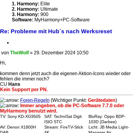
1. Harmony:
Elite
2. Harmony:
Ultimate
3. Harmony:
900
Software:
MyHarmony+PC-Software
Re: Probleme mit Hub´s nach Werksreset
Zitieren
von
TheWolf
»
29. Dezember 2024 10:50
Beitrag
Hi,
kommen denn jetzt auch die eigenen Aktion-Icons wieder oder
fehlen die immer noch?
CU
Hans
Kein Support per PN.
Foren-Regeln
(Wichtiger Punkt:
Gerätedaten
)
Immer angeben, ob die PC-Software 7.7.0 oder
MyHarmony benutzt wird.
TV: Sony KD-XG9505
SAT: TechniSat Digit
BluRay: Oppo BDP-
ISIO STC
103D (Darbee)
AV: Denon X1800H
Stream: FireTV-Stick
Licht: JB Media Light-
DAB
4K
Manager Air