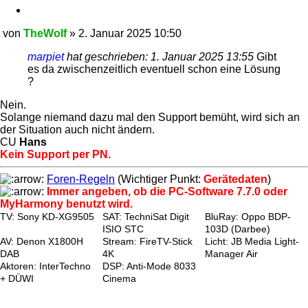
Zitieren
von
TheWolf
»
2. Januar 2025 10:50
Beitrag
marpiet
hat geschrieben:
1. Januar 2025 13:55
Gibt
es da zwischenzeitlich eventuell schon eine Lösung
?
Nein.
Solange niemand dazu mal den Support bemüht, wird sich an
der Situation auch nicht ändern.
CU
Hans
Kein Support per PN.
Foren-Regeln
(Wichtiger Punkt:
Gerätedaten
)
Immer angeben, ob die PC-Software 7.7.0 oder
MyHarmony benutzt wird.
TV: Sony KD-XG9505
SAT: TechniSat Digit
BluRay: Oppo BDP-
ISIO STC
103D (Darbee)
AV: Denon X1800H
Stream: FireTV-Stick
Licht: JB Media Light-
DAB
4K
Manager Air
Aktoren: InterTechno
DSP: Anti-Mode 8033
+ DÜWI
Cinema