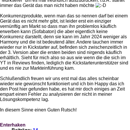
"Murkserei" um es mal freundlich auszudrücken. I.d.R. startet
immer das Gerät das man nicht haben möchte
Konkurrenzprodukte, wenn man das so nennen darf bei einem
Gerät das es nicht mehr gibt, ist leider erst ein einziger
vernünftig am Markt so dass man ihn problemlos käuflich
erwerben kann (Sofabaton) die aber eigentlich keine
Konkurrenz darstellt, denn sie kann im Jahrr 2024 weniger als
Harmony und die ist bedeutend älter. Andere tauchen immer
wieder nur in Kickstarter auf, befinden sich zwischenzeitlich in
der 3. Version aber die ersten beiden sind nirgends käuflich
erhältlich. Sieht für mich also so aus wie wenn die die sich im
YT in Reviews finden, lediglich die Kickstarterunterstützer sind
und es nie zur Markteinführung kam.
Schlußendlich freuen wir uns erst mal das alles scheinbar
wieder wie gewünscht funktioniert und ich bin Happy das ich
den Post hier gefunden habe, es hat mir doch einiges an Zeit
erspart einen Fehler zu analysieren der nicht in meiner
Lösungskompetenz lag.
In diesem Sinne einen Guten Rutsch!
Enterhaken