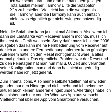
Ich war schon drauf und dran mir nach dem jetzigen
Totalausfall meiner Harmony Elite die Sofabaton
X1s zu bestellen. Vielleicht kann die weniger als
die Harmony, aber die Harmony kann auch einfach
vieles was eigentlich gar nicht zwingend notwendig
ist.
Nein die Sofabaton kann ja nicht mal Aktionen. Also wenn ich
dann die Lautstärke vom Receiver ändern möchte, muss ich
ihm erst das Gerät wechseln. Sorry dafür muss ich keine 200€
ausgeben das kann meine Fernbedienung vom Receiver auf
der ich auch andere Fernbedienung anlernen kann günstiger.
Außerdem hätte ich den Reset nicht gemacht wäre ja alles
normal gelaufen. Das eigentliche Problem war der Reset und
zu den Feiertagen hat man nun mal u. U. Zeit und verändert
seine Konfiguration man darf dann halt nicht ungeduldig
werden habe ich jetzt gelernt.
Zum Thema Icons. Also meine selbsterstellten hat er wieder
geladen nur den Hintergrund nicht mehr und ich bekomme
aktuell auch keinen anderen eingebunden. Allerdings habe ich
das bisher auch nur von der Windows App aus versucht.
Vielleicht mal über die App vom Smartphone versuchen.