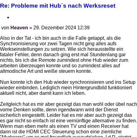
Re: Probleme mit Hub´s nach Werksreset
Zitieren
von
Heaven
»
29. Dezember 2024 12:39
Beitrag
Also in der Tat - ich bin auch in die Falle getappt, als die
Synchronisierung vor zwei Tagen nicht ging alles aufs
Werkseinstellungen zu setzen. Wie sich herausstellte ein
fataler Fehler, denn danach ging erst mal Stundenlang gar
nichts, bis ich die Remote zumindest ohne Hub wieder zum
arbeiten überzeugen konnte und so zumindest alles auf
altmodische Art und weiße steuern konnte.
Nun konnte ich den Hub wieder synchronisieren und ins Setup
wieder einbinden. Lediglich mein Hintergrundbild funktioniert
aktuell nicht, aber damit kann ich leben.
Zeitgleich hat es mir aber gezeigt das man wohl oder übel nach
vorne Denken sollte, denn irgendwann wird der Dienst
sicherlich eingestellt. Leider hat es mir aber auch gezeigt das
es gar nicht so einfach ist eine vernünftige alternative zu finden.
Wenn man eben mehr als einen TV und einen Receiver hat
dann ist die HDMI CEC Steuerung schon eine ziemliche