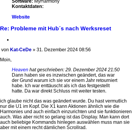
Software:
MyHarmony
Kontaktdaten:
Kontaktdaten
Website
von
Kat-
Re: Probleme mit Hub´s nach Werksreset
CeDe
Zitieren
von
Kat-CeDe
»
31. Dezember 2024 08:56
Beitrag
Moin,
Heaven
hat geschrieben:
29. Dezember 2024 21:50
Dann haben sie es inzwischen geändert, das war
der Grund warum ich sie vor einem Jahr retourniert
habe. Ich war enttäuscht als ich das festgestellt
hatte. Da war direkt Schluss mit weiter testen.
ich glaube nicht das was geändert wurde. Du hast vermutlich
nur die U1 im Kopf. Die X1 kann Aktionen ähnlich wie die
Harmonies und auch einfach einzurichten und sie funktionieren
auch. Was aber nicht so gelang ist das Display. Man kann dort
auch beliebige Kommands hinlegen auswählen muss man sie
aber mit einem recht dämlichen Scrollrad.