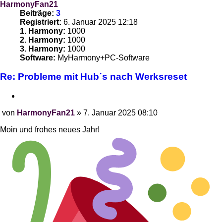
HarmonyFan21
Beiträge:
3
Registriert:
6. Januar 2025 12:18
1. Harmony:
1000
2. Harmony:
1000
3. Harmony:
1000
Software:
MyHarmony+PC-Software
Re: Probleme mit Hub´s nach Werksreset
Zitieren
von
HarmonyFan21
»
7. Januar 2025 08:10
Beitrag
Moin und frohes neues Jahr!