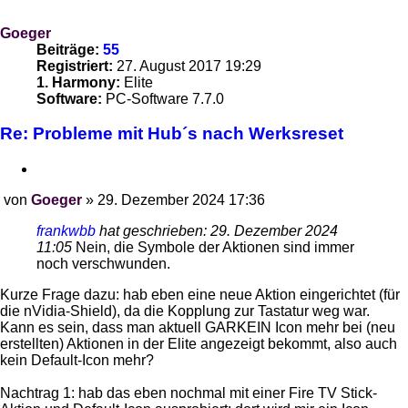
Goeger
Beiträge:
55
Registriert:
27. August 2017 19:29
1. Harmony:
Elite
Software:
PC-Software 7.7.0
Re: Probleme mit Hub´s nach Werksreset
Zitieren
von
Goeger
»
29. Dezember 2024 17:36
Beitrag
frankwbb
hat geschrieben:
29. Dezember 2024
11:05
Nein, die Symbole der Aktionen sind immer
noch verschwunden.
Kurze Frage dazu: hab eben eine neue Aktion eingerichtet (für
die nVidia-Shield), da die Kopplung zur Tastatur weg war.
Kann es sein, dass man aktuell GARKEIN Icon mehr bei (neu
erstellten) Aktionen in der Elite angezeigt bekommt, also auch
kein Default-Icon mehr?
Nachtrag 1: hab das eben nochmal mit einer Fire TV Stick-