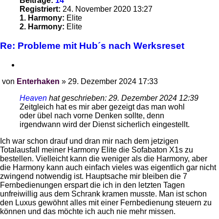
Beiträge:
14
Registriert:
24. November 2020 13:27
1. Harmony:
Elite
2. Harmony:
Elite
Re: Probleme mit Hub´s nach Werksreset
Zitieren
von
Enterhaken
»
29. Dezember 2024 17:33
Beitrag
Heaven
hat geschrieben:
29. Dezember 2024 12:39
Zeitgleich hat es mir aber gezeigt das man wohl
oder übel nach vorne Denken sollte, denn
irgendwann wird der Dienst sicherlich eingestellt.
Ich war schon drauf und dran mir nach dem jetzigen
Totalausfall meiner Harmony Elite die Sofabaton X1s zu
bestellen. Vielleicht kann die weniger als die Harmony, aber
die Harmony kann auch einfach vieles was eigentlich gar nicht
zwingend notwendig ist. Hauptsache mir bleiben die 7
Fernbedienungen erspart die ich in den letzten Tagen
unfreiwillig aus dem Schrank kramen musste. Man ist schon
den Luxus gewöhnt alles mit einer Fernbedienung steuern zu
können und das möchte ich auch nie mehr missen.