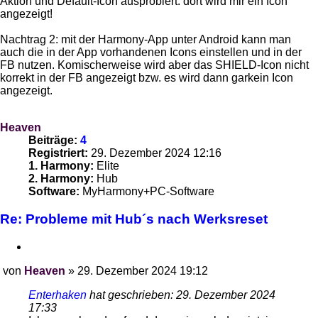
Aktion und Default-Icon ausprobiert: dort wird mir ein Icon
angezeigt!
Nachtrag 2: mit der Harmony-App unter Android kann man
auch die in der App vorhandenen Icons einstellen und in der
FB nutzen. Komischerweise wird aber das SHIELD-Icon nicht
korrekt in der FB angezeigt bzw. es wird dann garkein Icon
angezeigt.
Heaven
Beiträge:
4
Registriert:
29. Dezember 2024 12:16
1. Harmony:
Elite
2. Harmony:
Hub
Software:
MyHarmony+PC-Software
Re: Probleme mit Hub´s nach Werksreset
Zitieren
von
Heaven
»
29. Dezember 2024 19:12
Beitrag
Enterhaken
hat geschrieben:
29. Dezember 2024
17:33