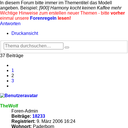
In diesem Forum bitte immer im Thementitel das Modell
angeben. Beispiel:
[900] Harmony kocht keinen Kaffee mehr
Wichtige Hinweise zum erstellen neuer Themen - bitte
vorher
einmal unsere
Forenregeln
lesen!
Antworten
Druckansicht
Suche
Erweiterte
Suche
37 Beiträge
Vorherige
1
2
3
Nächste
TheWolf
Foren-Admin
Beiträge:
18233
Registriert:
9. März 2006 16:24
Wohnort:
Paderborn