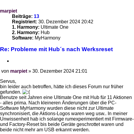
marpiet
Beiträge:
13
Registriert:
30. Dezember 2024 20:42
1. Harmony:
Ultimate One
2. Harmony:
Hub
Software:
MyHarmony
Re: Probleme mit Hub´s nach Werksreset
Zitieren
von
marpiet
»
30. Dezember 2024 21:01
Beitrag
Servus,
bin leider auch betroffen, hätte ich dieses Forum nur früher
gefunden.
Benutze seit Jahren eine Ultimate One mit Hub für 11 Aktionen
- alles prima. Nach kleineren Änderungen über die PC-
Software MyHarmony wurden diese nicht zur Ultimate
synchronisiert, die Aktions-Logos waren weg usw.. In meiner
Unwissenheit hab ich solange rumexperimentiert mit Firmware-
und Factory-Reset bis beide Geräte geschrottet waren und
beide nicht mehr am USB erkannt werden.