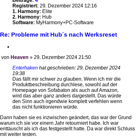
Beiträge:
4
Registriert:
29. Dezember 2024 12:16
1. Harmony:
Elite
2. Harmony:
Hub
Software:
MyHarmony+PC-Software
Re: Probleme mit Hub´s nach Werksreset
Zitieren
von
Heaven
»
29. Dezember 2024 21:50
Beitrag
Enterhaken
hat geschrieben:
29. Dezember 2024
19:38
Das fällt mir schwer zu glauben. Wenn ich mir die
Produktbeschreibung durchlese, sowohl auf der
Homepage von Sofabaton als auch auf Amazon,
wird das aber ganz anders dargestellt. Das würde
den Sinn auch irgendwie komplett verfehlen wenn
das nicht funktionieren würde.
Dann haben sie es inzwischen geändert, das war der Grund
warum ich sie vor einem Jahr retourniert habe. Ich war
enttäuscht als ich das festgestellt hatte. Da war direkt Schluss
mit weiter testen.