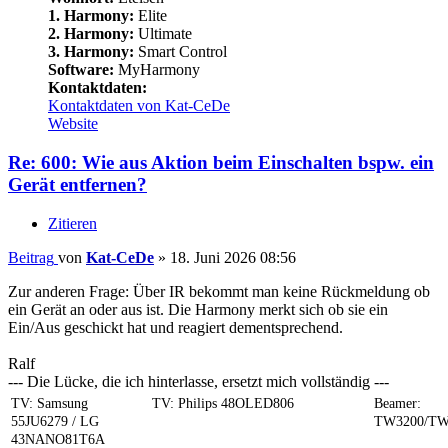
1. Harmony:
Elite
2. Harmony:
Ultimate
3. Harmony:
Smart Control
Software:
MyHarmony
Kontaktdaten:
Kontaktdaten von Kat-CeDe
Website
Re: 600: Wie aus Aktion beim Einschalten bspw. ein
Gerät entfernen?
Zitieren
Beitrag
von
Kat-CeDe
»
18. Juni 2026 08:56
Zur anderen Frage: Über IR bekommt man keine Rückmeldung ob
ein Gerät an oder aus ist. Die Harmony merkt sich ob sie ein
Ein/Aus geschickt hat und reagiert dementsprechend.
Ralf
--- Die Lücke, die ich hinterlasse, ersetzt mich vollständig ---
TV: Samsung
TV: Philips 48OLED806
Beamer:
55JU6279 / LG
TW3200/TW
43NANO81T6A