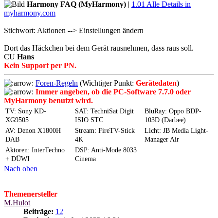
Harmony FAQ (MyHarmony)
|
1.01 Alle Details in
myharmony.com
Stichwort: Aktionen --> Einstellungen ändern
Dort das Häckchen bei dem Gerät rausnehmen, dass raus soll.
CU
Hans
Kein Support per PN.
Foren-Regeln
(Wichtiger Punkt:
Gerätedaten
)
Immer angeben, ob die PC-Software 7.7.0 oder
MyHarmony benutzt wird.
TV: Sony KD-
SAT: TechniSat Digit
BluRay: Oppo BDP-
XG9505
ISIO STC
103D (Darbee)
AV: Denon X1800H
Stream: FireTV-Stick
Licht: JB Media Light-
DAB
4K
Manager Air
Aktoren: InterTechno
DSP: Anti-Mode 8033
+ DÜWI
Cinema
Nach oben
Themenersteller
M.Hulot
Beiträge:
12