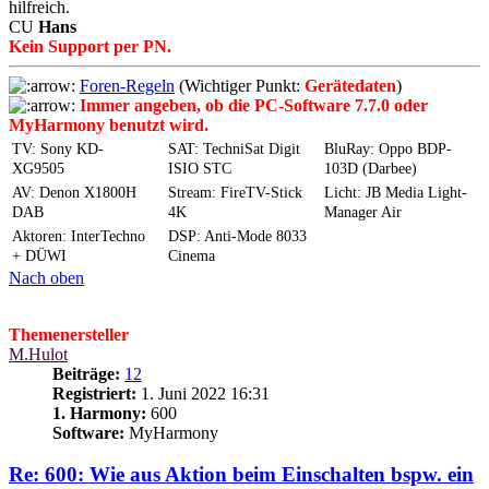
hilfreich.
CU
Hans
Kein Support per PN.
Foren-Regeln
(Wichtiger Punkt:
Gerätedaten
)
Immer angeben, ob die PC-Software 7.7.0 oder
MyHarmony benutzt wird.
TV: Sony KD-
SAT: TechniSat Digit
BluRay: Oppo BDP-
XG9505
ISIO STC
103D (Darbee)
AV: Denon X1800H
Stream: FireTV-Stick
Licht: JB Media Light-
DAB
4K
Manager Air
Aktoren: InterTechno
DSP: Anti-Mode 8033
+ DÜWI
Cinema
Nach oben
Themenersteller
M.Hulot
Beiträge:
12
Registriert:
1. Juni 2022 16:31
1. Harmony:
600
Software:
MyHarmony
Re: 600: Wie aus Aktion beim Einschalten bspw. ein