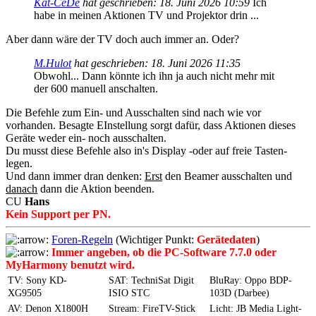
Kat-CeDe
hat geschrieben:
18. Juni 2026 10:59
Ich
habe in meinen Aktionen TV und Projektor drin ...
Aber dann wäre der TV doch auch immer an. Oder?
M.Hulot
hat geschrieben:
18. Juni 2026 11:35
Obwohl... Dann könnte ich ihn ja auch nicht mehr mit
der 600 manuell anschalten.
Die Befehle zum Ein- und Ausschalten sind nach wie vor
vorhanden. Besagte EInstellung sorgt dafür, dass Aktionen dieses
Geräte weder ein- noch ausschalten.
Du musst diese Befehle also in's Display -oder auf freie Tasten-
legen.
Und dann immer dran denken:
Erst
den Beamer ausschalten und
danach
dann die Aktion beenden.
CU
Hans
Kein Support per PN.
Foren-Regeln
(Wichtiger Punkt:
Gerätedaten
)
Immer angeben, ob die PC-Software 7.7.0 oder
MyHarmony benutzt wird.
TV: Sony KD-
SAT: TechniSat Digit
BluRay: Oppo BDP-
XG9505
ISIO STC
103D (Darbee)
AV: Denon X1800H
Stream: FireTV-Stick
Licht: JB Media Light-