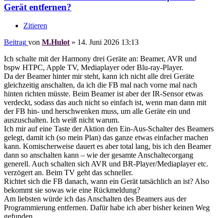
Gerät entfernen?
Zitieren
Beitrag
von
M.Hulot
»
14. Juni 2026 13:13
Ich schalte mit der Harmony drei Geräte an: Beamer, AVR und
bspw HTPC, Apple TV, Mediaplayer oder Blu-ray-Player.
Da der Beamer hinter mir steht, kann ich nicht alle drei Geräte
gleichzeitig anschalten, da ich die FB mal nach vorne mal nach
hinten richten müsste. Beim Beamer ist aber der IR-Sensor etwas
verdeckt, sodass das auch nicht so einfach ist, wenn man dann mit
der FB hin- und herschwenken muss, um alle Geräte ein und
auszuschalten. Ich weiß nicht warum.
Ich mir auf eine Taste der Aktion den Ein-Aus-Schalter des Beamers
gelegt, damit ich (so mein Plan) das ganze etwas einfacher machen
kann. Komischerweise dauert es aber total lang, bis ich den Beamer
dann so anschalten kann – wie der gesamte Anschaltecorgang
generell. Auch schalten sich AVR und BR-Player/Mediaplayer etc.
verzögert an. Beim TV geht das schneller.
Richtet sich die FB danach, wann ein Gerät tatsächlich an ist? Also
bekommt sie sowas wie eine Rückmeldung?
Am liebsten würde ich das Anschalten des Beamers aus der
Programmierung entfernen. Dafür habe ich aber bisher keinen Weg
gefunden.