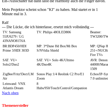
Ein-/Ausschalter hat dann lässt die Harmony auch die Finger davon.
Mein Projektor scheint schon "KI" zu haben. Mal startet er in 1
Minute mal in 3.
Ralf
--- Die Lücke, die ich hinterlasse, ersetzt mich vollständig ---
TV: Samsung
TV: Philips 48OLED806
Beamer:
55JU6279 / LG
TW3200/TW
43NANO81T6A
BR:BDP450/HDI
MP: 3*Dune Hd Box/Mi Box
MP: QNap 
Prime 3/HDI 303D
S/NVidia Shield
251+/NUC8i
Fire TVs
SAT: VU+
SAT: VU+ Solo 4K/Ultimo
AVR: Denon
Solo2/Duo2
4K/Duo4K
4400H/Mara
1509
ZigBee/Fritz!Dect/LM
Sonos Play:1/4 Reolink C2 Pro/E1
Echos/IP-S
Air
Zoom
7.0 unlimite
Leinwand: VNX
8
Atlantis Dream
Hubs/950/Touch/Control/Companion
Nach oben
Themenersteller