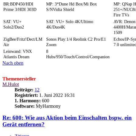
BR:BDP450/HDI
MP: 3*Dune Hd Box/Mi Box
MP: QNap 
Prime 3/HDI 303D
S/NVidia Shield
251+/NUC8i
Fire TVs
SAT: VU+
SAT: VU+ Solo 4K/Ultimo
AVR: Denon
Solo2/Duo2
4K/Duo4K
4400H/Mara
1509
ZigBee/Fritz!Dect/LM
Sonos Play:1/4 Reolink C2 Pro/E1
Echos/IP-S
Air
Zoom
7.0 unlimite
Leinwand: VNX
8
Atlantis Dream
Hubs/950/Touch/Control/Companion
Nach oben
Themenersteller
M.Hulot
Beiträge:
12
Registriert:
1. Juni 2022 16:31
1. Harmony:
600
Software:
MyHarmony
Re: 600: Wie aus Aktion beim Einschalten bspw. ein
Gerät entfernen?