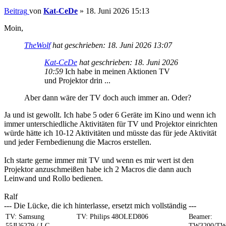
Beitrag
von
Kat-CeDe
»
18. Juni 2026 15:13
Moin,
TheWolf
hat geschrieben:
18. Juni 2026 13:07
Kat-CeDe
hat geschrieben:
18. Juni 2026
10:59
Ich habe in meinen Aktionen TV
und Projektor drin ...
Aber dann wäre der TV doch auch immer an. Oder?
Ja und ist gewollt. Ich habe 5 oder 6 Geräte im Kino und wenn ich
immer unterschiedliche Aktivitäten für TV und Projektor einrichten
würde hätte ich 10-12 Aktivitäten und müsste das für jede Aktivität
und jeder Fernbedienung die Macros erstellen.
Ich starte gerne immer mit TV und wenn es mir wert ist den
Projektor anzuschmeißen habe ich 2 Macros die dann auch
Leinwand und Rollo bedienen.
Ralf
--- Die Lücke, die ich hinterlasse, ersetzt mich vollständig ---
TV: Samsung
TV: Philips 48OLED806
Beamer:
55JU6279 / LG
TW3200/TW