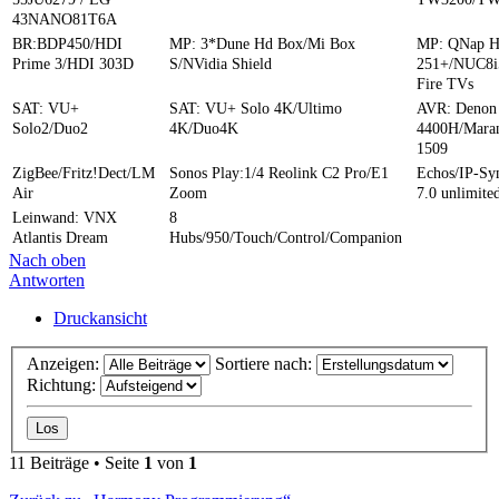
43NANO81T6A
BR:BDP450/HDI
MP: 3*Dune Hd Box/Mi Box
MP: QNap 
Prime 3/HDI 303D
S/NVidia Shield
251+/NUC8i
Fire TVs
SAT: VU+
SAT: VU+ Solo 4K/Ultimo
AVR: Denon
Solo2/Duo2
4K/Duo4K
4400H/Mara
1509
ZigBee/Fritz!Dect/LM
Sonos Play:1/4 Reolink C2 Pro/E1
Echos/IP-S
Air
Zoom
7.0 unlimite
Leinwand: VNX
8
Atlantis Dream
Hubs/950/Touch/Control/Companion
Nach oben
Antworten
Druckansicht
Anzeigen:
Sortiere nach:
Richtung:
11 Beiträge • Seite
1
von
1