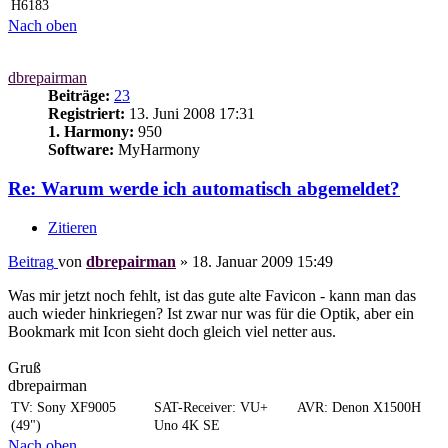
H6183
Nach oben
dbrepairman
Beiträge:
23
Registriert:
13. Juni 2008 17:31
1. Harmony:
950
Software:
MyHarmony
Re: Warum werde ich automatisch abgemeldet?
Zitieren
Beitrag
von
dbrepairman
»
18. Januar 2009 15:49
Was mir jetzt noch fehlt, ist das gute alte Favicon - kann man das
auch wieder hinkriegen? Ist zwar nur was für die Optik, aber ein
Bookmark mit Icon sieht doch gleich viel netter aus.
Gruß
dbrepairman
TV: Sony XF9005
SAT-Receiver: VU+
AVR: Denon X1500H
(49")
Uno 4K SE
Nach oben