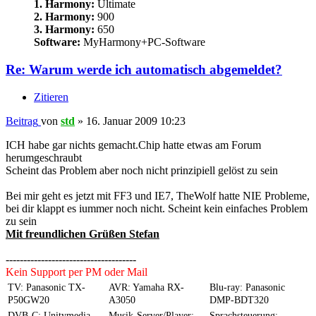
1. Harmony:
Ultimate
2. Harmony:
900
3. Harmony:
650
Software:
MyHarmony+PC-Software
Re: Warum werde ich automatisch abgemeldet?
Zitieren
Beitrag
von
std
»
16. Januar 2009 10:23
ICH habe gar nichts gemacht.Chip hatte etwas am Forum
herumgeschraubt
Scheint das Problem aber noch nicht prinzipiell gelöst zu sein
Bei mir geht es jetzt mit FF3 und IE7, TheWolf hatte NIE Probleme,
bei dir klappt es iummer noch nicht. Scheint kein einfaches Problem
zu sein
Mit freundlichen Grüßen Stefan
-------------------------------------
Kein Support per PM oder Mail
TV: Panasonic TX-
AVR: Yamaha RX-
Blu-ray: Panasonic
P50GW20
A3050
DMP-BDT320
DVB-C: Unitymedia
Musik-Server/Player:
Sprachsteuerung: