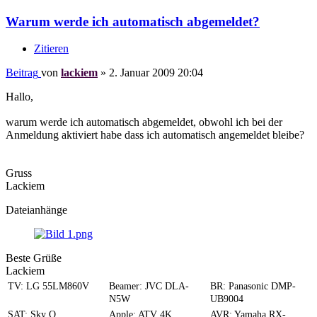
Warum werde ich automatisch abgemeldet?
Zitieren
Beitrag
von
lackiem
»
2. Januar 2009 20:04
Hallo,
warum werde ich automatisch abgemeldet, obwohl ich bei der
Anmeldung aktiviert habe dass ich automatisch angemeldet bleibe?
Gruss
Lackiem
Dateianhänge
Beste Grüße
Lackiem
TV: LG 55LM860V
Beamer: JVC DLA-
BR: Panasonic DMP-
N5W
UB9004
SAT: Sky Q
Apple: ATV 4K
AVR: Yamaha RX-