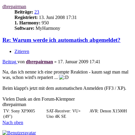
dbrepairman
Beiträge:
23
Registriert:
13. Juni 2008 17:31
1. Harmony:
950
Software:
MyHarmony
Re: Warum werde ich automatisch abgemeldet?
Zitieren
Beitrag
von
dbrepairman
»
17. Januar 2009 17:41
Na, das ich nenne ich eine prompte Reaktion - kaum sagt man mal
was, schon wird's repariert ...
Beim klappt's jetzt mit dem automatischen Anmelden (FF3 / XP).
Vielen Dank an den Forum-Klempner
dbrepairman
TV: Sony XF9005
SAT-Receiver: VU+
AVR: Denon X1500H
(49")
Uno 4K SE
Nach oben