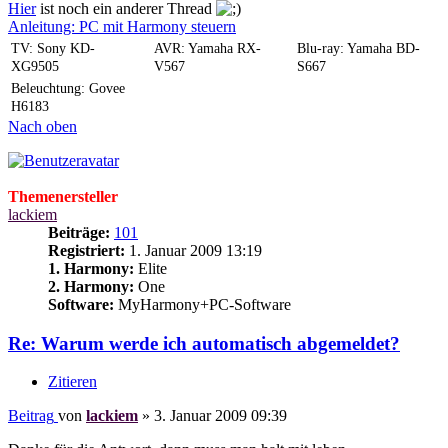
Hier
ist noch ein anderer Thread
Anleitung: PC mit Harmony steuern
TV: Sony KD-
AVR: Yamaha RX-
Blu-ray: Yamaha BD-
XG9505
V567
S667
Beleuchtung: Govee
H6183
Nach oben
Themenersteller
lackiem
Beiträge:
101
Registriert:
1. Januar 2009 13:19
1. Harmony:
Elite
2. Harmony:
One
Software:
MyHarmony+PC-Software
Re: Warum werde ich automatisch abgemeldet?
Zitieren
Beitrag
von
lackiem
»
3. Januar 2009 09:39