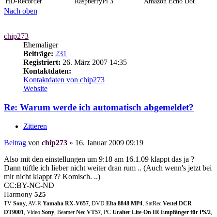
HD-Recorder
RaspberryPi 3
Amazon Echo Dot
Nach oben
chip273
Ehemaliger
Beiträge:
231
Registriert:
26. März 2007 14:35
Kontaktdaten:
Kontaktdaten von chip273
Website
Re: Warum werde ich automatisch abgemeldet?
Zitieren
Beitrag
von
chip273
»
16. Januar 2009 09:19
Also mit den einstellungen um 9:18 am 16.1.09 klappt das ja ?
Dann tüftle ich lieber nicht weiter dran rum .. (Auch wenn's jetzt bei
mir nicht klappt ?? Komisch. ..)
CC:BY-NC-ND
Harmony
525
TV
Sony
, AV-R
Yamaha RX-V657
, DVD
Elta 8848 MP4
, SatRec
Vestel DCR
DT9001
, Video
Sony
, Beamer
Nec VT57
, PC
Uralter Lite-On IR Empfänger für PS/2
,