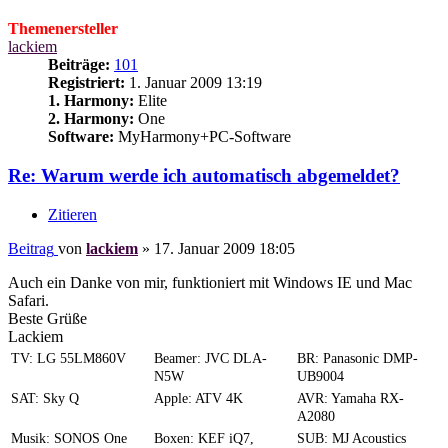
Themenersteller
lackiem
Beiträge:
101
Registriert:
1. Januar 2009 13:19
1. Harmony:
Elite
2. Harmony:
One
Software:
MyHarmony+PC-Software
Re: Warum werde ich automatisch abgemeldet?
Zitieren
Beitrag
von
lackiem
»
17. Januar 2009 18:05
Auch ein Danke von mir, funktioniert mit Windows IE und Mac
Safari.
Beste Grüße
Lackiem
TV: LG 55LM860V
Beamer: JVC DLA-
BR: Panasonic DMP-
N5W
UB9004
SAT: Sky Q
Apple: ATV 4K
AVR: Yamaha RX-
A2080
Musik: SONOS One
Boxen: KEF iQ7,
SUB: MJ Acoustics