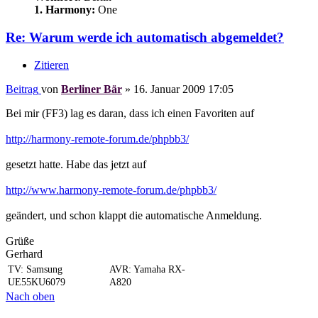
1. Harmony:
One
Re: Warum werde ich automatisch abgemeldet?
Zitieren
Beitrag
von
Berliner Bär
»
16. Januar 2009 17:05
Bei mir (FF3) lag es daran, dass ich einen Favoriten auf
http://harmony-remote-forum.de/phpbb3/
gesetzt hatte. Habe das jetzt auf
http://www.harmony-remote-forum.de/phpbb3/
geändert, und schon klappt die automatische Anmeldung.
Grüße
Gerhard
TV: Samsung
AVR: Yamaha RX-
UE55KU6079
A820
Nach oben