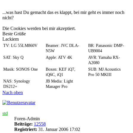
...was hast Du gemacht das es klappt, bei mir geht es immer noch
nicht?
Die Cookies werden bei mir akzeptiert.
Beste Grüße
Lackiem
TV: LG 55LM860V
Beamer: JVC DLA-
BR: Panasonic DMP-
N5W
UB9004
SAT: Sky Q
Apple: ATV 4K
AVR: Yamaha RX-
A2080
Musik: SONOS One
Boxen: KEF iQ7,
SUB: MJ Acoustics
iQ6C, iQ1
Pro 50 MKIII
NAS: Synology
JB Media: Light
DS212+
Manager Pro
Nach oben
std
Foren-Admin
Beiträge:
12558
Registriert:
31. Januar 2006 17:02