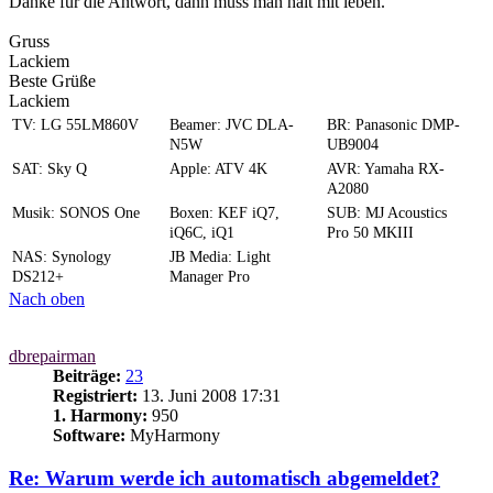
Danke für die Antwort, dann muss man halt mit leben.
Gruss
Lackiem
Beste Grüße
Lackiem
TV: LG 55LM860V
Beamer: JVC DLA-
BR: Panasonic DMP-
N5W
UB9004
SAT: Sky Q
Apple: ATV 4K
AVR: Yamaha RX-
A2080
Musik: SONOS One
Boxen: KEF iQ7,
SUB: MJ Acoustics
iQ6C, iQ1
Pro 50 MKIII
NAS: Synology
JB Media: Light
DS212+
Manager Pro
Nach oben
dbrepairman
Beiträge:
23
Registriert:
13. Juni 2008 17:31
1. Harmony:
950
Software:
MyHarmony
Re: Warum werde ich automatisch abgemeldet?