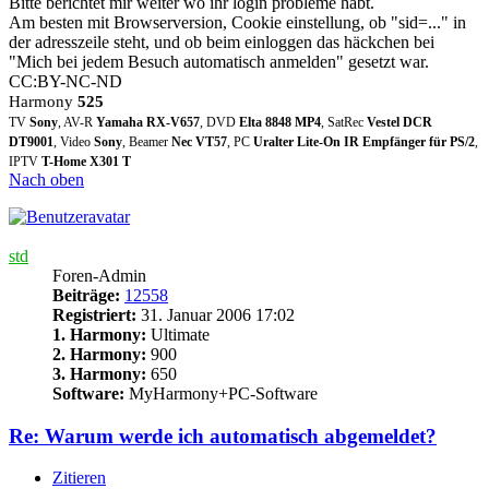
Bitte berichtet mir weiter wo ihr login probleme habt.
Am besten mit Browserversion, Cookie einstellung, ob "sid=..." in
der adresszeile steht, und ob beim einloggen das häckchen bei
"Mich bei jedem Besuch automatisch anmelden" gesetzt war.
CC:BY-NC-ND
Harmony
525
TV
Sony
, AV-R
Yamaha RX-V657
, DVD
Elta 8848 MP4
, SatRec
Vestel DCR
DT9001
, Video
Sony
, Beamer
Nec VT57
, PC
Uralter Lite-On IR Empfänger für PS/2
,
IPTV
T-Home X301 T
Nach oben
std
Foren-Admin
Beiträge:
12558
Registriert:
31. Januar 2006 17:02
1. Harmony:
Ultimate
2. Harmony:
900
3. Harmony:
650
Software:
MyHarmony+PC-Software
Re: Warum werde ich automatisch abgemeldet?
Zitieren