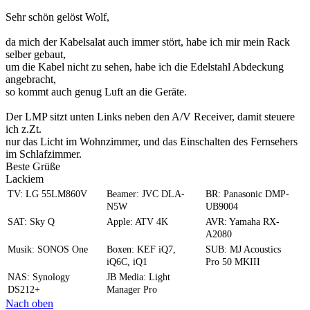
Sehr schön gelöst Wolf,
da mich der Kabelsalat auch immer stört, habe ich mir mein Rack
selber gebaut,
um die Kabel nicht zu sehen, habe ich die Edelstahl Abdeckung
angebracht,
so kommt auch genug Luft an die Geräte.
Der LMP sitzt unten Links neben den A/V Receiver, damit steuere
ich z.Zt.
nur das Licht im Wohnzimmer, und das Einschalten des Fernsehers
im Schlafzimmer.
Beste Grüße
Lackiem
TV: LG 55LM860V
Beamer: JVC DLA-
BR: Panasonic DMP-
N5W
UB9004
SAT: Sky Q
Apple: ATV 4K
AVR: Yamaha RX-
A2080
Musik: SONOS One
Boxen: KEF iQ7,
SUB: MJ Acoustics
iQ6C, iQ1
Pro 50 MKIII
NAS: Synology
JB Media: Light
DS212+
Manager Pro
Nach oben