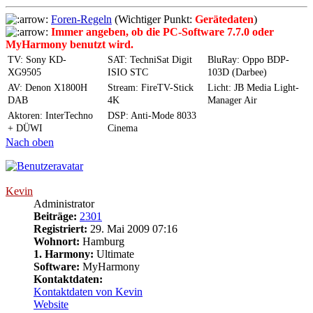
Foren-Regeln
(Wichtiger Punkt:
Gerätedaten
)
Immer angeben, ob die PC-Software 7.7.0 oder
MyHarmony benutzt wird.
TV: Sony KD-
SAT: TechniSat Digit
BluRay: Oppo BDP-
XG9505
ISIO STC
103D (Darbee)
AV: Denon X1800H
Stream: FireTV-Stick
Licht: JB Media Light-
DAB
4K
Manager Air
Aktoren: InterTechno
DSP: Anti-Mode 8033
+ DÜWI
Cinema
Nach oben
Kevin
Administrator
Beiträge:
2301
Registriert:
29. Mai 2009 07:16
Wohnort:
Hamburg
1. Harmony:
Ultimate
Software:
MyHarmony
Kontaktdaten:
Kontaktdaten von Kevin
Website