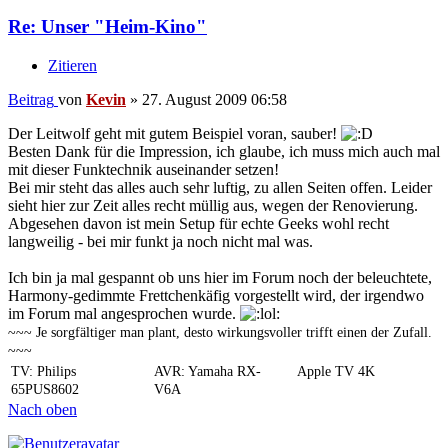
Re: Unser "Heim-Kino"
Zitieren
Beitrag
von
Kevin
»
27. August 2009 06:58
Der Leitwolf geht mit gutem Beispiel voran, sauber!
Besten Dank für die Impression, ich glaube, ich muss mich auch mal
mit dieser Funktechnik auseinander setzen!
Bei mir steht das alles auch sehr luftig, zu allen Seiten offen. Leider
sieht hier zur Zeit alles recht müllig aus, wegen der Renovierung.
Abgesehen davon ist mein Setup für echte Geeks wohl recht
langweilig - bei mir funkt ja noch nicht mal was.
Ich bin ja mal gespannt ob uns hier im Forum noch der beleuchtete,
Harmony-gedimmte Frettchenkäfig vorgestellt wird, der irgendwo
im Forum mal angesprochen wurde.
~~~ Je sorgfältiger man plant, desto wirkungsvoller trifft einen der Zufall.
~~~
TV: Philips
AVR: Yamaha RX-
Apple TV 4K
65PUS8602
V6A
Nach oben