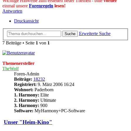
Wichtige Hinweise zum erstellen neuer Themen - bitte
vorher
einmal unsere
Forenregeln
lesen!
Antworten
Druckansicht
Erweiterte Suche
Suche
7 Beiträge • Seite
1
von
1
Themenersteller
TheWolf
Foren-Admin
Beiträge:
18232
Registriert:
9. März 2006 16:24
Wohnort:
Paderborn
1. Harmony:
Elite
2. Harmony:
Ultimate
3. Harmony:
900
Software:
MyHarmony+PC-Software
Unser "Heim-Kino"