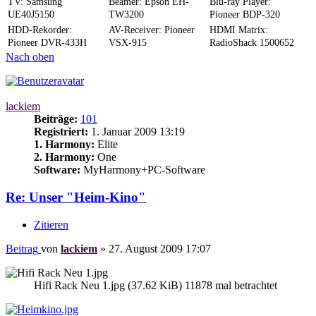
TV: Samsung
Beamer: Epson EH-
Blu-ray Player:
UE40J5150
TW3200
Pioneer BDP-320
HDD-Rekorder:
AV-Receiver: Pioneer
HDMI Matrix:
Pioneer DVR-433H
VSX-915
RadioShack 1500652
Nach oben
lackiem
Beiträge:
101
Registriert:
1. Januar 2009 13:19
1. Harmony:
Elite
2. Harmony:
One
Software:
MyHarmony+PC-Software
Re: Unser "Heim-Kino"
Zitieren
Beitrag
von
lackiem
»
27. August 2009 17:07
Hifi Rack Neu 1.jpg (37.62 KiB) 11878 mal betrachtet