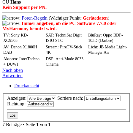
CU
Hans
Kein Support per PN.
Foren-Regeln
(Wichtiger Punkt:
Gerätedaten
)
Immer angeben, ob die PC-Software 7.7.0 oder
MyHarmony benutzt wird.
TV: Sony KD-
SAT: TechniSat Digit
BluRay: Oppo BDP-
XG9505
ISIO STC
103D (Darbee)
AV: Denon X1800H
Stream: FireTV-Stick
Licht: JB Media Light-
DAB
4K
Manager Air
Aktoren: InterTechno
DSP: Anti-Mode 8033
+ DÜWI
Cinema
Nach oben
Antworten
Druckansicht
Anzeigen:
Sortiere nach:
Richtung:
7 Beiträge • Seite
1
von
1