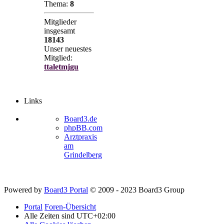
Thema:
8
Mitglieder
insgesamt
18143
Unser neuestes
Mitglied:
ttaletmjgu
Links
Board3.de
phpBB.com
Arztpraxis
am
Grindelberg
Powered by
Board3 Portal
© 2009 - 2023 Board3 Group
Portal
Foren-Übersicht
Alle Zeiten sind
UTC+02:00