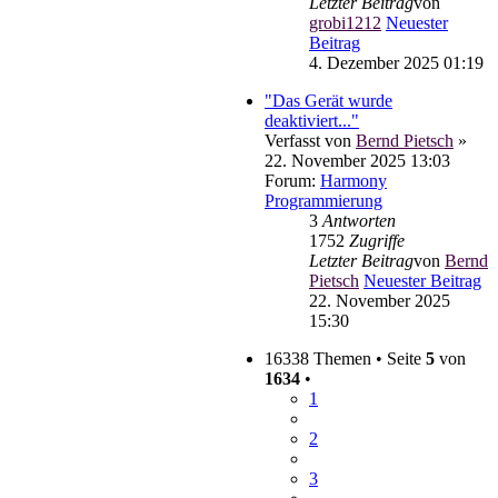
Letzter Beitrag
von
grobi1212
Neuester
Beitrag
4. Dezember 2025 01:19
"Das Gerät wurde
deaktiviert..."
Verfasst von
Bernd Pietsch
»
22. November 2025 13:03
Forum:
Harmony
Programmierung
3
Antworten
1752
Zugriffe
Letzter Beitrag
von
Bernd
Pietsch
Neuester Beitrag
22. November 2025
15:30
16338 Themen • Seite
5
von
1634
•
1
2
3