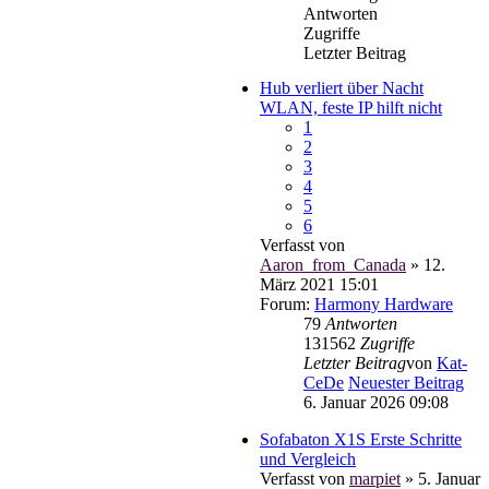
Antworten
Zugriffe
Letzter Beitrag
Hub verliert über Nacht
WLAN, feste IP hilft nicht
1
2
3
4
5
6
Verfasst von
Aaron_from_Canada
» 12.
März 2021 15:01
Forum:
Harmony Hardware
79
Antworten
131562
Zugriffe
Letzter Beitrag
von
Kat-
CeDe
Neuester Beitrag
6. Januar 2026 09:08
Sofabaton X1S Erste Schritte
und Vergleich
Verfasst von
marpiet
» 5. Januar