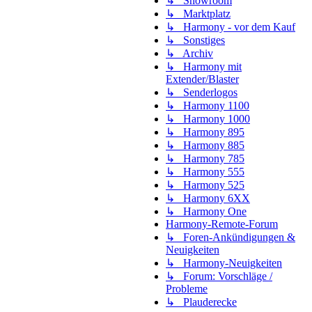
↳ Showroom
↳ Marktplatz
↳ Harmony - vor dem Kauf
↳ Sonstiges
↳ Archiv
↳ Harmony mit
Extender/Blaster
↳ Senderlogos
↳ Harmony 1100
↳ Harmony 1000
↳ Harmony 895
↳ Harmony 885
↳ Harmony 785
↳ Harmony 555
↳ Harmony 525
↳ Harmony 6XX
↳ Harmony One
Harmony-Remote-Forum
↳ Foren-Ankündigungen &
Neuigkeiten
↳ Harmony-Neuigkeiten
↳ Forum: Vorschläge /
Probleme
↳ Plauderecke