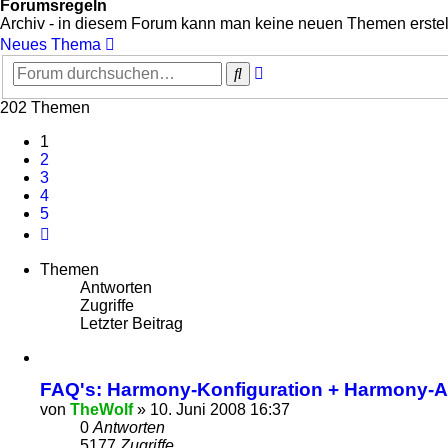
Forumsregeln
Archiv - in diesem Forum kann man keine neuen Themen erstel
Neues Thema
Erweiterte
Suche
Suche
202 Themen
1
2
3
4
5
Nächste
Themen
Antworten
Zugriffe
Letzter Beitrag
FAQ's: Harmony-Konfiguration + Harmony-A
von
TheWolf
»
10. Juni 2008 16:37
0
Antworten
5177
Zugriffe