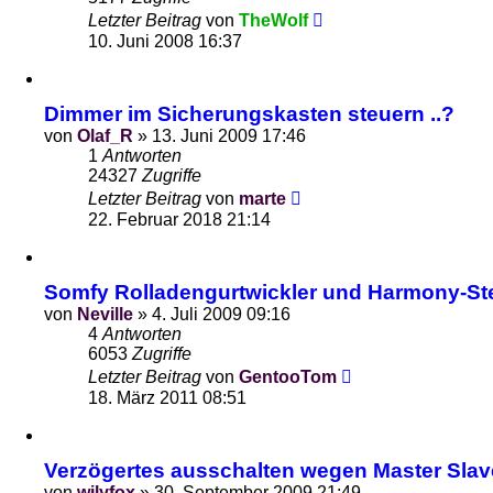
Letzter Beitrag
von
TheWolf
10. Juni 2008 16:37
Dimmer im Sicherungskasten steuern ..?
von
Olaf_R
»
13. Juni 2009 17:46
1
Antworten
24327
Zugriffe
Letzter Beitrag
von
marte
22. Februar 2018 21:14
Somfy Rolladengurtwickler und Harmony-S
von
Neville
»
4. Juli 2009 09:16
4
Antworten
6053
Zugriffe
Letzter Beitrag
von
GentooTom
18. März 2011 08:51
Verzögertes ausschalten wegen Master Sla
von
wilyfox
»
30. September 2009 21:49