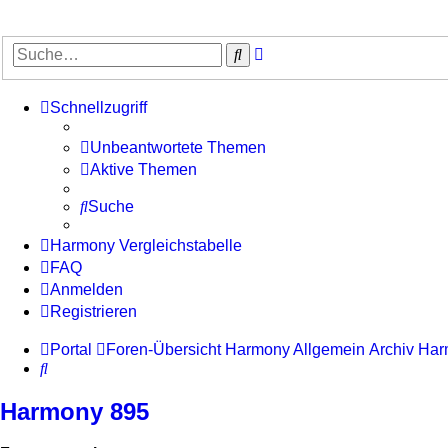
Erweiterte
Suche
Suche
Schnellzugriff
Unbeantwortete Themen
Aktive Themen
Suche
Harmony Vergleichstabelle
FAQ
Anmelden
Registrieren
Portal
Foren-Übersicht
Harmony Allgemein
Archiv
Har
Suche
Harmony 895