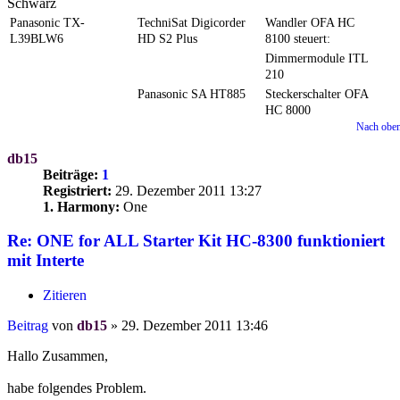
Schwarz
Panasonic TX-
TechniSat Digicorder
Wandler OFA HC
L39BLW6
HD S2 Plus
8100 steuert:
Dimmermodule ITL
210
Panasonic SA HT885
Steckerschalter OFA
HC 8000
Nach obe
db15
Beiträge:
1
Registriert:
29. Dezember 2011 13:27
1. Harmony:
One
Re: ONE for ALL Starter Kit HC-8300 funktioniert
mit Interte
Zitieren
Beitrag
von
db15
»
29. Dezember 2011 13:46
Hallo Zusammen,
habe folgendes Problem.