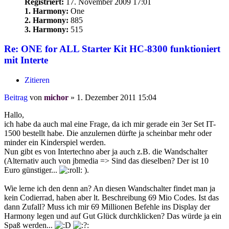
Registriert:
17. November 2009 17:01
1. Harmony:
One
2. Harmony:
885
3. Harmony:
515
Re: ONE for ALL Starter Kit HC-8300 funktioniert
mit Interte
Zitieren
Beitrag
von
michor
»
1. Dezember 2011 15:04
Hallo,
ich habe da auch mal eine Frage, da ich mir gerade ein 3er Set IT-
1500 bestellt habe. Die anzulernen dürfte ja scheinbar mehr oder
minder ein Kinderspiel werden.
Nun gibt es von Intertechno aber ja auch z.B. die Wandschalter
(Alternativ auch von jbmedia => Sind das dieselben? Der ist 10
Euro günstiger...
).
Wie lerne ich den denn an? An diesen Wandschalter findet man ja
kein Codierrad, haben aber lt. Beschreibung 69 Mio Codes. Ist das
dann Zufall? Muss ich mir 69 Millionen Befehle ins Display der
Harmony legen und auf Gut Glück durchklicken? Das würde ja ein
Spaß werden...