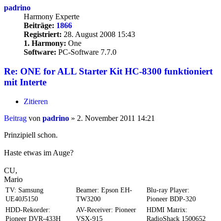
padrino
Harmony Experte
Beiträge:
1866
Registriert:
28. August 2008 15:43
1. Harmony:
One
Software:
PC-Software 7.7.0
Re: ONE for ALL Starter Kit HC-8300 funktioniert
mit Interte
Zitieren
Beitrag
von
padrino
»
2. November 2011 14:21
Prinzipiell schon.
Haste etwas im Auge?
CU,
Mario
TV: Samsung
Beamer: Epson EH-
Blu-ray Player:
UE40J5150
TW3200
Pioneer BDP-320
HDD-Rekorder:
AV-Receiver: Pioneer
HDMI Matrix:
Pioneer DVR-433H
VSX-915
RadioShack 1500652