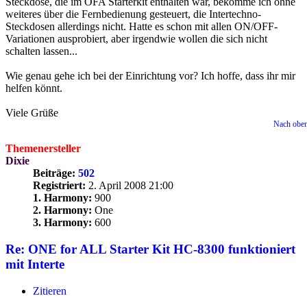
Steckdose, die im OFA Starterkit enthalten war, bekomme ich ohne
weiteres über die Fernbedienung gesteuert, die Intertechno-
Steckdosen allerdings nicht. Hatte es schon mit allen ON/OFF-
Variationen ausprobiert, aber irgendwie wollen die sich nicht
schalten lassen...
Wie genau gehe ich bei der Einrichtung vor? Ich hoffe, dass ihr mir
helfen könnt.
Viele Grüße
Nach obe
Themenersteller
Dixie
Beiträge:
502
Registriert:
2. April 2008 21:00
1. Harmony:
900
2. Harmony:
One
3. Harmony:
600
Re: ONE for ALL Starter Kit HC-8300 funktioniert
mit Interte
Zitieren