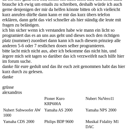
brauche ich ewig um emails zu schreiben, deshalb würde ich auch
gerne denjenigen der mir da helfen könnte bitten ob ich vielleicht
kurz anrufen dürfte dann kann er mir das kurz übers telefon
erklären, dann geht das viel schneller als hier ständig die leute mit
fragen zu belästigen.
ich bin sicher wenn ich verstanden habe wie mann ein licht so
programiert das es an uns aus geht und dieses noch den richtigen
platz (nummer) zuordnet dann kann ich nach diesem prinziep alle
anderen 5-6 oder 7 restlichen dosen selber programieren.
bitte lacht mich nicht aus, aber ich bekomme das nicht hin, und
ärgere mich seit tagen so darüber das ich verzweifelt nach hilfe hier
im forum suche.
danke für eure gedult und das ihr euch zeit genommen habt das hier
kurz durch zu gelesen.
danke
grüsse
alexandros
Pioner Kuro
Nubert NuVero11
KRP600A
Nubert Subwoofer AW
Yamaha AS 2000
Yamaha NPS 2000
1000
Yamaha CDS 2000
Philips BDP 9600
Musikal Fidality M1
DAC