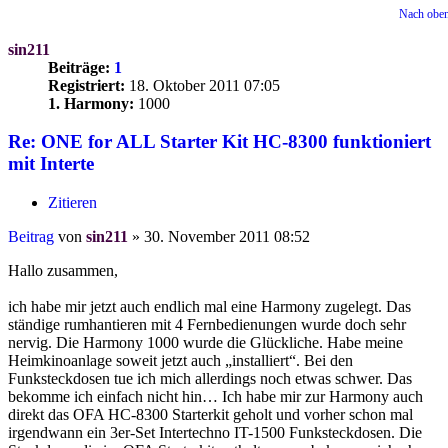
Nach obe
sin211
Beiträge:
1
Registriert:
18. Oktober 2011 07:05
1. Harmony:
1000
Re: ONE for ALL Starter Kit HC-8300 funktioniert
mit Interte
Zitieren
Beitrag
von
sin211
»
30. November 2011 08:52
Hallo zusammen,
ich habe mir jetzt auch endlich mal eine Harmony zugelegt. Das
ständige rumhantieren mit 4 Fernbedienungen wurde doch sehr
nervig. Die Harmony 1000 wurde die Glückliche. Habe meine
Heimkinoanlage soweit jetzt auch „installiert“. Bei den
Funksteckdosen tue ich mich allerdings noch etwas schwer. Das
bekomme ich einfach nicht hin… Ich habe mir zur Harmony auch
direkt das OFA HC-8300 Starterkit geholt und vorher schon mal
irgendwann ein 3er-Set Intertechno IT-1500 Funksteckdosen. Die