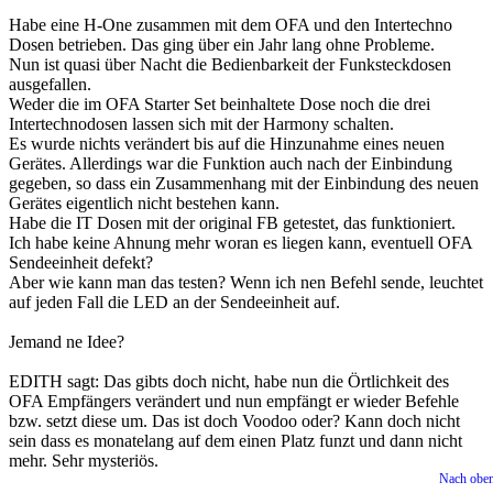
Habe eine H-One zusammen mit dem OFA und den Intertechno
Dosen betrieben. Das ging über ein Jahr lang ohne Probleme.
Nun ist quasi über Nacht die Bedienbarkeit der Funksteckdosen
ausgefallen.
Weder die im OFA Starter Set beinhaltete Dose noch die drei
Intertechnodosen lassen sich mit der Harmony schalten.
Es wurde nichts verändert bis auf die Hinzunahme eines neuen
Gerätes. Allerdings war die Funktion auch nach der Einbindung
gegeben, so dass ein Zusammenhang mit der Einbindung des neuen
Gerätes eigentlich nicht bestehen kann.
Habe die IT Dosen mit der original FB getestet, das funktioniert.
Ich habe keine Ahnung mehr woran es liegen kann, eventuell OFA
Sendeeinheit defekt?
Aber wie kann man das testen? Wenn ich nen Befehl sende, leuchtet
auf jeden Fall die LED an der Sendeeinheit auf.
Jemand ne Idee?
EDITH sagt: Das gibts doch nicht, habe nun die Örtlichkeit des
OFA Empfängers verändert und nun empfängt er wieder Befehle
bzw. setzt diese um. Das ist doch Voodoo oder? Kann doch nicht
sein dass es monatelang auf dem einen Platz funzt und dann nicht
mehr. Sehr mysteriös.
Nach obe