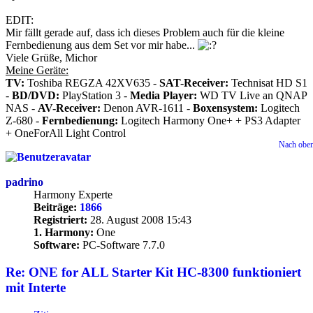
EDIT:
Mir fällt gerade auf, dass ich dieses Problem auch für die kleine
Fernbedienung aus dem Set vor mir habe...
Viele Grüße, Michor
Meine Geräte:
TV:
Toshiba REGZA 42XV635 -
SAT-Receiver:
Technisat HD S1
-
BD/DVD:
PlayStation 3 -
Media Player:
WD TV Live an QNAP
NAS -
AV-Receiver:
Denon AVR-1611 -
Boxensystem:
Logitech
Z-680 -
Fernbedienung:
Logitech Harmony One+ + PS3 Adapter
+ OneForAll Light Control
Nach obe
padrino
Harmony Experte
Beiträge:
1866
Registriert:
28. August 2008 15:43
1. Harmony:
One
Software:
PC-Software 7.7.0
Re: ONE for ALL Starter Kit HC-8300 funktioniert
mit Interte