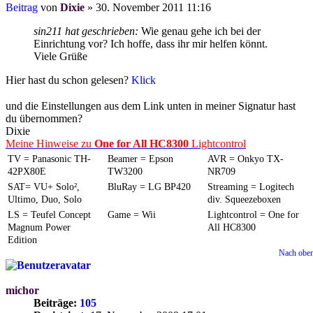
Beitrag
von
Dixie
»
30. November 2011 11:16
sin211 hat geschrieben:
Wie genau gehe ich bei der
Einrichtung vor? Ich hoffe, dass ihr mir helfen könnt.
Viele Grüße
Hier hast du schon gelesen?
Klick
und die Einstellungen aus dem Link unten in meiner Signatur hast
du übernommen?
Dixie
Meine Hinweise zu
One for All HC8300
Lightcontrol
TV = Panasonic TH-
Beamer = Epson
AVR = Onkyo TX-
42PX80E
TW3200
NR709
SAT= VU+ Solo²,
BluRay = LG BP420
Streaming = Logitech
Ultimo, Duo, Solo
div. Squeezeboxen
LS = Teufel Concept
Game = Wii
Lightcontrol = One for
Magnum Power
All HC8300
Edition
Nach obe
michor
Beiträge:
105