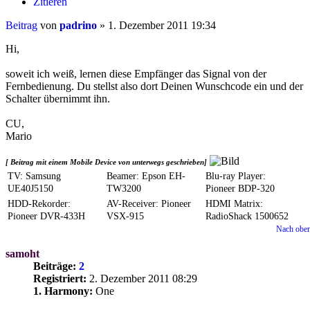
Zitieren
Beitrag
von
padrino
»
1. Dezember 2011 19:34
Hi,
soweit ich weiß, lernen diese Empfänger das Signal von der
Fernbedienung. Du stellst also dort Deinen Wunschcode ein und der
Schalter übernimmt ihn.
CU,
Mario
[ Beitrag mit einem Mobile Device von unterwegs geschrieben]
TV: Samsung
Beamer: Epson EH-
Blu-ray Player:
UE40J5150
TW3200
Pioneer BDP-320
HDD-Rekorder:
AV-Receiver: Pioneer
HDMI Matrix:
Pioneer DVR-433H
VSX-915
RadioShack 1500652
Nach obe
samoht
Beiträge:
2
Registriert:
2. Dezember 2011 08:29
1. Harmony:
One