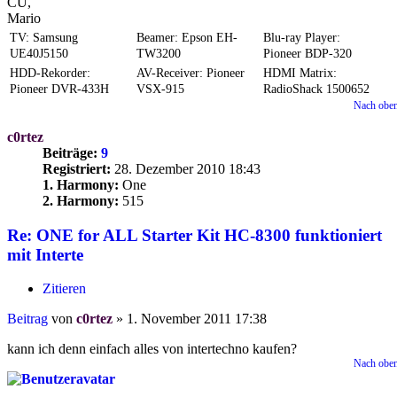
CU,
Mario
TV: Samsung
Beamer: Epson EH-
Blu-ray Player:
UE40J5150
TW3200
Pioneer BDP-320
HDD-Rekorder:
AV-Receiver: Pioneer
HDMI Matrix:
Pioneer DVR-433H
VSX-915
RadioShack 1500652
Nach obe
c0rtez
Beiträge:
9
Registriert:
28. Dezember 2010 18:43
1. Harmony:
One
2. Harmony:
515
Re: ONE for ALL Starter Kit HC-8300 funktioniert
mit Interte
Zitieren
Beitrag
von
c0rtez
»
1. November 2011 17:38
kann ich denn einfach alles von intertechno kaufen?
Nach obe