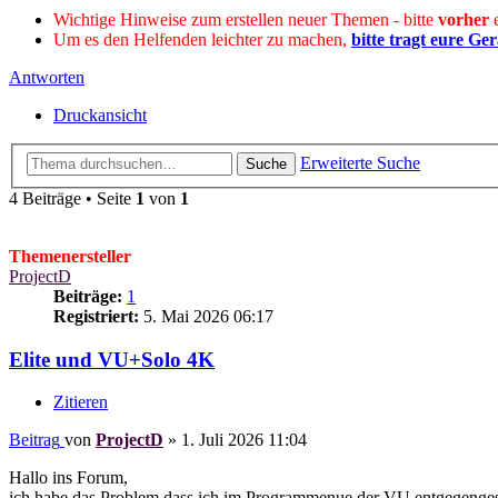
Wichtige Hinweise zum erstellen neuer Themen - bitte
vorher
e
Um es den Helfenden leichter zu machen,
bitte tragt eure Ger
Antworten
Druckansicht
Erweiterte Suche
Suche
4 Beiträge • Seite
1
von
1
Themenersteller
ProjectD
Beiträge:
1
Registriert:
5. Mai 2026 06:17
Elite und VU+Solo 4K
Zitieren
Beitrag
von
ProjectD
»
1. Juli 2026 11:04
Hallo ins Forum,
ich habe das Problem dass ich im Programmenue der VU entgegengeset