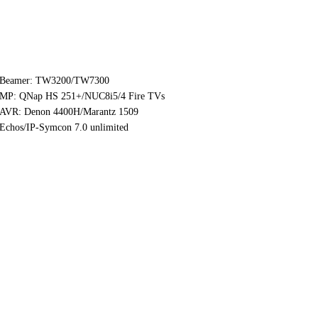
Beamer: TW3200/TW7300
MP: QNap HS 251+/NUC8i5/4 Fire TVs
AVR: Denon 4400H/Marantz 1509
Echos/IP-Symcon 7.0 unlimited