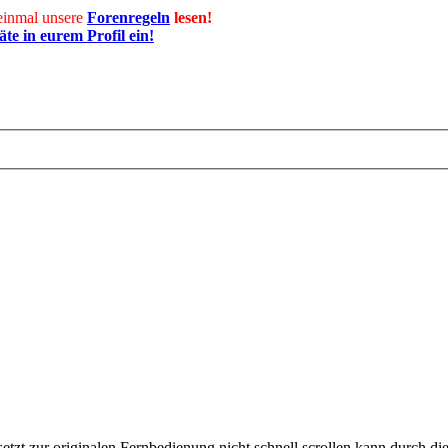
inmal unsere
Forenregeln
lesen!
äte in eurem Profil ein!
zt zur originalen Fernbedienung nicht schnell scrollen kann durch d