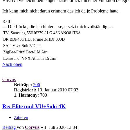
Hast Du vielleicht den langen Tastendruck mit einer Funktion belegt
Ich kann mich nicht daran erinnern das ich da je Probleme hatte.
Ralf
--- Die Lücke, die ich hinterlasse, ersetzt mich vollständig ---
TV: Samsung 55JU6279 / LG 43NANO81T6A
BR:BDP450/HDI Prime 3/HDI 303D
SAT: VU+ Solo2/Duo2
ZigBee/Fritz!Dect/LM Air
Leinwand: VNX Atlantis Dream
Nach oben
Corvus
Beiträge:
206
Registriert:
19. Januar 2010 07:03
1. Harmony:
700
Re: Elite und VU+Solo 4K
Zitieren
Beitrag
von
Corvus
»
1. Juli 2026 13:34