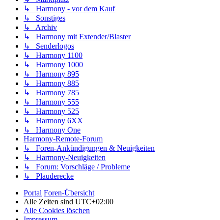
↳ Harmony - vor dem Kauf
↳ Sonstiges
↳ Archiv
↳ Harmony mit Extender/Blaster
↳ Senderlogos
↳ Harmony 1100
↳ Harmony 1000
↳ Harmony 895
↳ Harmony 885
↳ Harmony 785
↳ Harmony 555
↳ Harmony 525
↳ Harmony 6XX
↳ Harmony One
Harmony-Remote-Forum
↳ Foren-Ankündigungen & Neuigkeiten
↳ Harmony-Neuigkeiten
↳ Forum: Vorschläge / Probleme
↳ Plauderecke
Portal
Foren-Übersicht
Alle Zeiten sind
UTC+02:00
Alle Cookies löschen
Impressum