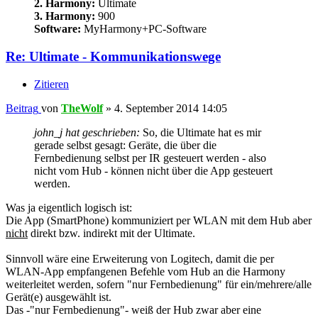
2. Harmony:
Ultimate
3. Harmony:
900
Software:
MyHarmony+PC-Software
Re: Ultimate - Kommunikationswege
Zitieren
Beitrag
von
TheWolf
»
4. September 2014 14:05
john_j hat geschrieben:
So, die Ultimate hat es mir
gerade selbst gesagt: Geräte, die über die
Fernbedienung selbst per IR gesteuert werden - also
nicht vom Hub - können nicht über die App gesteuert
werden.
Was ja eigentlich logisch ist:
Die App (SmartPhone) kommuniziert per WLAN mit dem Hub aber
nicht
direkt bzw. indirekt mit der Ultimate.
Sinnvoll wäre eine Erweiterung von Logitech, damit die per
WLAN-App empfangenen Befehle vom Hub an die Harmony
weiterleitet werden, sofern "nur Fernbedienung" für ein/mehrere/alle
Gerät(e) ausgewählt ist.
Das -"nur Fernbedienung"- weiß der Hub zwar aber eine