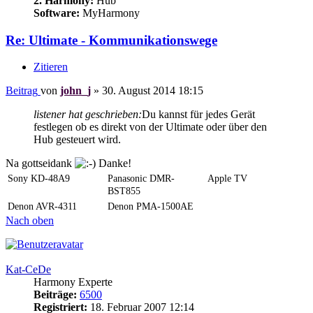
2. Harmony:
Hub
Software:
MyHarmony
Re: Ultimate - Kommunikationswege
Zitieren
Beitrag
von
john_j
»
30. August 2014 18:15
listener hat geschrieben:
Du kannst für jedes Gerät
festlegen ob es direkt von der Ultimate oder über den
Hub gesteuert wird.
Na gottseidank
Danke!
Sony KD-48A9
Panasonic DMR-
Apple TV
BST855
Denon AVR-4311
Denon PMA-1500AE
Nach oben
Kat-CeDe
Harmony Experte
Beiträge:
6500
Registriert:
18. Februar 2007 12:14