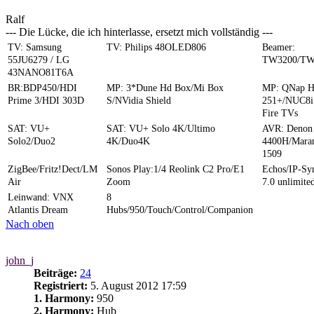
Ralf
--- Die Lücke, die ich hinterlasse, ersetzt mich vollständig ---
TV: Samsung
TV: Philips 48OLED806
Beamer:
55JU6279 / LG
TW3200/TW
43NANO81T6A
BR:BDP450/HDI
MP: 3*Dune Hd Box/Mi Box
MP: QNap 
Prime 3/HDI 303D
S/NVidia Shield
251+/NUC8i
Fire TVs
SAT: VU+
SAT: VU+ Solo 4K/Ultimo
AVR: Denon
Solo2/Duo2
4K/Duo4K
4400H/Mara
1509
ZigBee/Fritz!Dect/LM
Sonos Play:1/4 Reolink C2 Pro/E1
Echos/IP-S
Air
Zoom
7.0 unlimite
Leinwand: VNX
8
Atlantis Dream
Hubs/950/Touch/Control/Companion
Nach oben
john_j
Beiträge:
24
Registriert:
5. August 2012 17:59
1. Harmony:
950
2. Harmony:
Hub