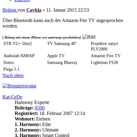
Beitrag
von
Caykla
»
11. Januar 2015 22:53
Über Bluetooth kann auch der Amazon Fire TV angesprochen
werden.
[ Beitrag mit einem iPhone von unterwegs geschrieben]
STB VU+ Duo2
TV Samsung 48"
Projektor sanyo
PLV2000
Audiolab 8200AP
Apple TV
Amazon Fire TV
Sonos
Samsung Blueray
Lightman FS20
Piega 5.1
Nach oben
Kat-CeDe
Harmony Experte
Beiträge:
6500
Registriert:
18. Februar 2007 12:14
Wohnort:
Etelsen
1. Harmony:
Elite
2. Harmony:
Ultimate
3. Harmony:
Smart Control