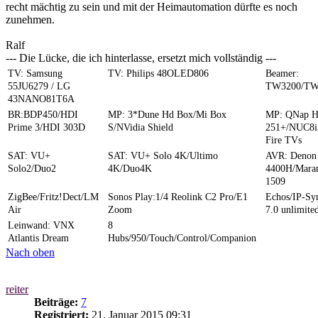
recht mächtig zu sein und mit der Heimautomation dürfte es noch
zunehmen.
Ralf
--- Die Lücke, die ich hinterlasse, ersetzt mich vollständig ---
TV: Samsung
TV: Philips 48OLED806
Beamer:
55JU6279 / LG
TW3200/TW
43NANO81T6A
BR:BDP450/HDI
MP: 3*Dune Hd Box/Mi Box
MP: QNap 
Prime 3/HDI 303D
S/NVidia Shield
251+/NUC8i
Fire TVs
SAT: VU+
SAT: VU+ Solo 4K/Ultimo
AVR: Denon
Solo2/Duo2
4K/Duo4K
4400H/Mara
1509
ZigBee/Fritz!Dect/LM
Sonos Play:1/4 Reolink C2 Pro/E1
Echos/IP-S
Air
Zoom
7.0 unlimite
Leinwand: VNX
8
Atlantis Dream
Hubs/950/Touch/Control/Companion
Nach oben
reiter
Beiträge:
7
Registriert:
21. Januar 2015 09:31