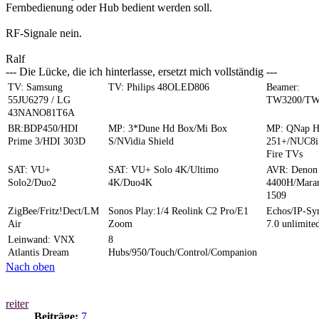
Fernbedienung oder Hub bedient werden soll.
RF-Signale nein.
Ralf
--- Die Lücke, die ich hinterlasse, ersetzt mich vollständig ---
TV: Samsung
TV: Philips 48OLED806
Beamer:
55JU6279 / LG
TW3200/TW
43NANO81T6A
BR:BDP450/HDI
MP: 3*Dune Hd Box/Mi Box
MP: QNap 
Prime 3/HDI 303D
S/NVidia Shield
251+/NUC8i
Fire TVs
SAT: VU+
SAT: VU+ Solo 4K/Ultimo
AVR: Denon
Solo2/Duo2
4K/Duo4K
4400H/Mara
1509
ZigBee/Fritz!Dect/LM
Sonos Play:1/4 Reolink C2 Pro/E1
Echos/IP-S
Air
Zoom
7.0 unlimite
Leinwand: VNX
8
Atlantis Dream
Hubs/950/Touch/Control/Companion
Nach oben
reiter
Beiträge:
7