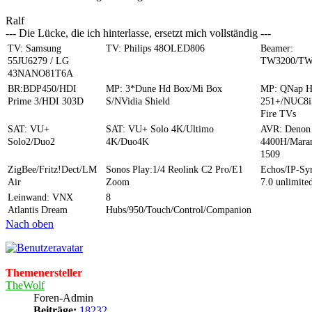
Ralf
--- Die Lücke, die ich hinterlasse, ersetzt mich vollständig ---
TV: Samsung
TV: Philips 48OLED806
Beamer:
55JU6279 / LG
TW3200/TW
43NANO81T6A
BR:BDP450/HDI
MP: 3*Dune Hd Box/Mi Box
MP: QNap 
Prime 3/HDI 303D
S/NVidia Shield
251+/NUC8i
Fire TVs
SAT: VU+
SAT: VU+ Solo 4K/Ultimo
AVR: Denon
Solo2/Duo2
4K/Duo4K
4400H/Mara
1509
ZigBee/Fritz!Dect/LM
Sonos Play:1/4 Reolink C2 Pro/E1
Echos/IP-S
Air
Zoom
7.0 unlimite
Leinwand: VNX
8
Atlantis Dream
Hubs/950/Touch/Control/Companion
Nach oben
Themenersteller
TheWolf
Foren-Admin
Beiträge:
18232