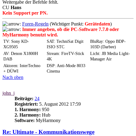
Weitergabe der Befehle fehlt.
CU
Hans
Kein Support per PN.
Foren-Regeln
(Wichtiger Punkt:
Gerätedaten
)
Immer angeben, ob die PC-Software 7.7.0 oder
MyHarmony benutzt wird.
TV: Sony KD-
SAT: TechniSat Digit
BluRay: Oppo BDP-
XG9505
ISIO STC
103D (Darbee)
AV: Denon X1800H
Stream: FireTV-Stick
Licht: JB Media Light-
DAB
4K
Manager Air
Aktoren: InterTechno
DSP: Anti-Mode 8033
+ DÜWI
Cinema
Nach oben
john_j
Beiträge:
24
Registriert:
5. August 2012 17:59
1. Harmony:
950
2. Harmony:
Hub
Software:
MyHarmony
Re: Ultimate - Kommunikationswege