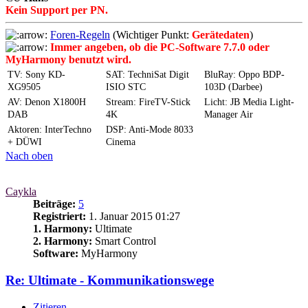
Kein Support per PN.
Foren-Regeln
(Wichtiger Punkt:
Gerätedaten
)
Immer angeben, ob die PC-Software 7.7.0 oder
MyHarmony benutzt wird.
TV: Sony KD-
SAT: TechniSat Digit
BluRay: Oppo BDP-
XG9505
ISIO STC
103D (Darbee)
AV: Denon X1800H
Stream: FireTV-Stick
Licht: JB Media Light-
DAB
4K
Manager Air
Aktoren: InterTechno
DSP: Anti-Mode 8033
+ DÜWI
Cinema
Nach oben
Caykla
Beiträge:
5
Registriert:
1. Januar 2015 01:27
1. Harmony:
Ultimate
2. Harmony:
Smart Control
Software:
MyHarmony
Re: Ultimate - Kommunikationswege
Zitieren