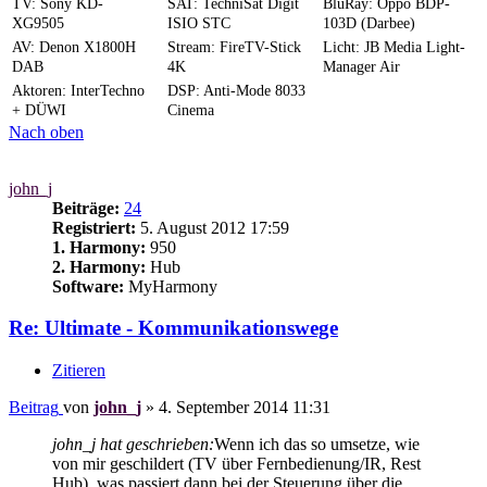
TV: Sony KD-
SAT: TechniSat Digit
BluRay: Oppo BDP-
XG9505
ISIO STC
103D (Darbee)
AV: Denon X1800H
Stream: FireTV-Stick
Licht: JB Media Light-
DAB
4K
Manager Air
Aktoren: InterTechno
DSP: Anti-Mode 8033
+ DÜWI
Cinema
Nach oben
john_j
Beiträge:
24
Registriert:
5. August 2012 17:59
1. Harmony:
950
2. Harmony:
Hub
Software:
MyHarmony
Re: Ultimate - Kommunikationswege
Zitieren
Beitrag
von
john_j
»
4. September 2014 11:31
john_j hat geschrieben:
Wenn ich das so umsetze, wie
von mir geschildert (TV über Fernbedienung/IR, Rest
Hub), was passiert dann bei der Steuerung über die