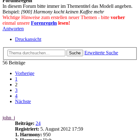
Forumsregeln
In diesem Forum bitte immer im Thementitel das Modell angeben.
Beispiel:
[900] Harmony kocht keinen Kaffee mehr
Wichtige Hinweise zum erstellen neuer Themen - bitte
vorher
einmal unsere
Forenregeln
lesen!
Antworten
Druckansicht
Erweiterte Suche
Suche
56 Beiträge
Vorherige
1
2
3
4
Nächste
john_j
Beiträge:
24
Registriert:
5. August 2012 17:59
1. Harmony:
950