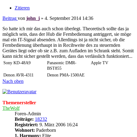
Zitieren
Beitrag
von
john_j
»
4. September 2014 14:36
So hatte ich mir das auch schon überlegt. Theoretisch sollte das ja
möglich sein, dass der Hub die Fernbedienung antriggert, sie möge
mal ein IT-Signal absenden. Allerdings ist ja nicht sicher, ob die
Fernbedienung überhaupt in in Recihweite des zu steuernden
Gerätes liegt oder ob sie z.B. zum Aufladen im Schrank steht. Somit
kann nicht sicher gestellt werden, dass das verlässlich funktioniert...
Sony KD-48A9
Panasonic DMR-
Apple TV
BST855
Denon AVR-4311
Denon PMA-1500AE
Nach oben
Themenersteller
TheWolf
Foren-Admin
Beiträge:
18232
Registriert:
9. März 2006 16:24
Wohnort:
Paderborn
1. Harmony:
Elite