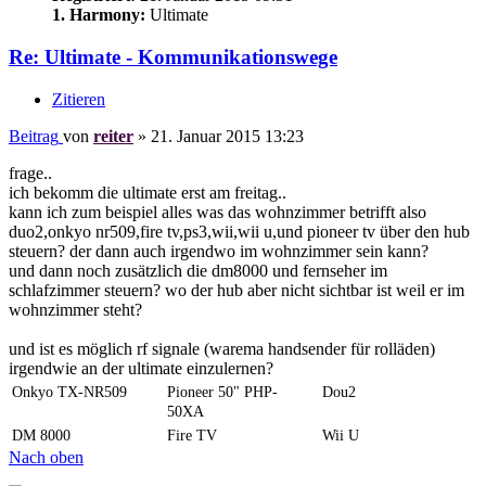
1. Harmony:
Ultimate
Re: Ultimate - Kommunikationswege
Zitieren
Beitrag
von
reiter
»
21. Januar 2015 13:23
frage..
ich bekomm die ultimate erst am freitag..
kann ich zum beispiel alles was das wohnzimmer betrifft also
duo2,onkyo nr509,fire tv,ps3,wii,wii u,und pioneer tv über den hub
steuern? der dann auch irgendwo im wohnzimmer sein kann?
und dann noch zusätzlich die dm8000 und fernseher im
schlafzimmer steuern? wo der hub aber nicht sichtbar ist weil er im
wohnzimmer steht?
und ist es möglich rf signale (warema handsender für rolläden)
irgendwie an der ultimate einzulernen?
Onkyo TX-NR509
Pioneer 50" PHP-
Dou2
50XA
DM 8000
Fire TV
Wii U
Nach oben