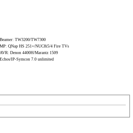
Beamer: TW3200/TW7300
MP: QNap HS 251+/NUC8i5/4 Fire TVs
AVR: Denon 4400H/Marantz 1509
Echos/IP-Symcon 7.0 unlimited