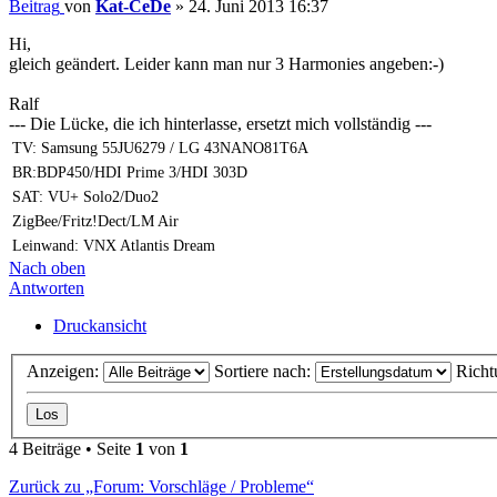
Beitrag
von
Kat-CeDe
»
24. Juni 2013 16:37
Hi,
gleich geändert. Leider kann man nur 3 Harmonies angeben:-)
Ralf
--- Die Lücke, die ich hinterlasse, ersetzt mich vollständig ---
TV: Samsung 55JU6279 / LG 43NANO81T6A
BR:BDP450/HDI Prime 3/HDI 303D
SAT: VU+ Solo2/Duo2
ZigBee/Fritz!Dect/LM Air
Leinwand: VNX Atlantis Dream
Nach oben
Antworten
Druckansicht
Anzeigen:
Sortiere nach:
Richt
4 Beiträge • Seite
1
von
1
Zurück zu „Forum: Vorschläge / Probleme“