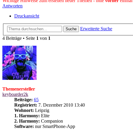
Wichtige Hinweise zum erstellen neuer Themen - bitte
vorher
einmal
Antworten
Druckansicht
Erweiterte Suche
Suche
4 Beiträge • Seite
1
von
1
Themenersteller
keyboarder2k
Beiträge:
65
Registriert:
7. Dezember 2010 13:40
Wohnort:
Leipzig
1. Harmony:
Elite
2. Harmony:
Companion
Software:
nur SmartPhone-App