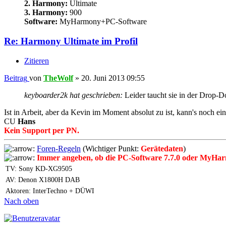
2. Harmony:
Ultimate
3. Harmony:
900
Software:
MyHarmony+PC-Software
Re: Harmony Ultimate im Profil
Zitieren
Beitrag
von
TheWolf
»
20. Juni 2013 09:55
keyboarder2k hat geschrieben:
Leider taucht sie in der Drop-D
Ist in Arbeit, aber da Kevin im Moment absolut zu ist, kann's noch ei
CU
Hans
Kein Support per PN.
Foren-Regeln
(Wichtiger Punkt:
Gerätedaten
)
Immer angeben, ob die PC-Software 7.7.0 oder MyHar
TV: Sony KD-XG9505
AV: Denon X1800H DAB
Aktoren: InterTechno + DÜWI
Nach oben