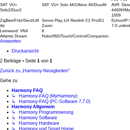
SAT: VU+
SAT: VU+ Solo 4K/Ultimo 4K/Duo4K
AVR: Den
Solo2/Duo2
4400H/Ma
1509
ZigBee/Fritz!Dect/LM
Sonos Play:1/4 Reolink C2 Pro/E1
Echos/IP
Air
Zoom
7.0 unlimi
Leinwand: VNX
8
Atlantis Dream
Hubs/950/Touch/Control/Companion
Antworten
Druckansicht
2 Beiträge • Seite
1
von
1
Zurück zu „Harmony-Neuigkeiten“
Gehe zu
Harmony FAQ
↳ Harmony-FAQ (MyHarmony)
↳ Harmony-FAQ (PC-Software 7.7.0)
Harmony Allgemein
↳ Harmony Programmierung
↳ Harmony Software
↳ Harmony Hardware
↳ Harmony und Smart Home