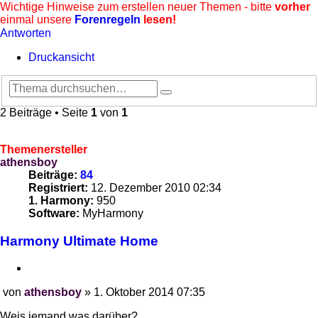
Wichtige Hinweise zum erstellen neuer Themen - bitte
vorher
einmal unsere
Forenregeln
lesen!
Antworten
Druckansicht
Suche
Erweiterte
Suche
2 Beiträge • Seite
1
von
1
Themenersteller
athensboy
Beiträge:
84
Registriert:
12. Dezember 2010 02:34
1. Harmony:
950
Software:
MyHarmony
Harmony Ultimate Home
Zitieren
von
athensboy
»
1. Oktober 2014 07:35
Beitrag
Weis jemand was darüber?