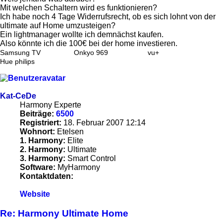
Mit welchen Schaltern wird es funktionieren?
Ich habe noch 4 Tage Widerrufsrecht, ob es sich lohnt von der
ultimate auf Home umzusteigen?
Ein lightmanager wollte ich demnächst kaufen.
Also könnte ich die 100€ bei der home investieren.
Samsung TV
Onkyo 969
vu+
Hue philips
Kat-CeDe
Harmony Experte
Beiträge:
6500
Registriert:
18. Februar 2007 12:14
Wohnort:
Etelsen
1. Harmony:
Elite
2. Harmony:
Ultimate
3. Harmony:
Smart Control
Software:
MyHarmony
Kontaktdaten:
Kontaktdaten
Website
von
Kat-
Re: Harmony Ultimate Home
CeDe