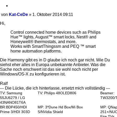
Zitieren
von
Kat-CeDe
»
1. Oktober 2014 09:11
Beitrag
Hi,
Control connected home devices such as Philips
Hue™ lights, August™ smart locks, Nest® and
Honeywell® thermostats, and more.
Works with SmartThingssm and PEQ ™ smart
home automation platforms.
Die Harmony gibt es in D glaube ich noch gar nicht. Wie Du
siehst eher alles in Europa unbekannte Anbieter. Was die
Sache noch erschwert ist das sie wohl noch nicht per
Windows/OS-X zu konfigurieren ist.
Ralf
--- Die Lücke, die ich hinterlasse, ersetzt mich vollständig ---
TV: Samsung
TV: Philips 48OLED806
Beamer:
55JU6279 / LG
TW3200/
43NANO81T6A
BR:BDP450/HDI
MP: 3*Dune Hd Box/Mi Box
MP: QNa
Prime 3/HDI 303D
S/NVidia Shield
251+/NUC
Fire TVs