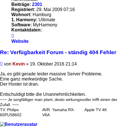
Beiträge:
2301
Registriert:
29. Mai 2009 07:16
Wohnort:
Hamburg
1. Harmony:
Ultimate
Software:
MyHarmony
Kontaktdaten:
Kontaktdaten
von
Website
Kevin
Re: Verfügbarkeit Forum - ständig 404 Fehler
Beitrag
von
Kevin
»
19. Oktober 2016 21:14
Ja, es gibt gerade leider massive Server Probleme.
Eine ganz merkwürdige Sache.
Der Hoster ist dran.
Entschuldigt bitte die Unannehmlichkeiten.
~~~ Je sorgfältiger man plant, desto wirkungsvoller trifft einen der
Zufall. ~~~
TV: Philips
AVR: Yamaha RX-
Apple TV 4K
65PUS8602
V6A