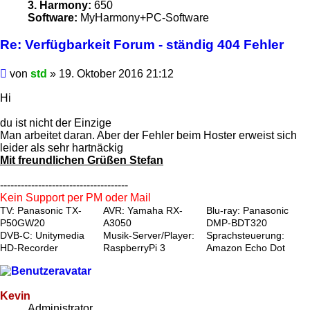
3. Harmony:
650
Software:
MyHarmony+PC-Software
Re: Verfügbarkeit Forum - ständig 404 Fehler
Beitrag
von
std
»
19. Oktober 2016 21:12
Hi
du ist nicht der Einzige
Man arbeitet daran. Aber der Fehler beim Hoster erweist sich
leider als sehr hartnäckig
Mit freundlichen Grüßen Stefan
-------------------------------------
Kein Support per PM oder Mail
TV: Panasonic TX-
AVR: Yamaha RX-
Blu-ray: Panasonic
P50GW20
A3050
DMP-BDT320
DVB-C: Unitymedia
Musik-Server/Player:
Sprachsteuerung:
HD-Recorder
RaspberryPi 3
Amazon Echo Dot
Kevin
Administrator