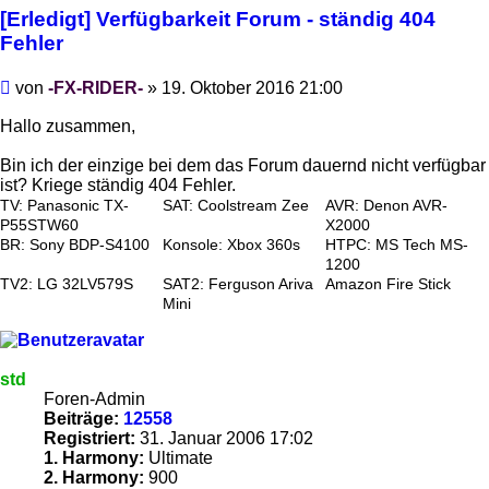
[Erledigt] Verfügbarkeit Forum - ständig 404
Fehler
Beitrag
von
-FX-RIDER-
»
19. Oktober 2016 21:00
Hallo zusammen,
Bin ich der einzige bei dem das Forum dauernd nicht verfügbar
ist? Kriege ständig 404 Fehler.
TV: Panasonic TX-
SAT: Coolstream Zee
AVR: Denon AVR-
P55STW60
X2000
BR: Sony BDP-S4100
Konsole: Xbox 360s
HTPC: MS Tech MS-
1200
TV2: LG 32LV579S
SAT2: Ferguson Ariva
Amazon Fire Stick
Mini
std
Foren-Admin
Beiträge:
12558
Registriert:
31. Januar 2006 17:02
1. Harmony:
Ultimate
2. Harmony:
900