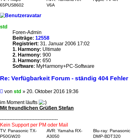
65PUS8602
V6A
std
Foren-Admin
Beiträge:
12558
Registriert:
31. Januar 2006 17:02
1. Harmony:
Ultimate
2. Harmony:
900
3. Harmony:
650
Software:
MyHarmony+PC-Software
Re: Verfügbarkeit Forum - ständig 404 Fehler
Beitrag
von
std
»
20. Oktober 2016 19:36
im Moment läufts
Mit freundlichen Grüßen Stefan
-------------------------------------
Kein Support per PM oder Mail
TV: Panasonic TX-
AVR: Yamaha RX-
Blu-ray: Panasonic
P50GW20
A3050
DMP-BDT320