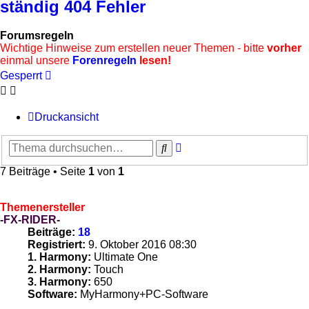
ständig 404 Fehler
Forumsregeln
Wichtige Hinweise zum erstellen neuer Themen - bitte
vorher
einmal unsere
Forenregeln
lesen!
Gesperrt
Druckansicht
Erweiterte
Suche
Suche
7 Beiträge • Seite
1
von
1
Themenersteller
-FX-RIDER-
Beiträge:
18
Registriert:
9. Oktober 2016 08:30
1. Harmony:
Ultimate One
2. Harmony:
Touch
3. Harmony:
650
Software:
MyHarmony+PC-Software