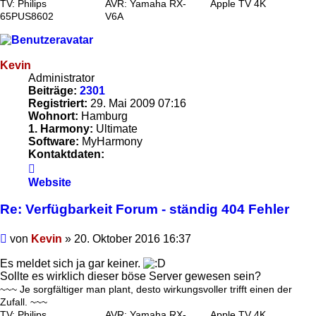
TV: Philips
AVR: Yamaha RX-
Apple TV 4K
65PUS8602
V6A
Kevin
Administrator
Beiträge:
2301
Registriert:
29. Mai 2009 07:16
Wohnort:
Hamburg
1. Harmony:
Ultimate
Software:
MyHarmony
Kontaktdaten:
Kontaktdaten
von
Website
Kevin
Re: Verfügbarkeit Forum - ständig 404 Fehler
Beitrag
von
Kevin
»
20. Oktober 2016 16:37
Es meldet sich ja gar keiner.
Sollte es wirklich dieser böse Server gewesen sein?
~~~ Je sorgfältiger man plant, desto wirkungsvoller trifft einen der
Zufall. ~~~
TV: Philips
AVR: Yamaha RX-
Apple TV 4K