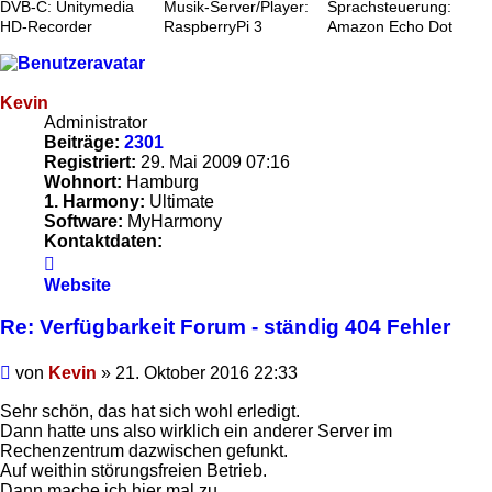
DVB-C: Unitymedia
Musik-Server/Player:
Sprachsteuerung:
HD-Recorder
RaspberryPi 3
Amazon Echo Dot
Kevin
Administrator
Beiträge:
2301
Registriert:
29. Mai 2009 07:16
Wohnort:
Hamburg
1. Harmony:
Ultimate
Software:
MyHarmony
Kontaktdaten:
Kontaktdaten
von
Website
Kevin
Re: Verfügbarkeit Forum - ständig 404 Fehler
Beitrag
von
Kevin
»
21. Oktober 2016 22:33
Sehr schön, das hat sich wohl erledigt.
Dann hatte uns also wirklich ein anderer Server im
Rechenzentrum dazwischen gefunkt.
Auf weithin störungsfreien Betrieb.
Dann mache ich hier mal zu.