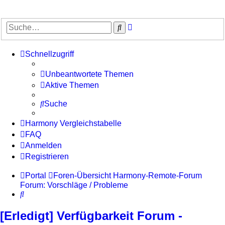
Erweiterte
Suche
Suche
Schnellzugriff
Unbeantwortete Themen
Aktive Themen
Suche
Harmony Vergleichstabelle
FAQ
Anmelden
Registrieren
Portal
Foren-Übersicht
Harmony-Remote-Forum
Forum: Vorschläge / Probleme
Suche
[Erledigt] Verfügbarkeit Forum -