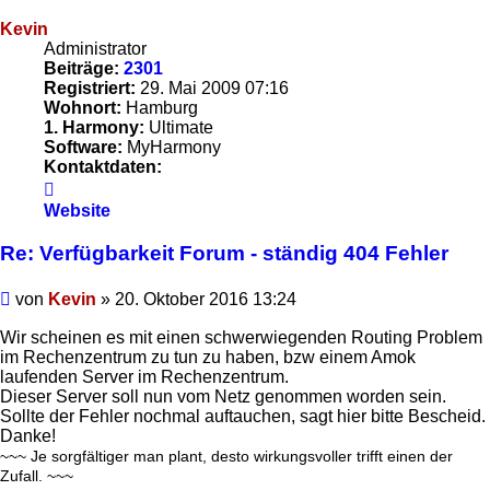
Kevin
Administrator
Beiträge:
2301
Registriert:
29. Mai 2009 07:16
Wohnort:
Hamburg
1. Harmony:
Ultimate
Software:
MyHarmony
Kontaktdaten:
Kontaktdaten
von
Website
Kevin
Re: Verfügbarkeit Forum - ständig 404 Fehler
Beitrag
von
Kevin
»
20. Oktober 2016 13:24
Wir scheinen es mit einen schwerwiegenden Routing Problem
im Rechenzentrum zu tun zu haben, bzw einem Amok
laufenden Server im Rechenzentrum.
Dieser Server soll nun vom Netz genommen worden sein.
Sollte der Fehler nochmal auftauchen, sagt hier bitte Bescheid.
Danke!
~~~ Je sorgfältiger man plant, desto wirkungsvoller trifft einen der
Zufall. ~~~