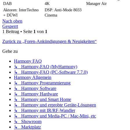
DAB
4K
Manager Air
Aktoren: InterTechno
DSP: Anti-Mode 8033
+ DÜWI
Cinema
Nach oben
Gesperrt
1 Beitrag • Seite
1
von
1
Zurück zu „Foren-Ankündigungen & Neuigkeiten“
Gehe zu
Harmony FAQ
↳ Harmony-FAQ (MyHarmony)
↳ Harmony-FAQ (PC-Software 7.7.0)
Harmony Allgemein
↳ Harmony Programmierung
↳ Harmony Software
↳ Harmony Hardware
↳ Harmony und Smart Home
↳ Harmony und erprobte Geräte-Lösungen
↳ Harmony mit IR/RF-Wandler
↳ Harmony und Media-PC / Mac-Mini, etc
↳ Showroom
↳ Marktplatz