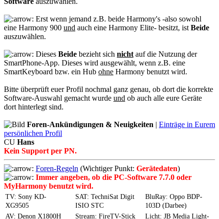
Software
auszuwählen.
Erst wenn jemand z.B. beide Harmony's -also sowohl
eine Harmony 900
und
auch eine Harmony Elite- besitzt, ist
Beide
auszuwählen.
Dieses
Beide
bezieht sich
nicht
auf die Nutzung der
SmartPhone-App. Dieses wird ausgewählt, wenn z.B. eine
SmartKeyboard bzw. ein Hub
ohne
Harmony benutzt wird.
Bitte überprüft euer Profil nochmal ganz genau, ob dort die korrekte
Software-Auswahl gemacht wurde
und
ob auch alle eure Geräte
dort hinterlegt sind.
Foren-Ankündigungen & Neuigkeiten
|
Einträge in Eurem
persönlichen Profil
CU
Hans
Kein Support per PN.
Foren-Regeln
(Wichtiger Punkt:
Gerätedaten
)
Immer angeben, ob die PC-Software 7.7.0 oder
MyHarmony benutzt wird.
TV: Sony KD-
SAT: TechniSat Digit
BluRay: Oppo BDP-
XG9505
ISIO STC
103D (Darbee)
AV: Denon X1800H
Stream: FireTV-Stick
Licht: JB Media Light-