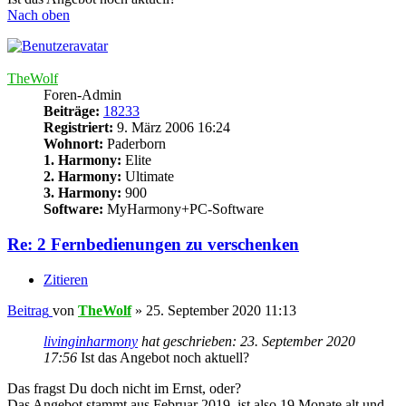
Nach oben
TheWolf
Foren-Admin
Beiträge:
18233
Registriert:
9. März 2006 16:24
Wohnort:
Paderborn
1. Harmony:
Elite
2. Harmony:
Ultimate
3. Harmony:
900
Software:
MyHarmony+PC-Software
Re: 2 Fernbedienungen zu verschenken
Zitieren
Beitrag
von
TheWolf
»
25. September 2020 11:13
livinginharmony
hat geschrieben:
23. September 2020
17:56
Ist das Angebot noch aktuell?
Das fragst Du doch nicht im Ernst, oder?
Das Angebot stammt aus Februar 2019, ist also 19 Monate alt und