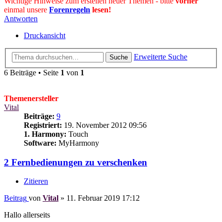
Wichtige Hinweise zum erstellen neuer Themen - bitte
vorher
einmal unsere
Forenregeln
lesen!
Antworten
Druckansicht
Erweiterte Suche
Suche
6 Beiträge • Seite
1
von
1
Themenersteller
Vital
Beiträge:
9
Registriert:
19. November 2012 09:56
1. Harmony:
Touch
Software:
MyHarmony
2 Fernbedienungen zu verschenken
Zitieren
Beitrag
von
Vital
»
11. Februar 2019 17:12
Hallo allerseits