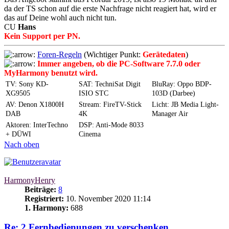
da der TS schon auf die erste Nachfrage nicht reagiert hat, wird er
das auf Deine wohl auch nicht tun.
CU
Hans
Kein Support per PN.
Foren-Regeln
(Wichtiger Punkt:
Gerätedaten
)
Immer angeben, ob die PC-Software 7.7.0 oder
MyHarmony benutzt wird.
TV: Sony KD-
SAT: TechniSat Digit
BluRay: Oppo BDP-
XG9505
ISIO STC
103D (Darbee)
AV: Denon X1800H
Stream: FireTV-Stick
Licht: JB Media Light-
DAB
4K
Manager Air
Aktoren: InterTechno
DSP: Anti-Mode 8033
+ DÜWI
Cinema
Nach oben
HarmonyHenry
Beiträge:
8
Registriert:
10. November 2020 11:14
1. Harmony:
688
Re: 2 Fernbedienungen zu verschenken