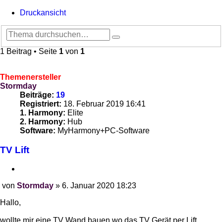
Druckansicht
Suche
Erweiterte
Suche
1 Beitrag • Seite
1
von
1
Themenersteller
Stormday
Beiträge:
19
Registriert:
18. Februar 2019 16:41
1. Harmony:
Elite
2. Harmony:
Hub
Software:
MyHarmony+PC-Software
TV Lift
Zitieren
von
Stormday
»
6. Januar 2020 18:23
Beitrag
Hallo,
wollte mir eine TV Wand bauen wo das TV Gerät per Lift