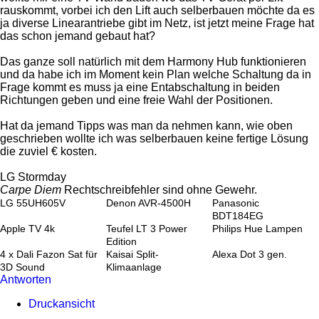
rauskommt, vorbei ich den Lift auch selberbauen möchte da es
ja diverse Linearantriebe gibt im Netz, ist jetzt meine Frage hat
das schon jemand gebaut hat?
Das ganze soll natürlich mit dem Harmony Hub funktionieren
und da habe ich im Moment kein Plan welche Schaltung da in
Frage kommt es muss ja eine Entabschaltung in beiden
Richtungen geben und eine freie Wahl der Positionen.
Hat da jemand Tipps was man da nehmen kann, wie oben
geschrieben wollte ich was selberbauen keine fertige Lösung
die zuviel € kosten.
LG Stormday
Carpe Diem
Rechtschreibfehler sind ohne Gewehr.
LG 55UH605V
Denon AVR-4500H
Panasonic
BDT184EG
Apple TV 4k
Teufel LT 3 Power
Philips Hue Lampen
Edition
4 x Dali Fazon Sat für
Kaisai Split-
Alexa Dot 3 gen.
3D Sound
Klimaanlage
Antworten
Druckansicht