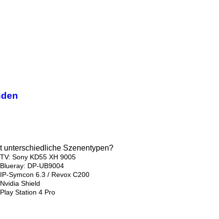
nden
bt unterschiedliche Szenentypen?
TV: Sony KD55 XH 9005
Blueray: DP-UB9004
IP-Symcon 6.3 / Revox C200
Nvidia Shield
Play Station 4 Pro