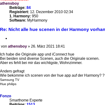
athensboy
Beiträge:
84
Registriert:
12. Dezember 2010 02:34
1. Harmony:
950
Software:
MyHarmony
Re: Nicht alle hue scenen in der Harmony vorha
Zitieren
von
athensboy
»
26. März 2021 18:41
Beitrag
Ich habe die Originale app und iConnect hue
Bei beiden sind diverse Scenen, auch die Originale scenen.
Aber es fehlt bei mir das wichtigste, Wohnzimmer.
Anders gefragt
Wie bekomme ich scenen von der hue app auf der Harmony? ?
Samsung TV
Hue philips
Fonzo
Smarthome Experte
Beiträge:
1513