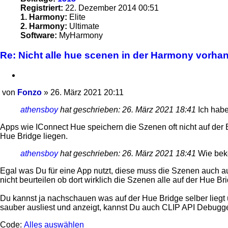
Registriert:
22. Dezember 2014 00:51
1. Harmony:
Elite
2. Harmony:
Ultimate
Software:
MyHarmony
Re: Nicht alle hue scenen in der Harmony vorha
Zitieren
von
Fonzo
»
26. März 2021 20:11
Beitrag
athensboy
hat geschrieben:
26. März 2021 18:41
Ich habe
Apps wie IConnect Hue speichern die Szenen oft nicht auf der
Hue Bridge liegen.
athensboy
hat geschrieben:
26. März 2021 18:41
Wie bek
Egal was Du für eine App nutzt, diese muss die Szenen auch au
nicht beurteilen ob dort wirklich die Szenen alle auf der Hue B
Du kannst ja nachschauen was auf der Hue Bridge selber liegt
sauber ausliest und anzeigt, kannst Du auch CLIP API Debugge
Code:
Alles auswählen