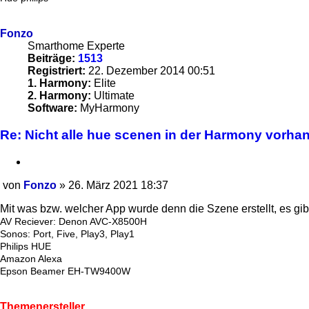
Fonzo
Smarthome Experte
Beiträge:
1513
Registriert:
22. Dezember 2014 00:51
1. Harmony:
Elite
2. Harmony:
Ultimate
Software:
MyHarmony
Re: Nicht alle hue scenen in der Harmony vorha
Zitieren
von
Fonzo
»
26. März 2021 18:37
Beitrag
Mit was bzw. welcher App wurde denn die Szene erstellt, es gi
AV Reciever: Denon AVC-X8500H
Sonos: Port, Five, Play3, Play1
Philips HUE
Amazon Alexa
Epson Beamer EH-TW9400W
Themenersteller