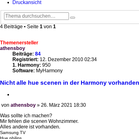
Druckansicht
Suche
Erweiterte
Suche
4 Beiträge • Seite
1
von
1
Themenersteller
athensboy
Beiträge:
84
Registriert:
12. Dezember 2010 02:34
1. Harmony:
950
Software:
MyHarmony
Nicht alle hue scenen in der Harmony vorhande
Zitieren
von
athensboy
»
26. März 2021 18:30
Beitrag
Was sollte ich machen?
Mir fehlen die scenen Wohnzimmer.
Alles andere ist vorhanden.
Samsung TV
Hue philips