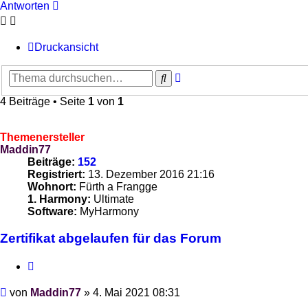
Antworten
Druckansicht
Erweiterte
Suche
Suche
4 Beiträge • Seite
1
von
1
Themenersteller
Maddin77
Beiträge:
152
Registriert:
13. Dezember 2016 21:16
Wohnort:
Fürth a Frangge
1. Harmony:
Ultimate
Software:
MyHarmony
Zertifikat abgelaufen für das Forum
Zitieren
Beitrag
von
Maddin77
»
4. Mai 2021 08:31