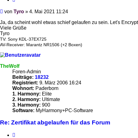
Beitrag
von
Tyro
»
4. Mai 2021 11:24
Ja, da scheint wohl etwas schief gelaufen zu sein. Let's Encrypt
Viele Grüße
Tyro
TV: Sony KDL-37EX725
AV-Receiver: Marantz NR1506 (+2 Boxen)
TheWolf
Foren-Admin
Beiträge:
18232
Registriert:
9. März 2006 16:24
Wohnort:
Paderborn
1. Harmony:
Elite
2. Harmony:
Ultimate
3. Harmony:
900
Software:
MyHarmony+PC-Software
Re: Zertifikat abgelaufen für das Forum
Zitieren