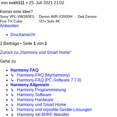
von
rush111
»
25. Juli 2021 21:02
Beitrag
Keiner eine Idee?
Sony VPL-VW260ES
Denon AVR-X3500H
Dali Zensor
Fire TV Cube
VU+ Solo 4K
Antworten
Druckansicht
2 Beiträge • Seite
1
von
1
Zurück zu „Harmony und Smart Home“
Gehe zu
Harmony FAQ
↳ Harmony-FAQ (MyHarmony)
↳ Harmony-FAQ (PC-Software 7.7.0)
Harmony Allgemein
↳ Harmony Programmierung
↳ Harmony Software
↳ Harmony Hardware
↳ Harmony und Smart Home
↳ Harmony und erprobte Geräte-Lösungen
↳ Harmony mit IR/RF-Wandler