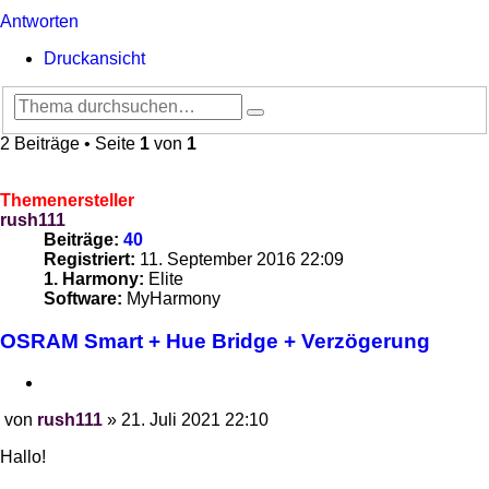
Antworten
Druckansicht
Suche
Erweiterte
Suche
2 Beiträge • Seite
1
von
1
Themenersteller
rush111
Beiträge:
40
Registriert:
11. September 2016 22:09
1. Harmony:
Elite
Software:
MyHarmony
OSRAM Smart + Hue Bridge + Verzögerung
Zitieren
von
rush111
»
21. Juli 2021 22:10
Beitrag
Hallo!