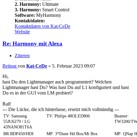
2. Harmony:
Ultimate
3. Harmony:
Smart Control
Software:
MyHarmony
Kontaktdaten:
Kontaktdaten von Kat-CeDe
Website
Re: Harmony mit Alexa
Zitieren
Beitrag
von
Kat-CeDe
»
5. Februar 2023 09:07
Hi,
hast Du den Lightmanager auch programmiert? Welchen
Lightmanager hast Du? Was hast Du auf L1 konfiguriert und hast
Du es in der GUI vom LM probiert?
Ralf
--- Die Lücke, die ich hinterlasse, ersetzt mich vollständig ---
TV: Samsung
TV: Philips 48OLED806
Beamer:
55JU6279 / LG
TW3200/TW
43NANO81T6A
BR:BDP450/HDI
MP: 3*Dune Hd Box/Mi Box
MP: QNap 