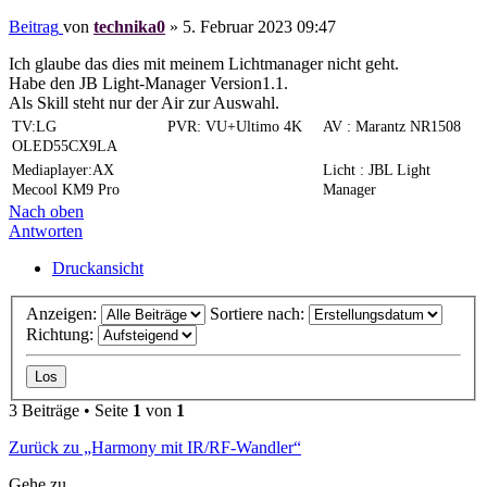
Beitrag
von
technika0
»
5. Februar 2023 09:47
Ich glaube das dies mit meinem Lichtmanager nicht geht.
Habe den JB Light-Manager Version1.1.
Als Skill steht nur der Air zur Auswahl.
TV:LG
PVR: VU+Ultimo 4K
AV : Marantz NR1508
OLED55CX9LA
Mediaplayer:AX
Licht : JBL Light
Mecool KM9 Pro
Manager
Nach oben
Antworten
Druckansicht
Anzeigen:
Sortiere nach:
Richtung:
3 Beiträge • Seite
1
von
1
Zurück zu „Harmony mit IR/RF-Wandler“
Gehe zu