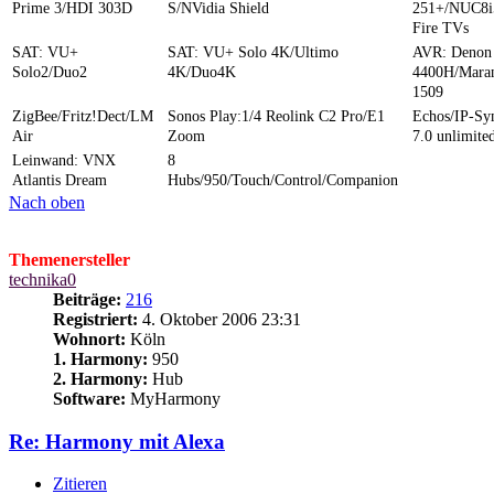
Prime 3/HDI 303D
S/NVidia Shield
251+/NUC8i
Fire TVs
SAT: VU+
SAT: VU+ Solo 4K/Ultimo
AVR: Denon
Solo2/Duo2
4K/Duo4K
4400H/Mara
1509
ZigBee/Fritz!Dect/LM
Sonos Play:1/4 Reolink C2 Pro/E1
Echos/IP-S
Air
Zoom
7.0 unlimite
Leinwand: VNX
8
Atlantis Dream
Hubs/950/Touch/Control/Companion
Nach oben
Themenersteller
technika0
Beiträge:
216
Registriert:
4. Oktober 2006 23:31
Wohnort:
Köln
1. Harmony:
950
2. Harmony:
Hub
Software:
MyHarmony
Re: Harmony mit Alexa
Zitieren