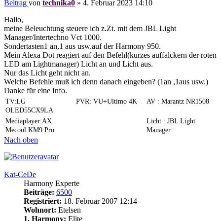
Beitrag
von
technika0
»
4. Februar 2023 14:10
Hallo,
meine Beleuchtung steuere ich z.Zt. mit dem JBL Light
Manager/Intertechno Vct 1000.
Sondertasten1 an,1 aus usw.auf der Harmony 950.
Mein Alexa Dot reagiert auf den Befehl(kurzes auffalckern der roten
LED am Lightmanager) Licht an und Licht aus.
Nur das Licht geht nicht an.
Welche Befehle muß ich denn danach eingeben? (1an ,1aus usw.)
Danke für eine Info.
TV:LG
PVR: VU+Ultimo 4K
AV : Marantz NR1508
OLED55CX9LA
Mediaplayer:AX
Licht : JBL Light
Mecool KM9 Pro
Manager
Nach oben
Kat-CeDe
Harmony Experte
Beiträge:
6500
Registriert:
18. Februar 2007 12:14
Wohnort:
Etelsen
1. Harmony:
Elite