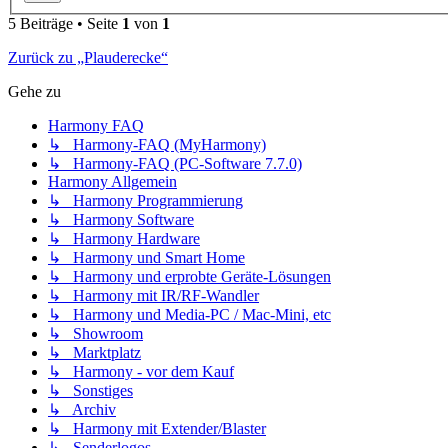
5 Beiträge • Seite
1
von
1
Zurück zu „Plauderecke“
Gehe zu
Harmony FAQ
↳ Harmony-FAQ (MyHarmony)
↳ Harmony-FAQ (PC-Software 7.7.0)
Harmony Allgemein
↳ Harmony Programmierung
↳ Harmony Software
↳ Harmony Hardware
↳ Harmony und Smart Home
↳ Harmony und erprobte Geräte-Lösungen
↳ Harmony mit IR/RF-Wandler
↳ Harmony und Media-PC / Mac-Mini, etc
↳ Showroom
↳ Marktplatz
↳ Harmony - vor dem Kauf
↳ Sonstiges
↳ Archiv
↳ Harmony mit Extender/Blaster
↳ Senderlogos