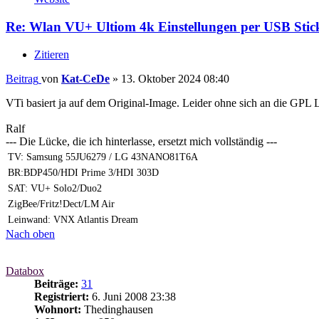
Re: Wlan VU+ Ultiom 4k Einstellungen per USB Stick
Zitieren
Beitrag
von
Kat-CeDe
»
13. Oktober 2024 08:40
VTi basiert ja auf dem Original-Image. Leider ohne sich an die GPL L
Ralf
--- Die Lücke, die ich hinterlasse, ersetzt mich vollständig ---
TV: Samsung 55JU6279 / LG 43NANO81T6A
BR:BDP450/HDI Prime 3/HDI 303D
SAT: VU+ Solo2/Duo2
ZigBee/Fritz!Dect/LM Air
Leinwand: VNX Atlantis Dream
Nach oben
Databox
Beiträge:
31
Registriert:
6. Juni 2008 23:38
Wohnort:
Thedinghausen