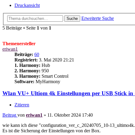
Druckansicht
Erweiterte Suche
Suche
5 Beiträge • Seite
1
von
1
Themenersteller
eriwan1
Beiträge:
60
Registriert:
3. Mai 2020 21:21
1. Harmony:
Hub
2. Harmony:
950
3. Harmony:
Smart Control
Software:
MyHarmony
Wlan VU+ Ultiom 4k Einstellungen per USB Stick in 
Zitieren
Beitrag
von
eriwan1
»
11. Oktober 2024 17:40
wie kann ich diese "configuration_ver_c_20240705_10-13_ultimo4k.t
Es ist die Sicherung der Einstellungen von der Box.