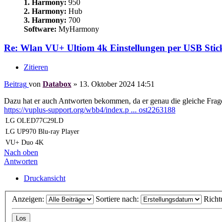
1. Harmony:
950
2. Harmony:
Hub
3. Harmony:
700
Software:
MyHarmony
Re: Wlan VU+ Ultiom 4k Einstellungen per USB Stick
Zitieren
Beitrag
von
Databox
»
13. Oktober 2024 14:51
Dazu hat er auch Antworten bekommen, da er genau die gleiche Frage 
https://vuplus-support.org/wbb4/index.p ... ost2263188
LG OLED77C29LD
LG UP970 Blu-ray Player
VU+ Duo 4K
Nach oben
Antworten
Druckansicht
Anzeigen:
Sortiere nach:
Richt