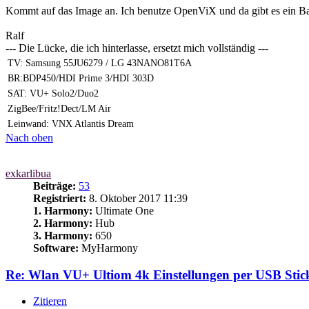
Kommt auf das Image an. Ich benutze OpenViX und da gibt es ein Bac
Ralf
--- Die Lücke, die ich hinterlasse, ersetzt mich vollständig ---
TV: Samsung 55JU6279 / LG 43NANO81T6A
BR:BDP450/HDI Prime 3/HDI 303D
SAT: VU+ Solo2/Duo2
ZigBee/Fritz!Dect/LM Air
Leinwand: VNX Atlantis Dream
Nach oben
exkarlibua
Beiträge:
53
Registriert:
8. Oktober 2017 11:39
1. Harmony:
Ultimate One
2. Harmony:
Hub
3. Harmony:
650
Software:
MyHarmony
Re: Wlan VU+ Ultiom 4k Einstellungen per USB Stick
Zitieren