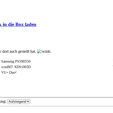
 in die Box laden
dort auch gestellt hat.
Samsung PS59D550
iconBIT XDS1003D
VU+ Duo²
ung: