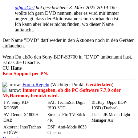
adjustGirl
hat geschrieben:
3. März 2025 20:14
Die
wollte ich gern DVD nennen, aber es wird mir immer
angezeigt, dass der Aktionsname schon vorhanden ist.
Ich kann aber leider nichts finden, wo dieser Name
auftaucht.
Der Name "DVD" darf weder in den Aktionen noch in den Geräten
auftauchen.
Wenn Du als9o den Sony BDP-S3700 in "DVD" umbenannt hast,
ist das die Ursache.
CU
Hans
Kein Support per PN.
Foren-Regeln
(Wichtiger Punkt:
Gerätedaten
)
Immer angeben, ob die PC-Software 7.7.0 oder
MyHarmony benutzt wird.
TV: Sony KD-
SAT: TechniSat Digit
BluRay: Oppo BDP-
XG9505
ISIO STC
103D (Darbee)
AV: Denon X1800H
Stream: FireTV-Stick
Licht: JB Media Light-
DAB
4K
Manager Air
Aktoren: InterTechno
DSP: Anti-Mode 8033
+ DÜWI
Cinema