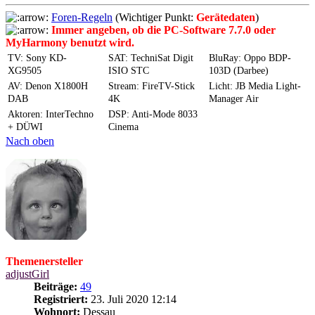
Foren-Regeln
(Wichtiger Punkt:
Gerätedaten
)
Immer angeben, ob die PC-Software 7.7.0 oder
MyHarmony benutzt wird.
TV: Sony KD-
SAT: TechniSat Digit
BluRay: Oppo BDP-
XG9505
ISIO STC
103D (Darbee)
AV: Denon X1800H
Stream: FireTV-Stick
Licht: JB Media Light-
DAB
4K
Manager Air
Aktoren: InterTechno
DSP: Anti-Mode 8033
+ DÜWI
Cinema
Nach oben
Themenersteller
adjustGirl
Beiträge:
49
Registriert:
23. Juli 2020 12:14
Wohnort:
Dessau