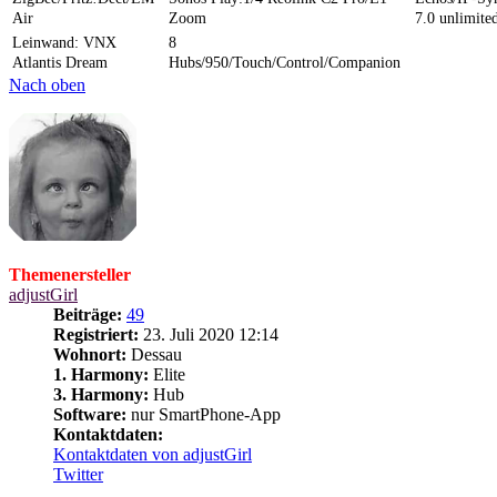
Air
Zoom
7.0 unlimite
Leinwand: VNX
8
Atlantis Dream
Hubs/950/Touch/Control/Companion
Nach oben
Themenersteller
adjustGirl
Beiträge:
49
Registriert:
23. Juli 2020 12:14
Wohnort:
Dessau
1. Harmony:
Elite
3. Harmony:
Hub
Software:
nur SmartPhone-App
Kontaktdaten:
Kontaktdaten von adjustGirl
Twitter