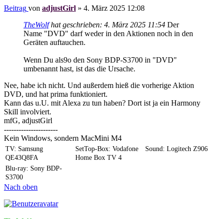
Beitrag
von
adjustGirl
»
4. März 2025 12:08
TheWolf
hat geschrieben:
4. März 2025 11:54
Der
Name "DVD" darf weder in den Aktionen noch in den
Geräten auftauchen.
Wenn Du als9o den Sony BDP-S3700 in "DVD"
umbenannt hast, ist das die Ursache.
Nee, habe ich nicht. Und außerdem hieß die vorherige Aktion
DVD, und hat prima funktioniert.
Kann das u.U. mit Alexa zu tun haben? Dort ist ja ein Harmony
Skill involviert.
mfG, adjustGirl
----------------------
Kein Windows, sondern MacMini M4
TV: Samsung
SetTop-Box: Vodafone
Sound: Logitech Z906
QE43Q8FA
Home Box TV 4
Blu-ray: Sony BDP-
S3700
Nach oben