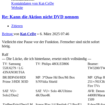
Kontaktdaten von Kat-CeDe
Website
Re: Kann die Aktion nicht DVD nennen
Zitieren
Beitrag
von
Kat-CeDe
»
6. März 2025 07:46
Vielleicht eine Pause vor der Funktion. Fernseher sind nicht sofort
hörig.
Ralf
--- Die Lücke, die ich hinterlasse, ersetzt mich vollständig ---
TV: Samsung
TV: Philips 48OLED806
Beamer:
55JU6279 / LG
TW3200/TW
43NANO81T6A
BR:BDP450/HDI
MP: 3*Dune Hd Box/Mi Box
MP: QNap 
Prime 3/HDI 303D
S/NVidia Shield
251+/NUC8i
Fire TVs
SAT: VU+
SAT: VU+ Solo 4K/Ultimo
AVR: Denon
Solo2/Duo2
4K/Duo4K
4400H/Mara
1509
ZigBee/Fritz!Dect/LM
Sonos Play:1/4 Reolink C2 Pro/E1
Echos/IP-S