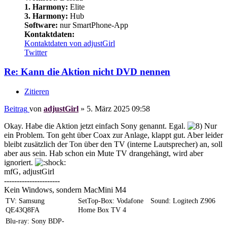
1. Harmony:
Elite
3. Harmony:
Hub
Software:
nur SmartPhone-App
Kontaktdaten:
Kontaktdaten von adjustGirl
Twitter
Re: Kann die Aktion nicht DVD nennen
Zitieren
Beitrag
von
adjustGirl
»
5. März 2025 09:58
Okay. Habe die Aktion jetzt einfach Sony genannt. Egal.
Nur
ein Problem. Ton geht über Coax zur Anlage, klappt gut. Aber leider
bleibt zusätzlich der Ton über den TV (interne Lautsprecher) an, soll
aber aus sein. Hab schon ein Mute TV drangehängt, wird aber
ignoriert.
mfG, adjustGirl
----------------------
Kein Windows, sondern MacMini M4
TV: Samsung
SetTop-Box: Vodafone
Sound: Logitech Z906
QE43Q8FA
Home Box TV 4
Blu-ray: Sony BDP-