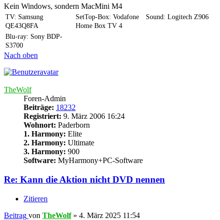
Kein Windows, sondern MacMini M4
TV: Samsung
SetTop-Box: Vodafone
Sound: Logitech Z906
QE43Q8FA
Home Box TV 4
Blu-ray: Sony BDP-
S3700
Nach oben
TheWolf
Foren-Admin
Beiträge:
18232
Registriert:
9. März 2006 16:24
Wohnort:
Paderborn
1. Harmony:
Elite
2. Harmony:
Ultimate
3. Harmony:
900
Software:
MyHarmony+PC-Software
Re: Kann die Aktion nicht DVD nennen
Zitieren
Beitrag
von
TheWolf
»
4. März 2025 11:54