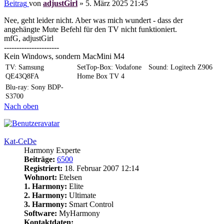
Beitrag
von
adjustGirl
»
5. März 2025 21:45
Nee, geht leider nicht. Aber was mich wundert - dass der
angehängte Mute Befehl für den TV nicht funktioniert.
mfG, adjustGirl
----------------------
Kein Windows, sondern MacMini M4
TV: Samsung
SetTop-Box: Vodafone
Sound: Logitech Z906
QE43Q8FA
Home Box TV 4
Blu-ray: Sony BDP-
S3700
Nach oben
Kat-CeDe
Harmony Experte
Beiträge:
6500
Registriert:
18. Februar 2007 12:14
Wohnort:
Etelsen
1. Harmony:
Elite
2. Harmony:
Ultimate
3. Harmony:
Smart Control
Software:
MyHarmony
Kontaktdaten: