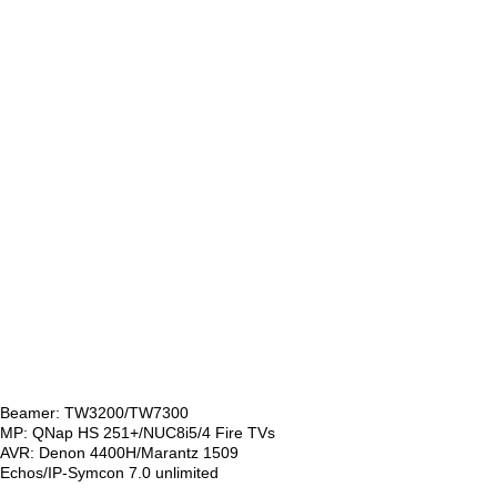
Beamer: TW3200/TW7300
MP: QNap HS 251+/NUC8i5/4 Fire TVs
AVR: Denon 4400H/Marantz 1509
Echos/IP-Symcon 7.0 unlimited