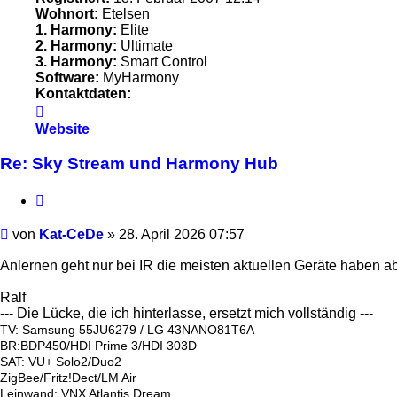
Wohnort:
Etelsen
1. Harmony:
Elite
2. Harmony:
Ultimate
3. Harmony:
Smart Control
Software:
MyHarmony
Kontaktdaten:
Kontaktdaten
von
Website
Kat-
CeDe
Re: Sky Stream und Harmony Hub
Zitieren
Beitrag
von
Kat-CeDe
»
28. April 2026 07:57
Anlernen geht nur bei IR die meisten aktuellen Geräte haben a
Ralf
--- Die Lücke, die ich hinterlasse, ersetzt mich vollständig ---
TV: Samsung 55JU6279 / LG 43NANO81T6A
BR:BDP450/HDI Prime 3/HDI 303D
SAT: VU+ Solo2/Duo2
ZigBee/Fritz!Dect/LM Air
Leinwand: VNX Atlantis Dream