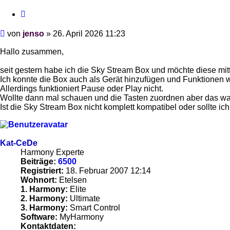
Zitieren
Beitrag
von
jenso
»
26. April 2026 11:23
Hallo zusammen,
seit gestern habe ich die Sky Stream Box und möchte diese mi
Ich konnte die Box auch als Gerät hinzufügen und Funktionen w
Allerdings funktioniert Pause oder Play nicht.
Wollte dann mal schauen und die Tasten zuordnen aber das war 
Ist die Sky Stream Box nicht komplett kompatibel oder sollte 
Kat-CeDe
Harmony Experte
Beiträge:
6500
Registriert:
18. Februar 2007 12:14
Wohnort:
Etelsen
1. Harmony:
Elite
2. Harmony:
Ultimate
3. Harmony:
Smart Control
Software:
MyHarmony
Kontaktdaten: