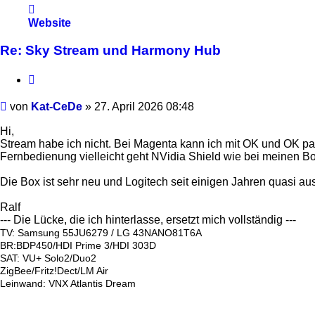
Kontaktdaten
von
Website
Kat-
CeDe
Re: Sky Stream und Harmony Hub
Zitieren
Beitrag
von
Kat-CeDe
»
27. April 2026 08:48
Hi,
Stream habe ich nicht. Bei Magenta kann ich mit OK und OK paus
Fernbedienung vielleicht geht NVidia Shield wie bei meinen B
Die Box ist sehr neu und Logitech seit einigen Jahren quasi au
Ralf
--- Die Lücke, die ich hinterlasse, ersetzt mich vollständig ---
TV: Samsung 55JU6279 / LG 43NANO81T6A
BR:BDP450/HDI Prime 3/HDI 303D
SAT: VU+ Solo2/Duo2
ZigBee/Fritz!Dect/LM Air
Leinwand: VNX Atlantis Dream