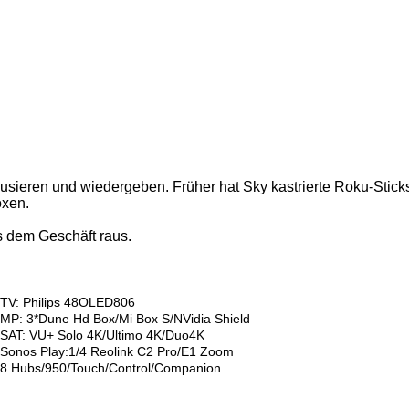
ieren und wiedergeben. Früher hat Sky kastrierte Roku-Sticks f
oxen.
s dem Geschäft raus.
TV: Philips 48OLED806
MP: 3*Dune Hd Box/Mi Box S/NVidia Shield
SAT: VU+ Solo 4K/Ultimo 4K/Duo4K
Sonos Play:1/4 Reolink C2 Pro/E1 Zoom
8 Hubs/950/Touch/Control/Companion