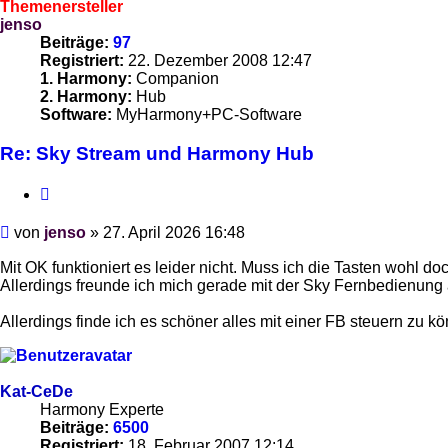
Themenersteller
jenso
Beiträge:
97
Registriert:
22. Dezember 2008 12:47
1. Harmony:
Companion
2. Harmony:
Hub
Software:
MyHarmony+PC-Software
Re: Sky Stream und Harmony Hub
Zitieren
Beitrag
von
jenso
»
27. April 2026 16:48
Mit OK funktioniert es leider nicht. Muss ich die Tasten wohl do
Allerdings freunde ich mich gerade mit der Sky Fernbedienung
Allerdings finde ich es schöner alles mit einer FB steuern zu k
Kat-CeDe
Harmony Experte
Beiträge:
6500
Registriert:
18. Februar 2007 12:14