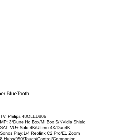
ber BlueTooth.
TV: Philips 48OLED806
MP: 3*Dune Hd Box/Mi Box S/NVidia Shield
SAT: VU+ Solo 4K/Ultimo 4K/Duo4K
Sonos Play:1/4 Reolink C2 Pro/E1 Zoom
8 Hubs/950/Touch/Control/Companion