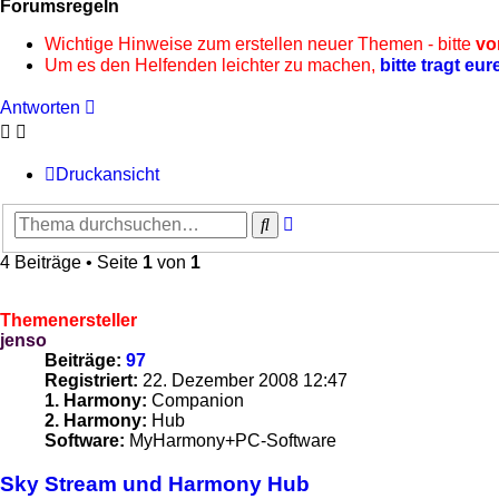
Forumsregeln
Wichtige Hinweise zum erstellen neuer Themen - bitte
vo
Um es den Helfenden leichter zu machen,
bitte tragt eur
Antworten
Druckansicht
Erweiterte
Suche
Suche
4 Beiträge • Seite
1
von
1
Themenersteller
jenso
Beiträge:
97
Registriert:
22. Dezember 2008 12:47
1. Harmony:
Companion
2. Harmony:
Hub
Software:
MyHarmony+PC-Software
Sky Stream und Harmony Hub