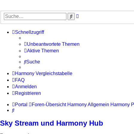
Erweiterte
Suche
Suche
Schnellzugriff
Unbeantwortete Themen
Aktive Themen
Suche
Harmony Vergleichstabelle
FAQ
Anmelden
Registrieren
Portal
Foren-Übersicht
Harmony Allgemein
Harmony P
Suche
Sky Stream und Harmony Hub