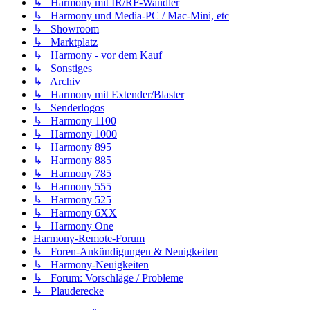
↳ Harmony mit IR/RF-Wandler
↳ Harmony und Media-PC / Mac-Mini, etc
↳ Showroom
↳ Marktplatz
↳ Harmony - vor dem Kauf
↳ Sonstiges
↳ Archiv
↳ Harmony mit Extender/Blaster
↳ Senderlogos
↳ Harmony 1100
↳ Harmony 1000
↳ Harmony 895
↳ Harmony 885
↳ Harmony 785
↳ Harmony 555
↳ Harmony 525
↳ Harmony 6XX
↳ Harmony One
Harmony-Remote-Forum
↳ Foren-Ankündigungen & Neuigkeiten
↳ Harmony-Neuigkeiten
↳ Forum: Vorschläge / Probleme
↳ Plauderecke