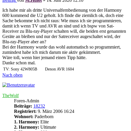
Beitrag
von
M.Hulot
»
14. Juni 2026 12:10
Ich habe mir als dritte Universalfernbedienung von der Harmony
600 kommend die U2 geholt. Ich finde die ziemlich ok, doch eine
Sache bekomme ich nicht raus: Wie muss ich sie programmieren,
damit ich wenn TV und AVR an sind und ich bspw von Sat-
Receiver zu Blu-ray-Player schalten will, die beiden erst genannten
Geräte an bleiben und nur der Satreceiver augeschaltet wird, der
Blu-ray-Player aber an?
Bei der Harmony wurde das wohl automatisch so programmiert,
zumindest habe ich mich darum nie aktiv gekümmert.
Wäre toll, wenn hier jemand einen Tipp hätte.
Danke schon mal.
TV: Sony 42W805B
Denon AVR 1604
Nach oben
TheWolf
Foren-Admin
Beiträge:
18232
Registriert:
9. März 2006 16:24
Wohnort:
Paderborn
1. Harmony:
Elite
2. Harmony:
Ultimate