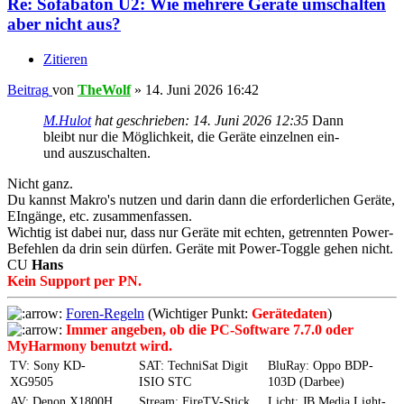
Re: Sofabaton U2: Wie mehrere Geräte umschalten
aber nicht aus?
Zitieren
Beitrag
von
TheWolf
»
14. Juni 2026 16:42
M.Hulot
hat geschrieben:
14. Juni 2026 12:35
Dann
bleibt nur die Möglichkeit, die Geräte einzelnen ein-
und auszuschalten.
Nicht ganz.
Du kannst Makro's nutzen und darin dann die erforderlichen Geräte,
EIngänge, etc. zusammenfassen.
Wichtig ist dabei nur, dass nur Geräte mit echten, getrennten Power-
Befehlen da drin sein dürfen. Geräte mit Power-Toggle gehen nicht.
CU
Hans
Kein Support per PN.
Foren-Regeln
(Wichtiger Punkt:
Gerätedaten
)
Immer angeben, ob die PC-Software 7.7.0 oder
MyHarmony benutzt wird.
TV: Sony KD-
SAT: TechniSat Digit
BluRay: Oppo BDP-
XG9505
ISIO STC
103D (Darbee)
AV: Denon X1800H
Stream: FireTV-Stick
Licht: JB Media Light-