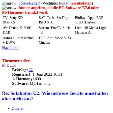
Foren-Regeln
(Wichtiger Punkt:
Gerätedaten
)
Immer angeben, ob die PC-Software 7.7.0 oder
MyHarmony benutzt wird.
TV: Sony KD-
SAT: TechniSat Digit
BluRay: Oppo BDP-
XG9505
ISIO STC
103D (Darbee)
AV: Denon X1800H
Stream: FireTV-Stick
Licht: JB Media Light-
DAB
4K
Manager Air
Aktoren: InterTechno
DSP: Anti-Mode 8033
+ DÜWI
Cinema
Nach oben
Themenersteller
M.Hulot
Beiträge:
12
Registriert:
1. Juni 2022 16:31
1. Harmony:
600
Software:
MyHarmony
Re: Sofabaton U2: Wie mehrere Geräte umschalten
aber nicht aus?
Zitieren