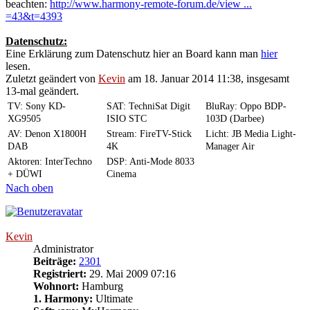
beachten:
http://www.harmony-remote-forum.de/view ...
=43&t=4393
Datenschutz:
Eine Erklärung zum Datenschutz hier an Board kann man
hier
lesen.
Zuletzt geändert von
Kevin
am 18. Januar 2014 11:38, insgesamt
13-mal geändert.
TV: Sony KD-
SAT: TechniSat Digit
BluRay: Oppo BDP-
XG9505
ISIO STC
103D (Darbee)
AV: Denon X1800H
Stream: FireTV-Stick
Licht: JB Media Light-
DAB
4K
Manager Air
Aktoren: InterTechno
DSP: Anti-Mode 8033
+ DÜWI
Cinema
Nach oben
Kevin
Administrator
Beiträge:
2301
Registriert:
29. Mai 2009 07:16
Wohnort:
Hamburg
1. Harmony:
Ultimate