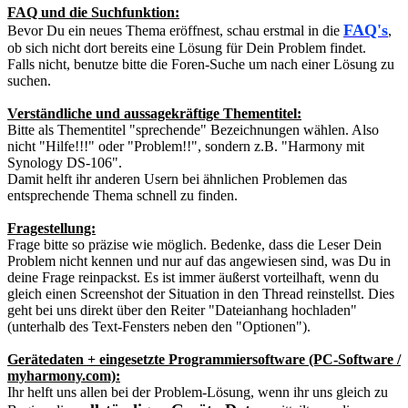
FAQ und die Suchfunktion:
FAQ's
Bevor Du ein neues Thema eröffnest, schau erstmal in die
,
ob sich nicht dort bereits eine Lösung für Dein Problem findet.
Falls nicht, benutze bitte die Foren-Suche um nach einer Lösung zu
suchen.
Verständliche und aussagekräftige Thementitel:
Bitte als Thementitel "sprechende" Bezeichnungen wählen. Also
nicht "Hilfe!!!" oder "Problem!!", sondern z.B. "Harmony mit
Synology DS-106".
Damit helft ihr anderen Usern bei ähnlichen Problemen das
entsprechende Thema schnell zu finden.
Fragestellung:
Frage bitte so präzise wie möglich. Bedenke, dass die Leser Dein
Problem nicht kennen und nur auf das angewiesen sind, was Du in
deine Frage reinpackst. Es ist immer äußerst vorteilhaft, wenn du
gleich einen Screenshot der Situation in den Thread reinstellst. Dies
geht bei uns direkt über den Reiter "Dateianhang hochladen"
(unterhalb des Text-Fensters neben den "Optionen").
Gerätedaten + eingesetzte Programmiersoftware (PC-Software /
myharmony.com):
Ihr helft uns allen bei der Problem-Lösung, wenn ihr uns gleich zu