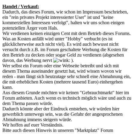
Handel / Verkauf:
Dadurch, das dieses Forum, wie schon im Impressum beschrieben,
ein "rein privates Projekt interessierter User" ist und "keine
kommerziellen Interessen verfolgt", halten wir uns schon einigen
potenziellen Ärger vom Hals.
Wir verdienen keinen einzigen Cent mit dem Betrieb dieses Forums.
Was an Kosten anfällt wird unter "Hobby" verbucht (es ist
glücklicherweise auch nicht viel). Es wird auch bewusst nicht
versucht durch z.B. im Forum geschaltete Werbung die Kosten für
den Betrieb zu decken oder sogar Geld zu verdienen (abgesehen
davon, das Werbung nervt
).
Wer selbst ein Forum oder eine Webseite betreibt und sich mit
diesem Thema auseinander gesetzt hat, wird wissen wovon wir
reden - man fängt sich heutzutage sehr schnell eine Abmahnung ein,
die mit erheblichen Kosten (mehrere tausend Euro) einhergehen
kann.
Aus diesem Grunde möchten wir keinen "Gebrauchtmarkt" hier im
Forum anbieten. Auch wenn es technisch möglich wäre und auch zu
dem Thema passen würde.
Dadurch könnte aber der Eindruck entstehen, wir würden hier
gewerblich unterwegs sein, was die Gefahr der angesprochenen
Abmahnung immens steigern würde.
Wir hoffen auf euer Verständnis.
Bitte auch diesen Hinweis in unserem "Marktplatz" Forum