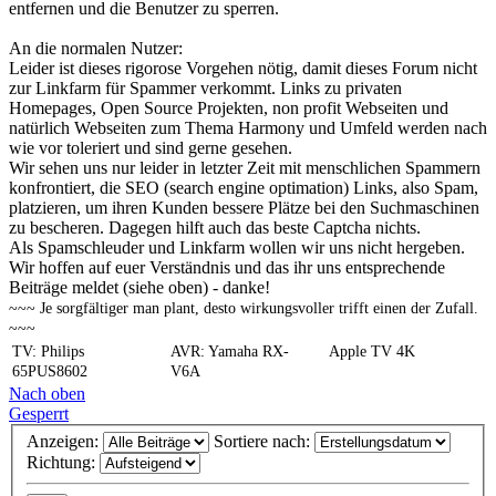
entfernen und die Benutzer zu sperren.
An die normalen Nutzer:
Leider ist dieses rigorose Vorgehen nötig, damit dieses Forum nicht
zur Linkfarm für Spammer verkommt. Links zu privaten
Homepages, Open Source Projekten, non profit Webseiten und
natürlich Webseiten zum Thema Harmony und Umfeld werden nach
wie vor toleriert und sind gerne gesehen.
Wir sehen uns nur leider in letzter Zeit mit menschlichen Spammern
konfrontiert, die SEO (search engine optimation) Links, also Spam,
platzieren, um ihren Kunden bessere Plätze bei den Suchmaschinen
zu bescheren. Dagegen hilft auch das beste Captcha nichts.
Als Spamschleuder und Linkfarm wollen wir uns nicht hergeben.
Wir hoffen auf euer Verständnis und das ihr uns entsprechende
Beiträge meldet (siehe oben) - danke!
~~~ Je sorgfältiger man plant, desto wirkungsvoller trifft einen der Zufall.
~~~
TV: Philips
AVR: Yamaha RX-
Apple TV 4K
65PUS8602
V6A
Nach oben
Gesperrt
Anzeigen:
Sortiere nach:
Richtung: