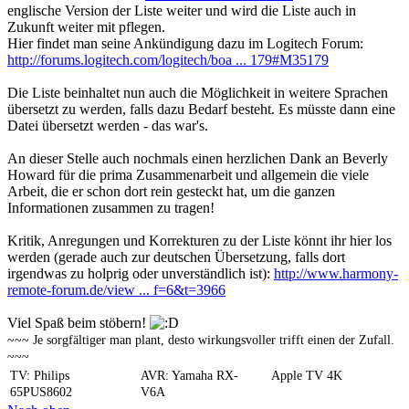
englische Version der Liste weiter und wird die Liste auch in
Zukunft weiter mit pflegen.
Hier findet man seine Ankündigung dazu im Logitech Forum:
http://forums.logitech.com/logitech/boa ... 179#M35179
Die Liste beinhaltet nun auch die Möglichkeit in weitere Sprachen
übersetzt zu werden, falls dazu Bedarf besteht. Es müsste dann eine
Datei übersetzt werden - das war's.
An dieser Stelle auch nochmals einen herzlichen Dank an Beverly
Howard für die prima Zusammenarbeit und allgemein die viele
Arbeit, die er schon dort rein gesteckt hat, um die ganzen
Informationen zusammen zu tragen!
Kritik, Anregungen und Korrekturen zu der Liste könnt ihr hier los
werden (gerade auch zur deutschen Übersetzung, falls dort
irgendwas zu holprig oder unverständlich ist):
http://www.harmony-
remote-forum.de/view ... f=6&t=3966
Viel Spaß beim stöbern!
~~~ Je sorgfältiger man plant, desto wirkungsvoller trifft einen der Zufall.
~~~
TV: Philips
AVR: Yamaha RX-
Apple TV 4K
65PUS8602
V6A