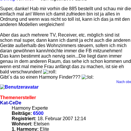
Super, danke! Hab mir vorhin die 885 bestellt und schau mir die
einfach mal an! Wenn ich damit zufrieden bin ist ja alles in
Ordnung und wenn was nicht so toll ist, kann ich das ja mit den
anderen Modellen vergleichen!
Aber das auch mehrere TV, Receiver, etc. möglich sind ist
schon mal super, dann kann ich damit ja echt auch die anderen
Geräte außerhalb des Wohnzimmers steuern, sofern ich mich
daran gewöhnen kann/möchte immer die FB mitzunehmen!
Das kann bestimmt auch nervig sein...Die liegt dann immer
genau in dem anderen Raum, das sehe ich schon kommen und
wenn erst mal meine Frau anfängt das zu machen, ist sie eh
bald verschwunden!
Gibt´s da so einen Harmony Finder???
Nach ob
Themenersteller
Kat-CeDe
Harmony Experte
Beiträge:
6500
Registriert:
18. Februar 2007 12:14
Wohnort:
Etelsen
1. Harmony:
Elite