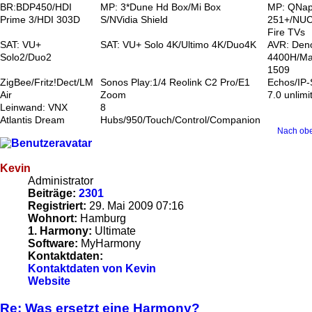
BR:BDP450/HDI
MP: 3*Dune Hd Box/Mi Box
MP: QNa
Prime 3/HDI 303D
S/NVidia Shield
251+/NUC
Fire TVs
SAT: VU+
SAT: VU+ Solo 4K/Ultimo 4K/Duo4K
AVR: Den
Solo2/Duo2
4400H/Ma
1509
ZigBee/Fritz!Dect/LM
Sonos Play:1/4 Reolink C2 Pro/E1
Echos/IP
Air
Zoom
7.0 unlimi
Leinwand: VNX
8
Atlantis Dream
Hubs/950/Touch/Control/Companion
Nach ob
Kevin
Administrator
Beiträge:
2301
Registriert:
29. Mai 2009 07:16
Wohnort:
Hamburg
1. Harmony:
Ultimate
Software:
MyHarmony
Kontaktdaten:
Kontaktdaten von Kevin
Website
Re: Was ersetzt eine Harmony?