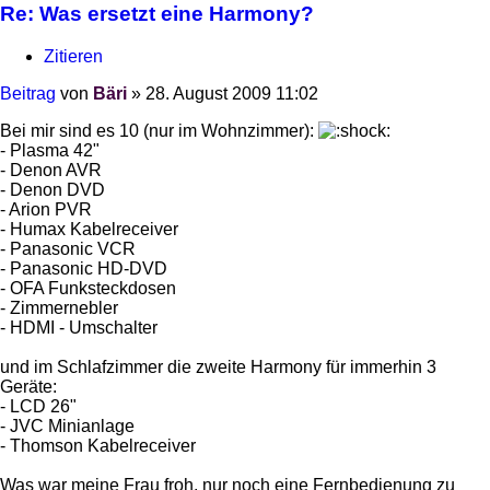
Re: Was ersetzt eine Harmony?
Zitieren
Beitrag
von
Bäri
»
28. August 2009 11:02
Bei mir sind es 10 (nur im Wohnzimmer):
- Plasma 42"
- Denon AVR
- Denon DVD
- Arion PVR
- Humax Kabelreceiver
- Panasonic VCR
- Panasonic HD-DVD
- OFA Funksteckdosen
- Zimmernebler
- HDMI - Umschalter
und im Schlafzimmer die zweite Harmony für immerhin 3
Geräte:
- LCD 26"
- JVC Minianlage
- Thomson Kabelreceiver
Was war meine Frau froh, nur noch eine Fernbedienung zu