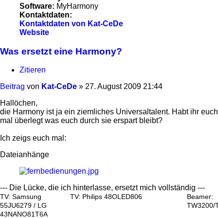
Software:
MyHarmony
Kontaktdaten:
Kontaktdaten von Kat-CeDe
Website
Was ersetzt eine Harmony?
Zitieren
Beitrag
von
Kat-CeDe
»
27. August 2009 21:44
Hallöchen,
die Harmony ist ja ein ziemliches Universaltalent. Habt ihr euch
mal überlegt was euch durch sie erspart bleibt?
Ich zeigs euch mal:
Dateianhänge
--- Die Lücke, die ich hinterlasse, ersetzt mich vollständig ---
TV: Samsung
TV: Philips 48OLED806
Beamer:
55JU6279 / LG
TW3200/
43NANO81T6A