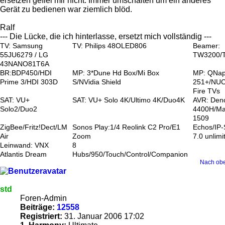
ersetzen gefiel mir nicht. Immer umschalten um ein anderes
Gerät zu bedienen war ziemlich blöd.
Ralf
--- Die Lücke, die ich hinterlasse, ersetzt mich vollständig ---
TV: Samsung
TV: Philips 48OLED806
Beamer:
55JU6279 / LG
TW3200/
43NANO81T6A
BR:BDP450/HDI
MP: 3*Dune Hd Box/Mi Box
MP: QNa
Prime 3/HDI 303D
S/NVidia Shield
251+/NUC
Fire TVs
SAT: VU+
SAT: VU+ Solo 4K/Ultimo 4K/Duo4K
AVR: Den
Solo2/Duo2
4400H/Ma
1509
ZigBee/Fritz!Dect/LM
Sonos Play:1/4 Reolink C2 Pro/E1
Echos/IP
Air
Zoom
7.0 unlimi
Leinwand: VNX
8
Atlantis Dream
Hubs/950/Touch/Control/Companion
Nach ob
std
Foren-Admin
Beiträge:
12558
Registriert:
31. Januar 2006 17:02