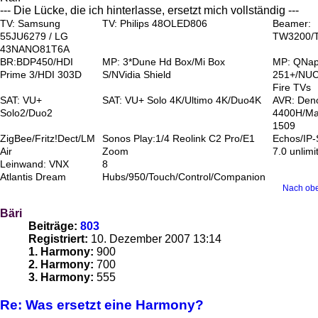
--- Die Lücke, die ich hinterlasse, ersetzt mich vollständig ---
TV: Samsung
TV: Philips 48OLED806
Beamer:
55JU6279 / LG
TW3200/
43NANO81T6A
BR:BDP450/HDI
MP: 3*Dune Hd Box/Mi Box
MP: QNa
Prime 3/HDI 303D
S/NVidia Shield
251+/NUC
Fire TVs
SAT: VU+
SAT: VU+ Solo 4K/Ultimo 4K/Duo4K
AVR: Den
Solo2/Duo2
4400H/Ma
1509
ZigBee/Fritz!Dect/LM
Sonos Play:1/4 Reolink C2 Pro/E1
Echos/IP
Air
Zoom
7.0 unlimi
Leinwand: VNX
8
Atlantis Dream
Hubs/950/Touch/Control/Companion
Nach ob
Bäri
Beiträge:
803
Registriert:
10. Dezember 2007 13:14
1. Harmony:
900
2. Harmony:
700
3. Harmony:
555
Re: Was ersetzt eine Harmony?