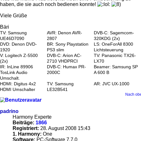
haben, die sie auch noch bedienen konnte!
Viele Grüße
Bäri
TV: Samsung
AVR: Denon AVR-
DVB-C: Sagemcom-
UE46D7090
2807
320KDG (2x)
DVD: Denon DVD-
BR: Sony Playstation
LS: OneForAll 8300
1920
PS3 slim
Lichtsteuerung
V: Logitech Z-5500
DVB-C: Arion AC-
TV: Panasonic TX26-
(2x)
2710 VHDPRCI
LX70
IR: InLine 89906
DVB-C: Humax PR-
Beamer: Samsung SP
TosLink Audio
2000C
A 600 B
Umschalt.
HDMI: Digitus 4x2
TV: Samsung
AR: JVC UX-1000
HDMI Umschalter
LE32B541
Nach ob
padrino
Harmony Experte
Beiträge:
1866
Registriert:
28. August 2008 15:43
1. Harmony:
One
Software:
PC-Software 7.7.0