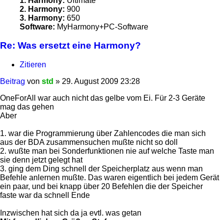
1. Harmony:
Ultimate
2. Harmony:
900
3. Harmony:
650
Software:
MyHarmony+PC-Software
Re: Was ersetzt eine Harmony?
Zitieren
Beitrag
von
std
»
29. August 2009 23:28
OneForAll war auch nicht das gelbe vom Ei. Für 2-3 Geräte
mag das gehen
Aber
1. war die Programmierung über Zahlencodes die man sich
aus der BDA zusammensuchen mußte nicht so doll
2. wußte man bei Sonderfunktionen nie auf welche Taste man
sie denn jetzt gelegt hat
3. ging dem Ding schnell der Speicherplatz aus wenn man
Befehle anlernen mußte. Das waren eigentlich bei jedem Gerät
ein paar, und bei knapp über 20 Befehlen die der Speicher
faste war da schnell Ende
Inzwischen hat sich da ja evtl. was getan