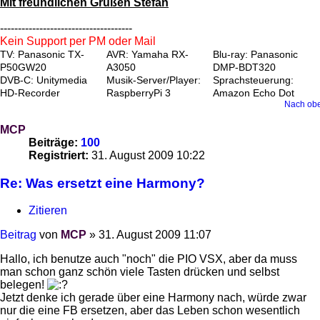
Mit freundlichen Grüßen Stefan
-------------------------------------
Kein Support per PM oder Mail
TV: Panasonic TX-
AVR: Yamaha RX-
Blu-ray: Panasonic
P50GW20
A3050
DMP-BDT320
DVB-C: Unitymedia
Musik-Server/Player:
Sprachsteuerung:
HD-Recorder
RaspberryPi 3
Amazon Echo Dot
Nach ob
MCP
Beiträge:
100
Registriert:
31. August 2009 10:22
Re: Was ersetzt eine Harmony?
Zitieren
Beitrag
von
MCP
»
31. August 2009 11:07
Hallo, ich benutze auch "noch" die PIO VSX, aber da muss
man schon ganz schön viele Tasten drücken und selbst
belegen!
Jetzt denke ich gerade über eine Harmony nach, würde zwar
nur die eine FB ersetzen, aber das Leben schon wesentlich