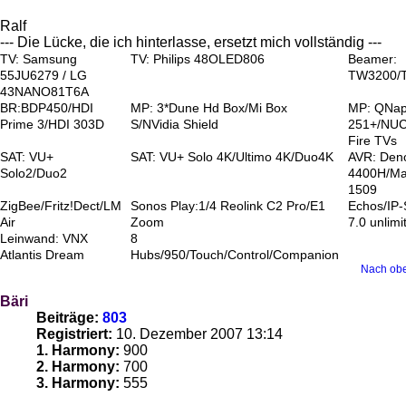
Ralf
--- Die Lücke, die ich hinterlasse, ersetzt mich vollständig ---
TV: Samsung
TV: Philips 48OLED806
Beamer:
55JU6279 / LG
TW3200/
43NANO81T6A
BR:BDP450/HDI
MP: 3*Dune Hd Box/Mi Box
MP: QNa
Prime 3/HDI 303D
S/NVidia Shield
251+/NUC
Fire TVs
SAT: VU+
SAT: VU+ Solo 4K/Ultimo 4K/Duo4K
AVR: Den
Solo2/Duo2
4400H/Ma
1509
ZigBee/Fritz!Dect/LM
Sonos Play:1/4 Reolink C2 Pro/E1
Echos/IP
Air
Zoom
7.0 unlimi
Leinwand: VNX
8
Atlantis Dream
Hubs/950/Touch/Control/Companion
Nach ob
Bäri
Beiträge:
803
Registriert:
10. Dezember 2007 13:14
1. Harmony:
900
2. Harmony:
700
3. Harmony:
555