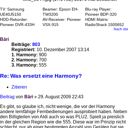
TV: Samsung
Beamer: Epson EH-
Blu-ray Player:
UE40J5150
TW3200
Pioneer BDP-320
HDD-Rekorder:
AV-Receiver: Pioneer
HDMI Matrix:
Pioneer DVR-433H
VSX-915
RadioShack 1500652
Nach ob
Bäri
Beiträge:
803
Registriert:
10. Dezember 2007 13:14
1. Harmony:
900
2. Harmony:
700
3. Harmony:
555
Re: Was ersetzt eine Harmony?
Zitieren
Beitrag
von
Bäri
»
29. August 2009 22:43
Es gibt, so glaube ich, nicht wenige, die vor der Harmony
andere lernfähige Fernbedienungen ausprobiert haben. Neben
den Billigteilen von Aldi auch so was PLU2. Spielt ja preislich
in der gleichen Region wie die 555. Diese war im Prinzip nicht
schlecht, nur ab einer bestimmten Anzahl von Geräten hat sie