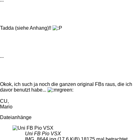
Tadda (siehe Anhang)!!
...
Okok, ich such ja noch die ganzen original FBs raus, die ich
davor benutzt habe...
CU,
Mario
Dateianhänge
Uni FB Pio VSX
IMG_8644.jpg (17.6 KiB) 18175 mal betrachtet