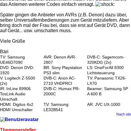
das Anlernen weiterer Codes einfach versagt.
Später gingen die Anbieter von AVRs (z.B. Denon) dazu über,
selber Universalfernbedienungen zum Gerät mitzuliefern. Aber
bring doch mal der Frau bei, dass sie erst auf Gerät DVD, dann
auf Gerät... usw. umschalten muss.
Viele Grüße
Bäri
TV: Samsung
AVR: Denon AVR-
DVB-C: Sagemcom-
UE46D7090
2807
320KDG (2x)
DVD: Denon DVD-
BR: Sony Playstation
LS: OneForAll 8300
1920
PS3 slim
Lichtsteuerung
V: Logitech Z-5500
DVB-C: Arion AC-
TV: Panasonic TX26-
(2x)
2710 VHDPRCI
LX70
IR: InLine 89906
DVB-C: Humax PR-
Beamer: Samsung SP
TosLink Audio
2000C
A 600 B
Umschalt.
HDMI: Digitus 4x2
TV: Samsung
AR: JVC UX-1000
HDMI Umschalter
LE32B541
Nach ob
Themenersteller