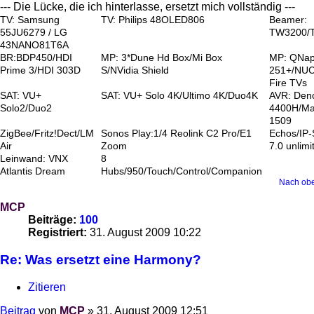
--- Die Lücke, die ich hinterlasse, ersetzt mich vollständig ---
TV: Samsung
TV: Philips 48OLED806
Beamer:
55JU6279 / LG
TW3200/
43NANO81T6A
BR:BDP450/HDI
MP: 3*Dune Hd Box/Mi Box
MP: QNa
Prime 3/HDI 303D
S/NVidia Shield
251+/NUC
Fire TVs
SAT: VU+
SAT: VU+ Solo 4K/Ultimo 4K/Duo4K
AVR: Den
Solo2/Duo2
4400H/Ma
1509
ZigBee/Fritz!Dect/LM
Sonos Play:1/4 Reolink C2 Pro/E1
Echos/IP
Air
Zoom
7.0 unlimi
Leinwand: VNX
8
Atlantis Dream
Hubs/950/Touch/Control/Companion
Nach ob
MCP
Beiträge:
100
Registriert:
31. August 2009 10:22
Re: Was ersetzt eine Harmony?
Zitieren
Beitrag
von
MCP
»
31. August 2009 12:51