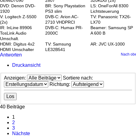
UE46D7090
2807
320KDG (2x)
DVD: Denon DVD-
BR: Sony Playstation
LS: OneForAll 8300
1920
PS3 slim
Lichtsteuerung
V: Logitech Z-5500
DVB-C: Arion AC-
TV: Panasonic TX26-
(2x)
2710 VHDPRCI
LX70
IR: InLine 89906
DVB-C: Humax PR-
Beamer: Samsung SP
TosLink Audio
2000C
A 600 B
Umschalt.
HDMI: Digitus 4x2
TV: Samsung
AR: JVC UX-1000
HDMI Umschalter
LE32B541
Antworten
Nach ob
Druckansicht
Anzeigen:
Sortiere nach:
Richtung:
40 Beiträge
1
2
3
Nächste