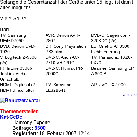
Solange die Gesamtanzahl der Geräte unter 15 liegt, ist damit
alles möglich!
Viele Grüße
Bäri
TV: Samsung
AVR: Denon AVR-
DVB-C: Sagemcom-
UE46D7090
2807
320KDG (2x)
DVD: Denon DVD-
BR: Sony Playstation
LS: OneForAll 8300
1920
PS3 slim
Lichtsteuerung
V: Logitech Z-5500
DVB-C: Arion AC-
TV: Panasonic TX26-
(2x)
2710 VHDPRCI
LX70
IR: InLine 89906
DVB-C: Humax PR-
Beamer: Samsung SP
TosLink Audio
2000C
A 600 B
Umschalt.
HDMI: Digitus 4x2
TV: Samsung
AR: JVC UX-1000
HDMI Umschalter
LE32B541
Nach ob
Themenersteller
Kat-CeDe
Harmony Experte
Beiträge:
6500
Registriert:
18. Februar 2007 12:14