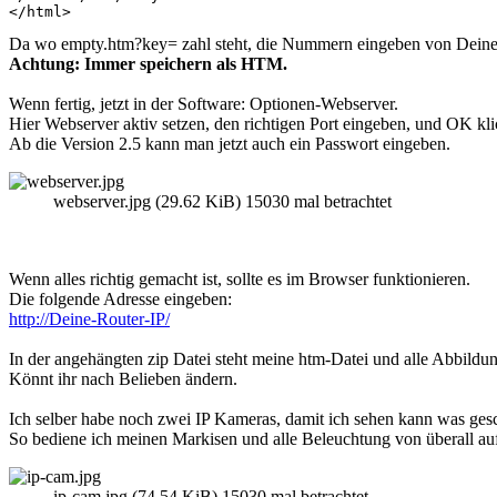
</html> 
Da wo empty.htm?key= zahl steht, die Nummern eingeben von Deine
Achtung: Immer speichern als HTM.
Wenn fertig, jetzt in der Software: Optionen-Webserver.
Hier Webserver aktiv setzen, den richtigen Port eingeben, und OK kli
Ab die Version 2.5 kann man jetzt auch ein Passwort eingeben.
webserver.jpg (29.62 KiB) 15030 mal betrachtet
Wenn alles richtig gemacht ist, sollte es im Browser funktionieren.
Die folgende Adresse eingeben:
http://Deine-Router-IP/
In der angehängten zip Datei steht meine htm-Datei und alle Abbildu
Könnt ihr nach Belieben ändern.
Ich selber habe noch zwei IP Kameras, damit ich sehen kann was gesc
So bediene ich meinen Markisen und alle Beleuchtung von überall auf
ip-cam.jpg (74.54 KiB) 15030 mal betrachtet