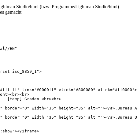
/Lightman Studio/html (bzw. Programme/Lightman Studio/html)
ues gemacht.
al//EN"

                           

rset=iso_8859_1">

#ffffff" link="#0000ff" vlink="#800080" alink="#ff0000">

ont><br><br> 

   [temp] Graden.<br><br>

" border="0" width="35" height="35" alt=""></a>.Bureau A
" border="0" width="35" height="35" alt=""></a>.Bureau U
:show"></iframe>
