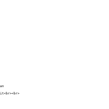
an

it<br><br>
