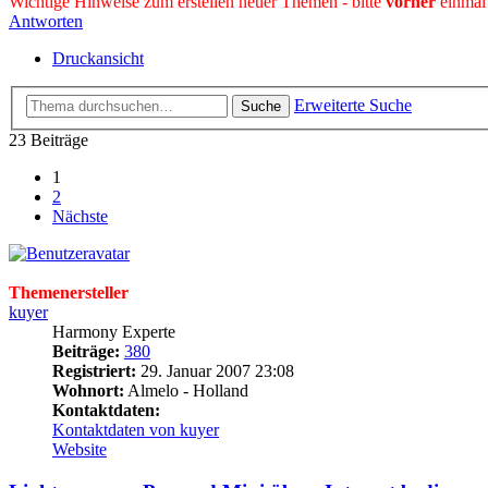
Wichtige Hinweise zum erstellen neuer Themen - bitte
vorher
einmal
Antworten
Druckansicht
Erweiterte Suche
Suche
23 Beiträge
1
2
Nächste
Themenersteller
kuyer
Harmony Experte
Beiträge:
380
Registriert:
29. Januar 2007 23:08
Wohnort:
Almelo - Holland
Kontaktdaten:
Kontaktdaten von kuyer
Website