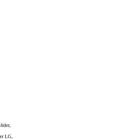
ider,
er LG,