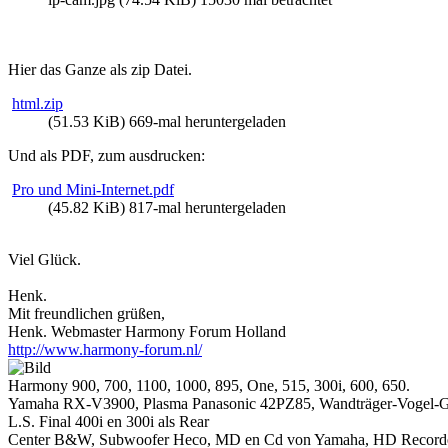
Hier das Ganze als zip Datei.
html.zip
(51.53 KiB) 669-mal heruntergeladen
Und als PDF, zum ausdrucken:
Pro und Mini-Internet.pdf
(45.82 KiB) 817-mal heruntergeladen
Viel Glück.
Henk.
Mit freundlichen grüßen,
Henk. Webmaster Harmony Forum Holland
http://www.harmony-forum.nl/
Harmony 900, 700, 1100, 1000, 895, One, 515, 300i, 600, 650.
Yamaha RX-V3900, Plasma Panasonic 42PZ85, Wandträger-Vogel-Gl
L.S. Final 400i en 300i als Rear
Center B&W, Subwoofer Heco, MD en Cd von Yamaha, HD Record