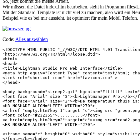
So, jetzt kommt die meiste Arbeit.
Wir müssen die Datei index.htm bearbeiten, steht in Programm files
Mit der Standard Template ist nicht viel zu machen, also wird ein Ne
Beispiel wie es bei mir aussieht, ist optimiert für mein Mobil Telefon.
Code:
Alles auswählen
<!DOCTYPE HTML PUBLIC "_//W3C//DTD HTML 4.01 Transition
"http://www.w3.org/TR/html4/loose.dtd">

<html>                                                 
<head>

<title>Lightman Studio Pro Web Interface</title>

<meta http_equiv="Content_Type" content="text/html; cha
<link rel="shortcut icon" href="favicon.ico" >

</head>

<body background="streep2.gif" bgcolor="#ffffff" text="
<font face="Arial" size="3"><b>Lightmanager Pro.</b></f
<font face="Arial" size="2"><b>De temperatuur thuis is:
<HR NOSHADE ALIGN="LEFT" WIDTH="270">

<a href="empty.htm?key=1"target="c"><img src="groen.png
<font color="#232355">..........</font>

<a href="empty.htm?key=2"target="c"><img src="rood2.png
<HR NOSHADE ALIGN="LEFT" WIDTH="270">

<iframe name="c" height="0" width="0" style="visibility
</font></b></body>
