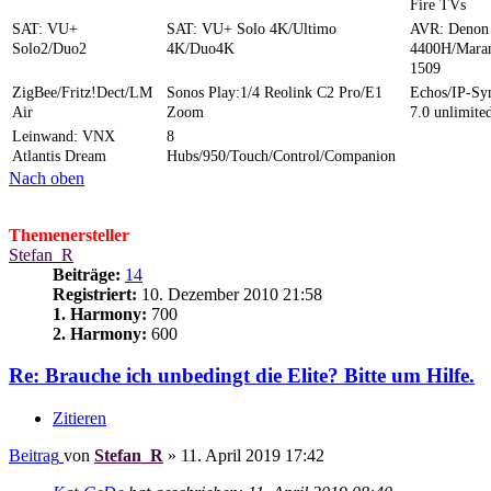
Fire TVs
SAT: VU+
SAT: VU+ Solo 4K/Ultimo
AVR: Denon
Solo2/Duo2
4K/Duo4K
4400H/Mara
1509
ZigBee/Fritz!Dect/LM
Sonos Play:1/4 Reolink C2 Pro/E1
Echos/IP-S
Air
Zoom
7.0 unlimite
Leinwand: VNX
8
Atlantis Dream
Hubs/950/Touch/Control/Companion
Nach oben
Themenersteller
Stefan_R
Beiträge:
14
Registriert:
10. Dezember 2010 21:58
1. Harmony:
700
2. Harmony:
600
Re: Brauche ich unbedingt die Elite? Bitte um Hilfe.
Zitieren
Beitrag
von
Stefan_R
»
11. April 2019 17:42