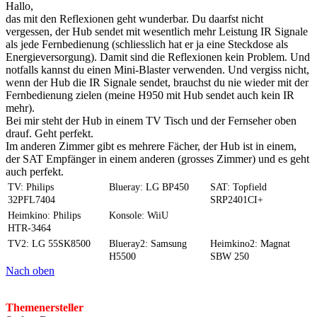
Hallo,
das mit den Reflexionen geht wunderbar. Du daarfst nicht
vergessen, der Hub sendet mit wesentlich mehr Leistung IR Signale
als jede Fernbedienung (schliesslich hat er ja eine Steckdose als
Energieversorgung). Damit sind die Reflexionen kein Problem. Und
notfalls kannst du einen Mini-Blaster verwenden. Und vergiss nicht,
wenn der Hub die IR Signale sendet, brauchst du nie wieder mit der
Fernbedienung zielen (meine H950 mit Hub sendet auch kein IR
mehr).
Bei mir steht der Hub in einem TV Tisch und der Fernseher oben
drauf. Geht perfekt.
Im anderen Zimmer gibt es mehrere Fächer, der Hub ist in einem,
der SAT Empfänger in einem anderen (grosses Zimmer) und es geht
auch perfekt.
TV: Philips
Blueray: LG BP450
SAT: Topfield
32PFL7404
SRP2401CI+
Heimkino: Philips
Konsole: WiiU
HTR-3464
TV2: LG 55SK8500
Blueray2: Samsung
Heimkino2: Magnat
H5500
SBW 250
Nach oben
Themenersteller