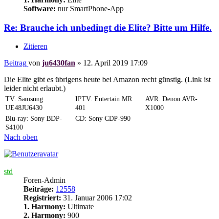
Software:
nur SmartPhone-App
Re: Brauche ich unbedingt die Elite? Bitte um Hilfe.
Zitieren
Beitrag
von
ju6430fan
»
12. April 2019 17:09
Die Elite gibt es übrigens heute bei Amazon recht günstig. (Link ist
leider nicht erlaubt.)
TV: Samsung
IPTV: Entertain MR
AVR: Denon AVR-
UE48JU6430
401
X1000
Blu-ray: Sony BDP-
CD: Sony CDP-990
S4100
Nach oben
std
Foren-Admin
Beiträge:
12558
Registriert:
31. Januar 2006 17:02
1. Harmony:
Ultimate
2. Harmony:
900