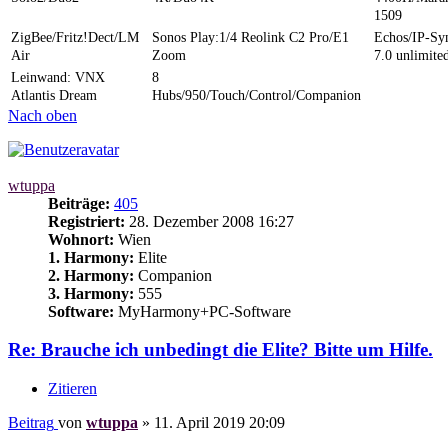
1509
ZigBee/Fritz!Dect/LM
Sonos Play:1/4 Reolink C2 Pro/E1
Echos/IP-S
Air
Zoom
7.0 unlimite
Leinwand: VNX
8
Atlantis Dream
Hubs/950/Touch/Control/Companion
Nach oben
wtuppa
Beiträge:
405
Registriert:
28. Dezember 2008 16:27
Wohnort:
Wien
1. Harmony:
Elite
2. Harmony:
Companion
3. Harmony:
555
Software:
MyHarmony+PC-Software
Re: Brauche ich unbedingt die Elite? Bitte um Hilfe.
Zitieren
Beitrag
von
wtuppa
»
11. April 2019 20:09