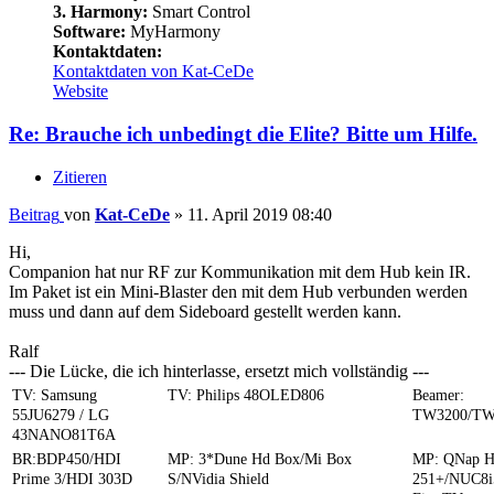
3. Harmony:
Smart Control
Software:
MyHarmony
Kontaktdaten:
Kontaktdaten von Kat-CeDe
Website
Re: Brauche ich unbedingt die Elite? Bitte um Hilfe.
Zitieren
Beitrag
von
Kat-CeDe
»
11. April 2019 08:40
Hi,
Companion hat nur RF zur Kommunikation mit dem Hub kein IR.
Im Paket ist ein Mini-Blaster den mit dem Hub verbunden werden
muss und dann auf dem Sideboard gestellt werden kann.
Ralf
--- Die Lücke, die ich hinterlasse, ersetzt mich vollständig ---
TV: Samsung
TV: Philips 48OLED806
Beamer:
55JU6279 / LG
TW3200/TW
43NANO81T6A
BR:BDP450/HDI
MP: 3*Dune Hd Box/Mi Box
MP: QNap 
Prime 3/HDI 303D
S/NVidia Shield
251+/NUC8i