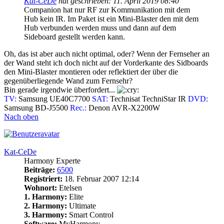
Kat-CeDe
hat geschrieben:
11. April 2019 08:40
Companion hat nur RF zur Kommunikation mit dem
Hub kein IR. Im Paket ist ein Mini-Blaster den mit dem
Hub verbunden werden muss und dann auf dem
Sideboard gestellt werden kann.
Oh, das ist aber auch nicht optimal, oder? Wenn der Fernseher an
der Wand steht ich doch nicht auf der Vorderkante des Sidboards
den Mini-Blaster montieren oder reflektiert der über die
gegenüberliegende Wand zum Fernsehr?
Bin gerade irgendwie überfordert...
TV:
Samsung UE40C7700
SAT:
Technisat TechniStar IR
DVD:
Samsung BD-J5500
Rec.:
Denon AVR-X2200W
Nach oben
Kat-CeDe
Harmony Experte
Beiträge:
6500
Registriert:
18. Februar 2007 12:14
Wohnort:
Etelsen
1. Harmony:
Elite
2. Harmony:
Ultimate
3. Harmony:
Smart Control
Software:
MyHarmony