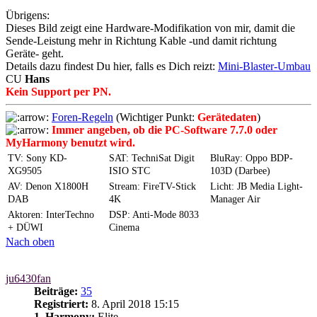
Übrigens:
Dieses Bild zeigt eine Hardware-Modifikation von mir, damit die
Sende-Leistung mehr in Richtung Kable -und damit richtung
Geräte- geht.
Details dazu findest Du hier, falls es Dich reizt:
Mini-Blaster-Umbau
CU
Hans
Kein Support per PN.
Foren-Regeln
(Wichtiger Punkt:
Gerätedaten
)
Immer angeben, ob die PC-Software 7.7.0 oder
MyHarmony benutzt wird.
TV: Sony KD-
SAT: TechniSat Digit
BluRay: Oppo BDP-
XG9505
ISIO STC
103D (Darbee)
AV: Denon X1800H
Stream: FireTV-Stick
Licht: JB Media Light-
DAB
4K
Manager Air
Aktoren: InterTechno
DSP: Anti-Mode 8033
+ DÜWI
Cinema
Nach oben
ju6430fan
Beiträge:
35
Registriert:
8. April 2018 15:15
1. Harmony:
Elite