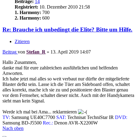
Beiträge:
14
Registriert:
10. Dezember 2010 21:58
1. Harmony:
700
2. Harmony:
600
Re: Brauche ich unbedingt die Elite? Bitte um Hilfe.
Zitieren
Beitrag
von
Stefan_R
»
13. April 2019 14:07
Hallo Zusammen,
danke mal für eure zahlreichen ausführlichen und helfenden
Anworten.
Ich habe jetzt mal alles so weit verbaut nur dürfte der mitgelieferte
Blaster defkt sein. Lasse ich die Tüer am Sideboard offen, schaltet
alles korrekt, mache ich sie zu und positioniere den Blaster genau
vor dem Fernseher, schaltet dieser nicht. Auch mit der Handykamera
sieht man kein Signal.
Werde ich mal bei Ama... reklarmieren
TV:
Samsung UE40C7700
SAT:
Technisat TechniStar IR
DVD:
Samsung BD-J5500
Rec.:
Denon AVR-X2200W
Nach oben