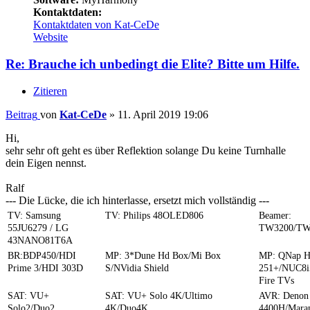
Kontaktdaten:
Kontaktdaten von Kat-CeDe
Website
Re: Brauche ich unbedingt die Elite? Bitte um Hilfe.
Zitieren
Beitrag
von
Kat-CeDe
»
11. April 2019 19:06
Hi,
sehr sehr oft geht es über Reflektion solange Du keine Turnhalle
dein Eigen nennst.
Ralf
--- Die Lücke, die ich hinterlasse, ersetzt mich vollständig ---
TV: Samsung
TV: Philips 48OLED806
Beamer:
55JU6279 / LG
TW3200/TW
43NANO81T6A
BR:BDP450/HDI
MP: 3*Dune Hd Box/Mi Box
MP: QNap 
Prime 3/HDI 303D
S/NVidia Shield
251+/NUC8i
Fire TVs
SAT: VU+
SAT: VU+ Solo 4K/Ultimo
AVR: Denon
Solo2/Duo2
4K/Duo4K
4400H/Mara