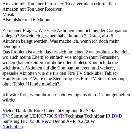
Amazon mit Ton über Fernseher (Receiver nicht erforderlich
Amazon mit Ton über Receiver
Musik
Also bisher mal 6 Aktionen.
Zu meiner Frage... Wie viele Aktionen kann ich bei der Companion
anlegen? Soweit ich gesehen habe, können 3 Tasten, also 6
Aktionen belegt werden. Was mache ich, wenn ich doch mehr
benötige?
Das Problem ist auch, dass es sich um einen Zweitwohnsitz handelt,
wo auch meine Eltern so einfach wie möglich (nur) Fernsehen
wollen (haben kein Smartphone oder Tablet). Kann ich da die
wichtigsten Aktionen auf die Companion legen und weitere,
spezielle Aktionen wie die für den Fire-TV-Stick über Tablet /
Handy steuern? Wäre eine Steuerung des Fire-TV-Stick überhaupt
ohne Tablet / Handy möglich?
Ich wäre froh, wenn ihr mir da ein wenig aus dem Dschungel helfen
würdet.
Vielen Dank für Eure Unterstützung und lG Stefan
TV:
Samsung UE40C7700
SAT:
Technisat TechniStar IR
DVD:
Samsung BD-J5500
Rec.:
Denon AVR-X2200W
Nach oben