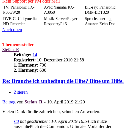
Kein Support per PM oder Mail
TV: Panasonic TX-
AVR: Yamaha RX-
Blu-ray: Panasonic
P50GW20
A3050
DMP-BDT320
DVB-C: Unitymedia
Musik-Server/Player:
Sprachsteuerung:
HD-Recorder
RaspberryPi 3
Amazon Echo Dot
Nach oben
Themenersteller
Stefan_R
Beiträge:
14
Registriert:
10. Dezember 2010 21:58
1. Harmony:
700
2. Harmony:
600
Re: Brauche ich unbedingt die Elite? Bitte um Hilfe.
Zitieren
Beitrag
von
Stefan_R
»
10. April 2019 21:20
Vielen Dank für die zahlreichen, schnellen Antworten.
std
hat geschrieben:
10. April 2019 16:54
Ich nutze
ausschließlich die Companion. Ultimate, Vorläufer der