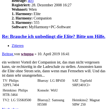
Beiträge:
405
Registriert:
28. Dezember 2008 16:27
Wohnort:
Wien
1. Harmony:
Elite
2. Harmony:
Companion
3. Harmony:
555
Software:
MyHarmony+PC-Software
Re: Brauche ich unbedingt die Elite? Bitte um Hilfe.
Zitieren
Beitrag
von
wtuppa
»
10. April 2019 16:41
ein weiterer Vorteil der Companion ist, das man nicht vergessen
kann, sie rechtzeitig in die Ladeschale zu stellen. Ansonsten kann
die Elite ohne Strom sein, dann wenn man Fernsehen will. Und das
ist dann sehr unangenehm...
TV: Philips
Blueray: LG BP450
SAT: Topfield
32PFL7404
SRP2401CI+
Heimkino: Philips
Konsole: WiiU
HTR-3464
TV2: LG 55SK8500
Blueray2: Samsung
Heimkino2: Magnat
H5500
SBW 250