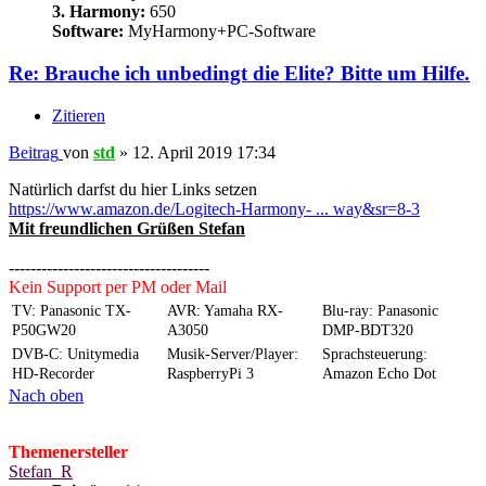
3. Harmony:
650
Software:
MyHarmony+PC-Software
Re: Brauche ich unbedingt die Elite? Bitte um Hilfe.
Zitieren
Beitrag
von
std
»
12. April 2019 17:34
Natürlich darfst du hier Links setzen
https://www.amazon.de/Logitech-Harmony- ... way&sr=8-3
Mit freundlichen Grüßen Stefan
-------------------------------------
Kein Support per PM oder Mail
TV: Panasonic TX-
AVR: Yamaha RX-
Blu-ray: Panasonic
P50GW20
A3050
DMP-BDT320
DVB-C: Unitymedia
Musik-Server/Player:
Sprachsteuerung:
HD-Recorder
RaspberryPi 3
Amazon Echo Dot
Nach oben
Themenersteller
Stefan_R