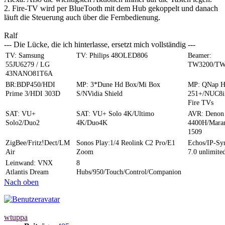
2. Fire-TV wird per BlueTooth mit dem Hub gekoppelt und danach
läuft die Steuerung auch über die Fernbedienung.
Ralf
--- Die Lücke, die ich hinterlasse, ersetzt mich vollständig ---
TV: Samsung
TV: Philips 48OLED806
Beamer:
55JU6279 / LG
TW3200/TW
43NANO81T6A
BR:BDP450/HDI
MP: 3*Dune Hd Box/Mi Box
MP: QNap 
Prime 3/HDI 303D
S/NVidia Shield
251+/NUC8i
Fire TVs
SAT: VU+
SAT: VU+ Solo 4K/Ultimo
AVR: Denon
Solo2/Duo2
4K/Duo4K
4400H/Mara
1509
ZigBee/Fritz!Dect/LM
Sonos Play:1/4 Reolink C2 Pro/E1
Echos/IP-S
Air
Zoom
7.0 unlimite
Leinwand: VNX
8
Atlantis Dream
Hubs/950/Touch/Control/Companion
Nach oben
wtuppa