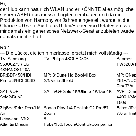
Hi,
der Hub kann natürlich WLAN und er KÖNNTE alles mögliche
steuern ABER das müsste Logitech einbauen und da die
Produktion von Harmony vor Jahren eingestellt wurde ist die
Chance = 0 sein. Auch das Bitten/Flehen von Betatestern wie
mir damals ein generisches Netzwerk-Gerät anzubieten wurde
damals nicht erhört.
Ralf
--- Die Lücke, die ich hinterlasse, ersetzt mich vollständig ---
TV: Samsung
TV: Philips 48OLED806
Beamer:
55JU6279 / LG
TW3200/
43NANO81T6A
BR:BDP450/HDI
MP: 3*Dune Hd Box/Mi Box
MP: QNa
Prime 3/HDI 303D
S/NVidia Shield
251+/NUC
Fire TVs
SAT: VU+
SAT: VU+ Solo 4K/Ultimo 4K/Duo4K
AVR: Den
Solo2/Duo2
4400H/Ma
1509
ZigBee/Fritz!Dect/LM
Sonos Play:1/4 Reolink C2 Pro/E1
Echos/IP
Air
Zoom
7.0 unlimi
Leinwand: VNX
8
Atlantis Dream
Hubs/950/Touch/Control/Companion