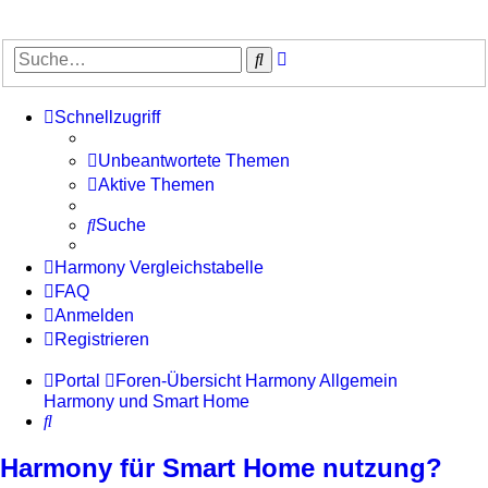
Erweiterte
Suche
Suche
Schnellzugriff
Unbeantwortete Themen
Aktive Themen
Suche
Harmony Vergleichstabelle
FAQ
Anmelden
Registrieren
Portal
Foren-Übersicht
Harmony Allgemein
Harmony und Smart Home
Suche
Harmony für Smart Home nutzung?