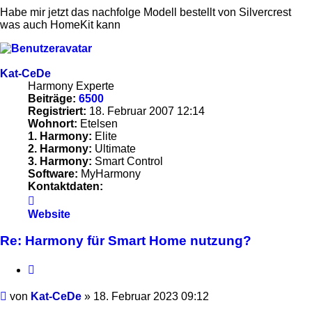
Habe mir jetzt das nachfolge Modell bestellt von Silvercrest
was auch HomeKit kann
Kat-CeDe
Harmony Experte
Beiträge:
6500
Registriert:
18. Februar 2007 12:14
Wohnort:
Etelsen
1. Harmony:
Elite
2. Harmony:
Ultimate
3. Harmony:
Smart Control
Software:
MyHarmony
Kontaktdaten:
Kontaktdaten
von
Website
Kat-
CeDe
Re: Harmony für Smart Home nutzung?
Zitieren
Beitrag
von
Kat-CeDe
»
18. Februar 2023 09:12