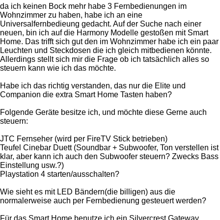
da ich keinen Bock mehr habe 3 Fernbedienungen im
Wohnzimmer zu haben, habe ich an eine
Universalfernbedieung gedacht. Auf der Suche nach einer
neuen, bin ich auf die Harmony Modelle gestoßen mit Smart
Home. Das trifft sich gut den im Wohnzimmer habe ich ein paar
Leuchten und Steckdosen die ich gleich mitbedienen könnte.
Allerdings stellt sich mir die Frage ob ich tatsächlich alles so
steuern kann wie ich das möchte.
Habe ich das richtig verstanden, das nur die Elite und
Companion die extra Smart Home Tasten haben?
Folgende Geräte besitze ich, und möchte diese Gerne auch
steuern:
JTC Fernseher (wird per FireTV Stick betrieben)
Teufel Cinebar Duett (Soundbar + Subwoofer, Ton verstellen ist
klar, aber kann ich auch den Subwoofer steuern? Zwecks Bass
Einstellung usw.?)
Playstation 4 starten/ausschalten?
Wie sieht es mit LED Bändern(die billigen) aus die
normalerweise auch per Fernbedienung gesteuert werden?
Für das Smart Home benutze ich ein Silvercrest Gateway