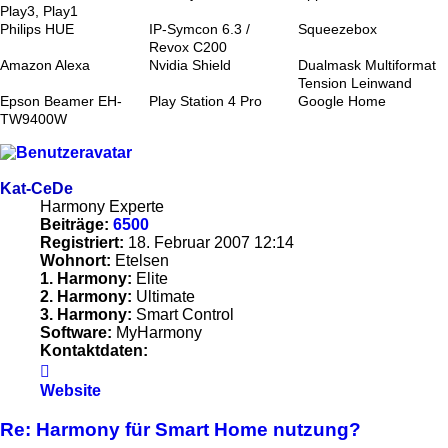
Play3, Play1
Philips HUE
IP-Symcon 6.3 /
Squeezebox
Revox C200
Amazon Alexa
Nvidia Shield
Dualmask Multiformat
Tension Leinwand
Epson Beamer EH-
Play Station 4 Pro
Google Home
TW9400W
Kat-CeDe
Harmony Experte
Beiträge:
6500
Registriert:
18. Februar 2007 12:14
Wohnort:
Etelsen
1. Harmony:
Elite
2. Harmony:
Ultimate
3. Harmony:
Smart Control
Software:
MyHarmony
Kontaktdaten:
Kontaktdaten
von
Website
Kat-
CeDe
Re: Harmony für Smart Home nutzung?