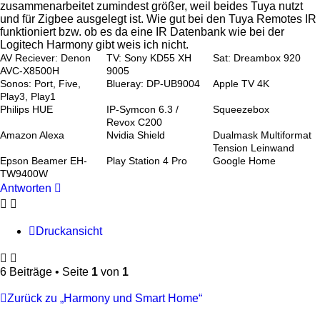
zusammenarbeitet zumindest größer, weil beides Tuya nutzt
und für Zigbee ausgelegt ist. Wie gut bei den Tuya Remotes IR
funktioniert bzw. ob es da eine IR Datenbank wie bei der
Logitech Harmony gibt weis ich nicht.
AV Reciever: Denon
TV: Sony KD55 XH
Sat: Dreambox 920
AVC-X8500H
9005
Sonos: Port, Five,
Blueray: DP-UB9004
Apple TV 4K
Play3, Play1
Philips HUE
IP-Symcon 6.3 /
Squeezebox
Revox C200
Amazon Alexa
Nvidia Shield
Dualmask Multiformat
Tension Leinwand
Epson Beamer EH-
Play Station 4 Pro
Google Home
TW9400W
Antworten
Druckansicht
6 Beiträge • Seite
1
von
1
Zurück zu „Harmony und Smart Home“