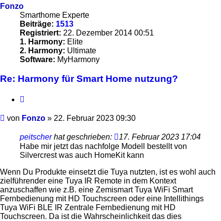
Fonzo
Smarthome Experte
Beiträge:
1513
Registriert:
22. Dezember 2014 00:51
1. Harmony:
Elite
2. Harmony:
Ultimate
Software:
MyHarmony
Re: Harmony für Smart Home nutzung?
Zitieren
Beitrag
von
Fonzo
»
22. Februar 2023 09:30
peitscher
hat geschrieben:
17. Februar 2023 17:04
Habe mir jetzt das nachfolge Modell bestellt von
Silvercrest was auch HomeKit kann
Wenn Du Produkte einsetzt die Tuya nutzten, ist es wohl auch
zielführender eine Tuya IR Remote in dem Kontext
anzuschaffen wie z.B. eine Zemismart Tuya WiFi Smart
Fernbedienung mit HD Touchscreen oder eine Intellithings
Tuya WiFi BLE IR Zentrale Fernbedienung mit HD
Touchscreen. Da ist die Wahrscheinlichkeit das dies