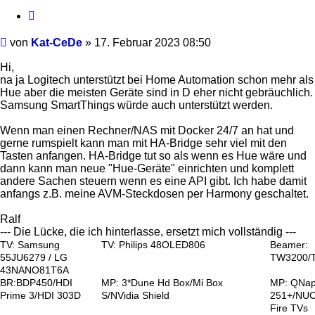
Zitieren
Beitrag
von
Kat-CeDe
»
17. Februar 2023 08:50
Hi,
na ja Logitech unterstützt bei Home Automation schon mehr als
Hue aber die meisten Geräte sind in D eher nicht gebräuchlich.
Samsung SmartThings würde auch unterstützt werden.
Wenn man einen Rechner/NAS mit Docker 24/7 an hat und
gerne rumspielt kann man mit HA-Bridge sehr viel mit den
Tasten anfangen. HA-Bridge tut so als wenn es Hue wäre und
dann kann man neue "Hue-Geräte" einrichten und komplett
andere Sachen steuern wenn es eine API gibt. Ich habe damit
anfangs z.B. meine AVM-Steckdosen per Harmony geschaltet.
Ralf
--- Die Lücke, die ich hinterlasse, ersetzt mich vollständig ---
TV: Samsung
TV: Philips 48OLED806
Beamer:
55JU6279 / LG
TW3200/
43NANO81T6A
BR:BDP450/HDI
MP: 3*Dune Hd Box/Mi Box
MP: QNa
Prime 3/HDI 303D
S/NVidia Shield
251+/NUC
Fire TVs