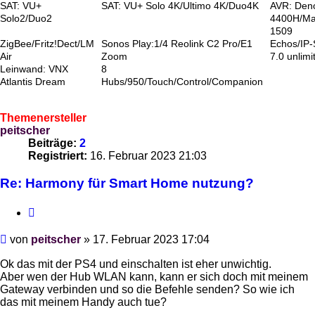
SAT: VU+
SAT: VU+ Solo 4K/Ultimo 4K/Duo4K
AVR: Den
Solo2/Duo2
4400H/Ma
1509
ZigBee/Fritz!Dect/LM
Sonos Play:1/4 Reolink C2 Pro/E1
Echos/IP
Air
Zoom
7.0 unlimi
Leinwand: VNX
8
Atlantis Dream
Hubs/950/Touch/Control/Companion
Themenersteller
peitscher
Beiträge:
2
Registriert:
16. Februar 2023 21:03
Re: Harmony für Smart Home nutzung?
Zitieren
Beitrag
von
peitscher
»
17. Februar 2023 17:04
Ok das mit der PS4 und einschalten ist eher unwichtig.
Aber wen der Hub WLAN kann, kann er sich doch mit meinem
Gateway verbinden und so die Befehle senden? So wie ich
das mit meinem Handy auch tue?