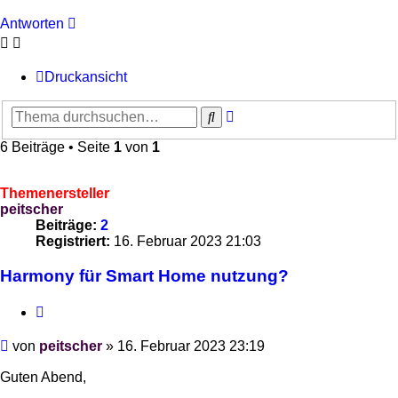
Antworten
Druckansicht
Erweiterte
Suche
Suche
6 Beiträge • Seite
1
von
1
Themenersteller
peitscher
Beiträge:
2
Registriert:
16. Februar 2023 21:03
Harmony für Smart Home nutzung?
Zitieren
Beitrag
von
peitscher
»
16. Februar 2023 23:19
Guten Abend,