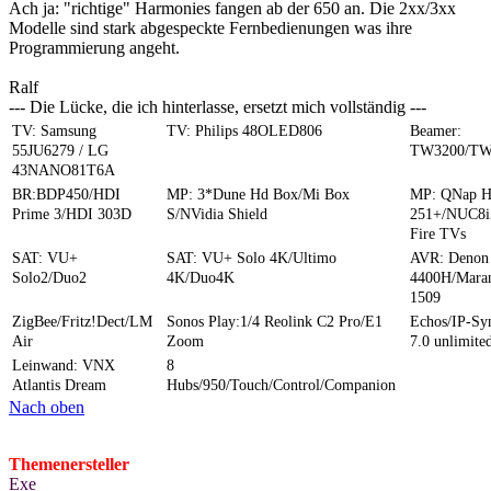
Ach ja: "richtige" Harmonies fangen ab der 650 an. Die 2xx/3xx
Modelle sind stark abgespeckte Fernbedienungen was ihre
Programmierung angeht.
Ralf
--- Die Lücke, die ich hinterlasse, ersetzt mich vollständig ---
TV: Samsung
TV: Philips 48OLED806
Beamer:
55JU6279 / LG
TW3200/TW
43NANO81T6A
BR:BDP450/HDI
MP: 3*Dune Hd Box/Mi Box
MP: QNap 
Prime 3/HDI 303D
S/NVidia Shield
251+/NUC8i
Fire TVs
SAT: VU+
SAT: VU+ Solo 4K/Ultimo
AVR: Denon
Solo2/Duo2
4K/Duo4K
4400H/Mara
1509
ZigBee/Fritz!Dect/LM
Sonos Play:1/4 Reolink C2 Pro/E1
Echos/IP-S
Air
Zoom
7.0 unlimite
Leinwand: VNX
8
Atlantis Dream
Hubs/950/Touch/Control/Companion
Nach oben
Themenersteller
Exe