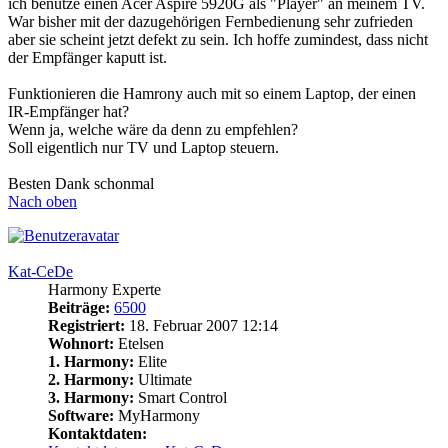
ich benutze einen Acer Aspire 5920G als "Player" an meinem TV.
War bisher mit der dazugehörigen Fernbedienung sehr zufrieden
aber sie scheint jetzt defekt zu sein. Ich hoffe zumindest, dass nicht
der Empfänger kaputt ist.
Funktionieren die Hamrony auch mit so einem Laptop, der einen
IR-Empfänger hat?
Wenn ja, welche wäre da denn zu empfehlen?
Soll eigentlich nur TV und Laptop steuern.
Besten Dank schonmal
Nach oben
Kat-CeDe
Harmony Experte
Beiträge:
6500
Registriert:
18. Februar 2007 12:14
Wohnort:
Etelsen
1. Harmony:
Elite
2. Harmony:
Ultimate
3. Harmony:
Smart Control
Software:
MyHarmony
Kontaktdaten: