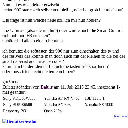
Nun hat es mich leider erwischt.
meine 900 starte sich selber neu bleibt , oder hängt sich einfach auf.
Die frage ist nun welche neue soll ich mir nun hohlen?
Die Ultimate (also die mit hub) oder würde auch die Smart Control
(mit hub und FB) reichen?
Geräte sind alle in einem Schrank
ich benutze die softtasten der 900 nur zum einschalten des tv und
des resivers das könnte man doch auch mit der kleinen fb die bei der
smart dabei ist auch machen oder?
kann man bei der kleinen fb auch die tasten frei zuordnen ?
oder muss ich da echt die teure nehmen?
gruß rene
Zuletzt geändert von
Balu.r
am 11. Juli 2015 23:45, insgesamt 1-
mal geändert.
Sony KDL 65W855
Yamaha AV RX-V467
JBL 135 5.1
Sony BDP-S6500
Yamaha AX 596
Yamaha NS 1000
Raspberry Pi3
Qnap 219p+
Nach obe