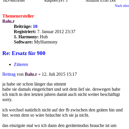
HD-Recorder
RaspberryPi 3
Amazon Echo Dot
Nach obe
Themenersteller
Balu.r
Beiträge:
10
Registriert:
7. Januar 2012 23:37
1. Harmony:
Hub
Software:
MyHarmony
Re: Ersatz für 900
Zitieren
Beitrag
von
Balu.r
»
12. Juli 2015 15:17
ja habe sie schon länger das stimmt
habe sie damals eingerichtet und seit dem lief sie. deswegen habe
ich mich in den letzten jahren damit auch nicht weiter beschäftigt
sorry.
ich wechsel natürlich nicht auf der fb zwischen den gräten hin und
her. wenn dem so wäre bräuchte ich sie ja nicht.
das einzigste mal wo ich dann den gerätemodus brauche ist um