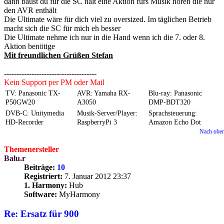
dann baust du für die SC halt eine Aktion fürs Musik hören die nur
den AVR enthält
Die Ultimate wäre für dich viel zu oversized. Im täglichen Betrieb
macht sich die SC für mich eh besser
Die Ultimate nehme ich nur in die Hand wenn ich die 7. oder 8.
Aktion benötige
Mit freundlichen Grüßen Stefan
-------------------------------------
Kein Support per PM oder Mail
TV: Panasonic TX-
AVR: Yamaha RX-
Blu-ray: Panasonic
P50GW20
A3050
DMP-BDT320
DVB-C: Unitymedia
Musik-Server/Player:
Sprachsteuerung:
HD-Recorder
RaspberryPi 3
Amazon Echo Dot
Nach obe
Themenersteller
Balu.r
Beiträge:
10
Registriert:
7. Januar 2012 23:37
1. Harmony:
Hub
Software:
MyHarmony
Re: Ersatz für 900