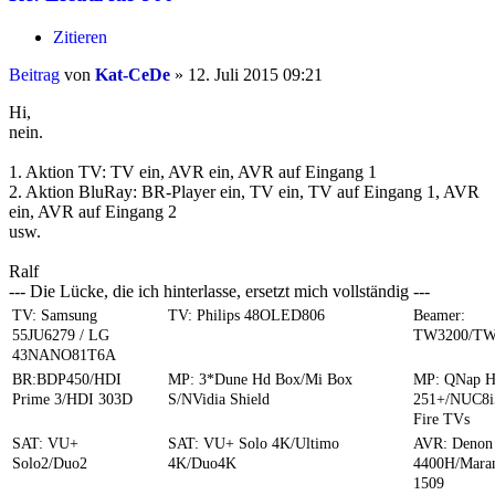
Zitieren
Beitrag
von
Kat-CeDe
»
12. Juli 2015 09:21
Hi,
nein.
1. Aktion TV: TV ein, AVR ein, AVR auf Eingang 1
2. Aktion BluRay: BR-Player ein, TV ein, TV auf Eingang 1, AVR
ein, AVR auf Eingang 2
usw.
Ralf
--- Die Lücke, die ich hinterlasse, ersetzt mich vollständig ---
TV: Samsung
TV: Philips 48OLED806
Beamer:
55JU6279 / LG
TW3200/TW
43NANO81T6A
BR:BDP450/HDI
MP: 3*Dune Hd Box/Mi Box
MP: QNap 
Prime 3/HDI 303D
S/NVidia Shield
251+/NUC8i
Fire TVs
SAT: VU+
SAT: VU+ Solo 4K/Ultimo
AVR: Denon
Solo2/Duo2
4K/Duo4K
4400H/Mara
1509