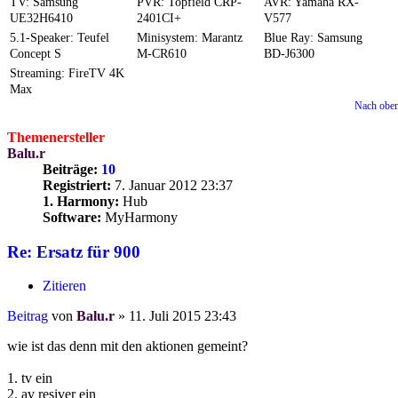
TV: Samsung
PVR: Topfield CRP-
AVR: Yamaha RX-
UE32H6410
2401CI+
V577
5.1-Speaker: Teufel
Minisystem: Marantz
Blue Ray: Samsung
Concept S
M-CR610
BD-J6300
Streaming: FireTV 4K
Max
Nach obe
Themenersteller
Balu.r
Beiträge:
10
Registriert:
7. Januar 2012 23:37
1. Harmony:
Hub
Software:
MyHarmony
Re: Ersatz für 900
Zitieren
Beitrag
von
Balu.r
»
11. Juli 2015 23:43
wie ist das denn mit den aktionen gemeint?
1. tv ein
2. av resiver ein