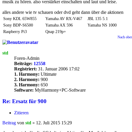
musik zu hören. also verstärker einschalten und laut und leise.
alles andere wie tv schauen oder dvd geht dann über die aktionen
Sony KDL 65W855
Yamaha AV RX-V467
JBL 135 5.1
Sony BDP-S6500
Yamaha AX 596
Yamaha NS 1000
Raspberry Pi3
Qnap 219p+
Nach obe
std
Foren-Admin
Beiträge:
12558
Registriert:
31. Januar 2006 17:02
1. Harmony:
Ultimate
2. Harmony:
900
3. Harmony:
650
Software:
MyHarmony+PC-Software
Re: Ersatz für 900
Zitieren
Beitrag
von
std
»
12. Juli 2015 15:29