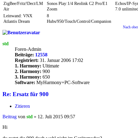
ZigBee/Fritz!Dect/LM
Sonos Play:1/4 Reolink C2 Pro/E1
Echos/IP-S
Air
Zoom
7.0 unlimite
Leinwand: VNX
8
Atlantis Dream
Hubs/950/Touch/Control/Companion
Nach obe
std
Foren-Admin
Beiträge:
12558
Registriert:
31. Januar 2006 17:02
1. Harmony:
Ultimate
2. Harmony:
900
3. Harmony:
650
Software:
MyHarmony+PC-Software
Re: Ersatz für 900
Zitieren
Beitrag
von
std
»
12. Juli 2015 09:57
Hi