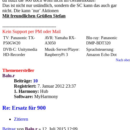
du nutzt die 900 doch wohl nicht im Gerätemodus?
Das ist nicht nur uständlich, sondern die SC kann das auch gar
nicht. Die kann ¨nur¨ Aktionen
Mit freundlichen Grüßen Stefan
-------------------------------------
Kein Support per PM oder Mail
TV: Panasonic TX-
AVR: Yamaha RX-
Blu-ray: Panasonic
P50GW20
A3050
DMP-BDT320
DVB-C: Unitymedia
Musik-Server/Player:
Sprachsteuerung:
HD-Recorder
RaspberryPi 3
Amazon Echo Dot
Nach obe
Themenersteller
Balu.r
Beiträge:
10
Registriert:
7. Januar 2012 23:37
1. Harmony:
Hub
Software:
MyHarmony
Re: Ersatz für 900
Zitieren
Beitrag
von
Balu.r
»
12. Juli 2015 12:09