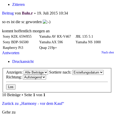
Zitieren
Beitrag
von
Balu.r
»
19. Juli 2015 10:34
so es ist die sc geworden
kommt hoffentlich morgen an
Sony KDL 65W855
Yamaha AV RX-V467
JBL 135 5.1
Sony BDP-S6500
Yamaha AX 596
Yamaha NS 1000
Raspberry Pi3
Qnap 219p+
Antworten
Nach obe
Druckansicht
Anzeigen:
Sortiere nach:
Richtung:
10 Beiträge • Seite
1
von
1
Zurück zu „Harmony - vor dem Kauf“
Gehe zu