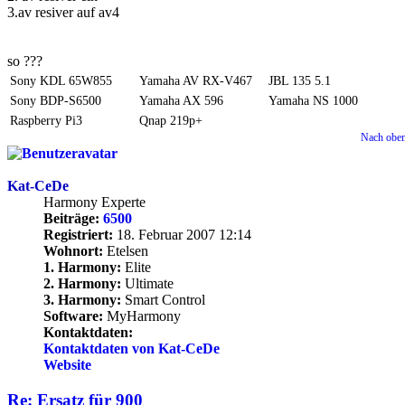
3.av resiver auf av4
so ???
Sony KDL 65W855
Yamaha AV RX-V467
JBL 135 5.1
Sony BDP-S6500
Yamaha AX 596
Yamaha NS 1000
Raspberry Pi3
Qnap 219p+
Nach obe
Kat-CeDe
Harmony Experte
Beiträge:
6500
Registriert:
18. Februar 2007 12:14
Wohnort:
Etelsen
1. Harmony:
Elite
2. Harmony:
Ultimate
3. Harmony:
Smart Control
Software:
MyHarmony
Kontaktdaten:
Kontaktdaten von Kat-CeDe
Website
Re: Ersatz für 900