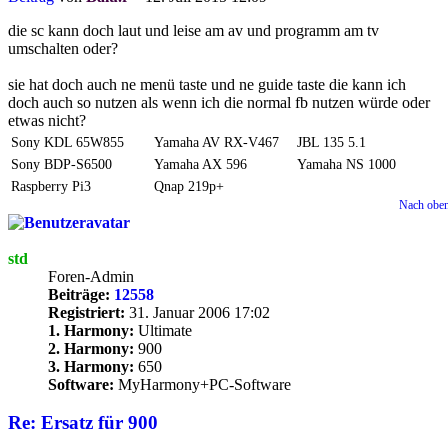
die sc kann doch laut und leise am av und programm am tv
umschalten oder?
sie hat doch auch ne menü taste und ne guide taste die kann ich
doch auch so nutzen als wenn ich die normal fb nutzen würde oder
etwas nicht?
Sony KDL 65W855
Yamaha AV RX-V467
JBL 135 5.1
Sony BDP-S6500
Yamaha AX 596
Yamaha NS 1000
Raspberry Pi3
Qnap 219p+
Nach obe
std
Foren-Admin
Beiträge:
12558
Registriert:
31. Januar 2006 17:02
1. Harmony:
Ultimate
2. Harmony:
900
3. Harmony:
650
Software:
MyHarmony+PC-Software
Re: Ersatz für 900