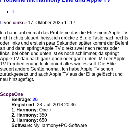
Zitieren
Beitrag
von
cinki
»
17. Oktober 2025 11:17
Ich habe auf einmal das Probleme das die Elite mein Apple TV
nicht richtig steuert, heisst ich drücke z.B. die Taste nach rechts
oder links und erst ein paar Sekunden später kommt der Befehl
an und dann springt Apple TV direkt zwei nach rechts oder
links, bei oben und unten ist es noch schlimmer, da springt
Apple TV dan nach ganz oben oder ganz unten. Mit der Apple
TV Fernbedienung funktioniert alles wie es soll. Die Elite
steuert andere Geräte normal. Ich habe Apple TV schon
zurückgesetzt und auch Apple TV aus der Elite gelöscht und
neu hinzugefügt.
ScopeOne
Beiträge:
26
Registriert:
28. Juli 2018 20:36
1. Harmony:
One +
2. Harmony:
350
3. Harmony:
650
Software:
MyHarmony+PC-Software