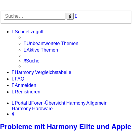
Erweiterte
Suche
Suche
Schnellzugriff
Unbeantwortete Themen
Aktive Themen
Suche
Harmony Vergleichstabelle
FAQ
Anmelden
Registrieren
Portal
Foren-Übersicht
Harmony Allgemein
Harmony Hardware
Suche
Probleme mit Harmony Elite und Apple