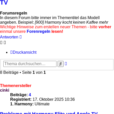
TV
Forumsregeln
In diesem Forum bitte immer im Thementitel das Modell
angeben. Beispiel:
[900] Harmony kocht keinen Kaffee mehr
Wichtige Hinweise zum erstellen neuer Themen - bitte
vorher
einmal unsere
Forenregeln
lesen!
Antworten
Druckansicht
Erweiterte
Suche
Suche
8 Beiträge • Seite
1
von
1
Themenersteller
cinki
Beiträge:
4
Registriert:
17. Oktober 2025 10:36
1. Harmony:
Ultimate
Probleme mit Harmony Elite und Apple TV