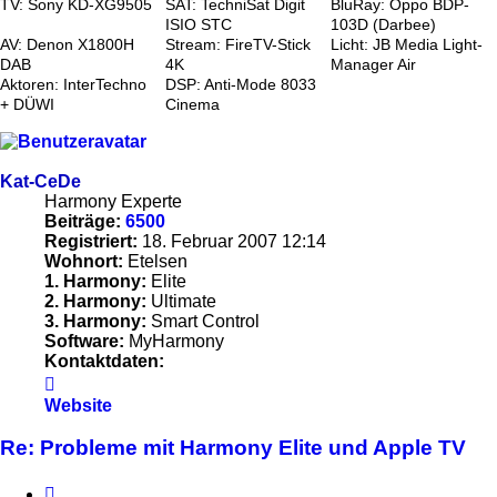
TV: Sony KD-XG9505
SAT: TechniSat Digit
BluRay: Oppo BDP-
ISIO STC
103D (Darbee)
AV: Denon X1800H
Stream: FireTV-Stick
Licht: JB Media Light-
DAB
4K
Manager Air
Aktoren: InterTechno
DSP: Anti-Mode 8033
+ DÜWI
Cinema
Kat-CeDe
Harmony Experte
Beiträge:
6500
Registriert:
18. Februar 2007 12:14
Wohnort:
Etelsen
1. Harmony:
Elite
2. Harmony:
Ultimate
3. Harmony:
Smart Control
Software:
MyHarmony
Kontaktdaten:
Kontaktdaten
von
Website
Kat-
CeDe
Re: Probleme mit Harmony Elite und Apple TV
Zitieren