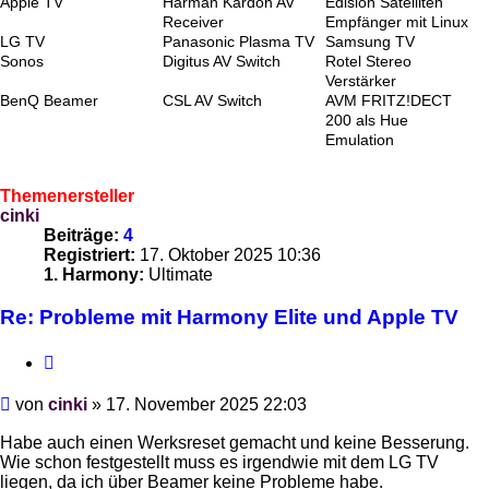
Apple TV
Harman Kardon AV
Edision Satelliten
Receiver
Empfänger mit Linux
LG TV
Panasonic Plasma TV
Samsung TV
Sonos
Digitus AV Switch
Rotel Stereo
Verstärker
BenQ Beamer
CSL AV Switch
AVM FRITZ!DECT
200 als Hue
Emulation
Themenersteller
cinki
Beiträge:
4
Registriert:
17. Oktober 2025 10:36
1. Harmony:
Ultimate
Re: Probleme mit Harmony Elite und Apple TV
Zitieren
Beitrag
von
cinki
»
17. November 2025 22:03
Habe auch einen Werksreset gemacht und keine Besserung.
Wie schon festgestellt muss es irgendwie mit dem LG TV
liegen, da ich über Beamer keine Probleme habe.