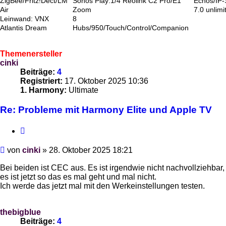
ZigBee/Fritz!Dect/LM
Sonos Play:1/4 Reolink C2 Pro/E1
Echos/IP
Air
Zoom
7.0 unlimi
Leinwand: VNX
8
Atlantis Dream
Hubs/950/Touch/Control/Companion
Themenersteller
cinki
Beiträge:
4
Registriert:
17. Oktober 2025 10:36
1. Harmony:
Ultimate
Re: Probleme mit Harmony Elite und Apple TV
Zitieren
Beitrag
von
cinki
»
28. Oktober 2025 18:21
Bei beiden ist CEC aus. Es ist irgendwie nicht nachvollziehbar,
es ist jetzt so das es mal geht und mal nicht.
Ich werde das jetzt mal mit den Werkeinstellungen testen.
thebigblue
Beiträge:
4