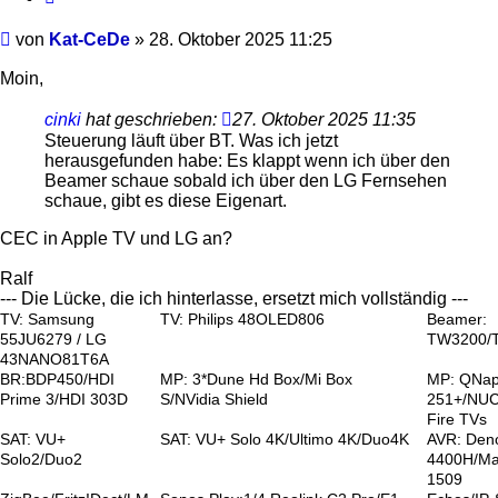
Beitrag
von
Kat-CeDe
»
28. Oktober 2025 11:25
Moin,
cinki
hat geschrieben:
27. Oktober 2025 11:35
Steuerung läuft über BT. Was ich jetzt
herausgefunden habe: Es klappt wenn ich über den
Beamer schaue sobald ich über den LG Fernsehen
schaue, gibt es diese Eigenart.
CEC in Apple TV und LG an?
Ralf
--- Die Lücke, die ich hinterlasse, ersetzt mich vollständig ---
TV: Samsung
TV: Philips 48OLED806
Beamer:
55JU6279 / LG
TW3200/
43NANO81T6A
BR:BDP450/HDI
MP: 3*Dune Hd Box/Mi Box
MP: QNa
Prime 3/HDI 303D
S/NVidia Shield
251+/NUC
Fire TVs
SAT: VU+
SAT: VU+ Solo 4K/Ultimo 4K/Duo4K
AVR: Den
Solo2/Duo2
4400H/Ma
1509