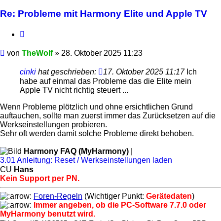
Re: Probleme mit Harmony Elite und Apple TV
Zitieren
Beitrag
von
TheWolf
»
28. Oktober 2025 11:23
cinki
hat geschrieben:
17. Oktober 2025 11:17
Ich
habe auf einmal das Probleme das die Elite mein
Apple TV nicht richtig steuert ...
Wenn Probleme plötzlich und ohne ersichtlichen Grund
auftauchen, sollte man zuerst immer das Zurücksetzen auf die
Werkseinstellungen probieren.
Sehr oft werden damit solche Probleme direkt behoben.
Harmony FAQ (MyHarmony)
|
3.01 Anleitung: Reset / Werkseinstellungen laden
CU
Hans
Kein Support per PN.
Foren-Regeln
(Wichtiger Punkt:
Gerätedaten
)
Immer angeben, ob die PC-Software 7.7.0 oder
MyHarmony benutzt wird.