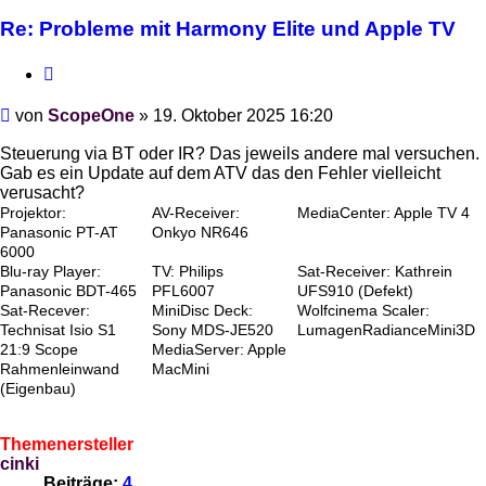
Re: Probleme mit Harmony Elite und Apple TV
Zitieren
Beitrag
von
ScopeOne
»
19. Oktober 2025 16:20
Steuerung via BT oder IR? Das jeweils andere mal versuchen.
Gab es ein Update auf dem ATV das den Fehler vielleicht
verusacht?
Projektor:
AV-Receiver:
MediaCenter: Apple TV 4
Panasonic PT-AT
Onkyo NR646
6000
Blu-ray Player:
TV: Philips
Sat-Receiver: Kathrein
Panasonic BDT-465
PFL6007
UFS910 (Defekt)
Sat-Recever:
MiniDisc Deck:
Wolfcinema Scaler:
Technisat Isio S1
Sony MDS-JE520
LumagenRadianceMini3D
21:9 Scope
MediaServer: Apple
Rahmenleinwand
MacMini
(Eigenbau)
Themenersteller
cinki
Beiträge:
4