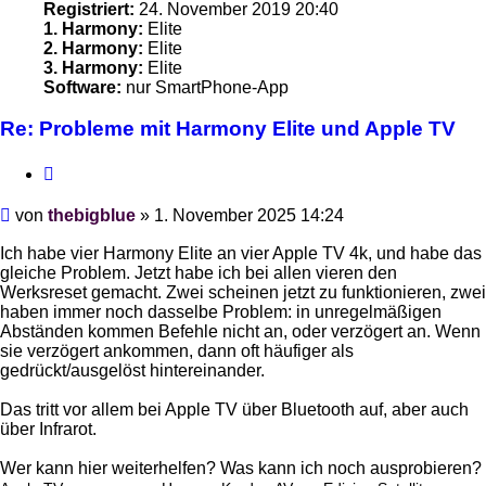
Registriert:
24. November 2019 20:40
1. Harmony:
Elite
2. Harmony:
Elite
3. Harmony:
Elite
Software:
nur SmartPhone-App
Re: Probleme mit Harmony Elite und Apple TV
Zitieren
Beitrag
von
thebigblue
»
1. November 2025 14:24
Ich habe vier Harmony Elite an vier Apple TV 4k, und habe das
gleiche Problem. Jetzt habe ich bei allen vieren den
Werksreset gemacht. Zwei scheinen jetzt zu funktionieren, zwei
haben immer noch dasselbe Problem: in unregelmäßigen
Abständen kommen Befehle nicht an, oder verzögert an. Wenn
sie verzögert ankommen, dann oft häufiger als
gedrückt/ausgelöst hintereinander.
Das tritt vor allem bei Apple TV über Bluetooth auf, aber auch
über Infrarot.
Wer kann hier weiterhelfen? Was kann ich noch ausprobieren?