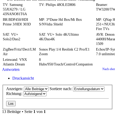
TV: Samsung
TV: Philips 48OLED806
Beamer:
55JU6279 / LG
TW3200/TW
43NANO81T6A
BR:BDP450/HDI
MP: 3*Dune Hd Box/Mi Box
MP: QNap 
Prime 3/HDI 303D
S/NVidia Shield
251+/NUC8i
Fire TVs
SAT: VU+
SAT: VU+ Solo 4K/Ultimo
AVR: Denon
Solo2/Duo2
4K/Duo4K
4400H/Mara
1509
ZigBee/Fritz!Dect/LM
Sonos Play:1/4 Reolink C2 Pro/E1
Echos/IP-S
Air
Zoom
7.0 unlimite
Leinwand: VNX
8
Atlantis Dream
Hubs/950/Touch/Control/Companion
Antworten
Nach obe
Druckansicht
Anzeigen:
Sortiere nach:
Richtung:
13 Beiträge • Seite
1
von
1