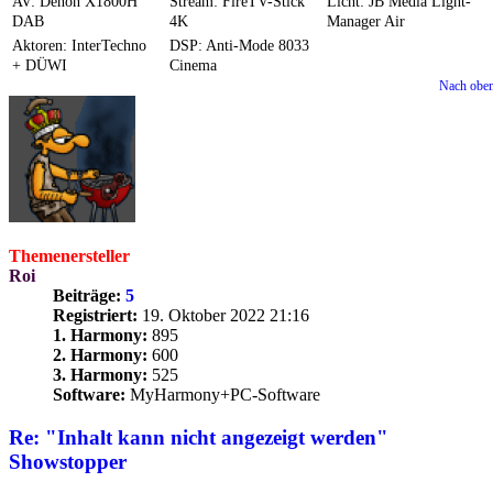
AV: Denon X1800H
Stream: FireTV-Stick
Licht: JB Media Light-
DAB
4K
Manager Air
Aktoren: InterTechno
DSP: Anti-Mode 8033
+ DÜWI
Cinema
Nach obe
Themenersteller
Roi
Beiträge:
5
Registriert:
19. Oktober 2022 21:16
1. Harmony:
895
2. Harmony:
600
3. Harmony:
525
Software:
MyHarmony+PC-Software
Re: "Inhalt kann nicht angezeigt werden"
Showstopper