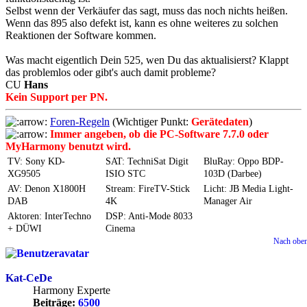
Selbst wenn der Verkäufer das sagt, muss das noch nichts heißen.
Wenn das 895 also defekt ist, kann es ohne weiteres zu solchen
Reaktionen der Software kommen.
Was macht eigentlich Dein 525, wen Du das aktualisierst? Klappt
das problemlos oder gibt's auch damit probleme?
CU
Hans
Kein Support per PN.
Foren-Regeln
(Wichtiger Punkt:
Gerätedaten
)
Immer angeben, ob die PC-Software 7.7.0 oder
MyHarmony benutzt wird.
TV: Sony KD-
SAT: TechniSat Digit
BluRay: Oppo BDP-
XG9505
ISIO STC
103D (Darbee)
AV: Denon X1800H
Stream: FireTV-Stick
Licht: JB Media Light-
DAB
4K
Manager Air
Aktoren: InterTechno
DSP: Anti-Mode 8033
+ DÜWI
Cinema
Nach obe
Kat-CeDe
Harmony Experte
Beiträge:
6500