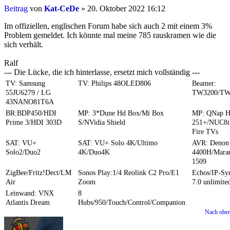
Beitrag
von
Kat-CeDe
»
20. Oktober 2022 16:12
Im offiziellen, englischen Forum habe sich auch 2 mit einem 3%
Problem gemeldet. Ich könnte mal meine 785 rauskramen wie die
sich verhält.
Ralf
--- Die Lücke, die ich hinterlasse, ersetzt mich vollständig ---
TV: Samsung
TV: Philips 48OLED806
Beamer:
55JU6279 / LG
TW3200/TW
43NANO81T6A
BR:BDP450/HDI
MP: 3*Dune Hd Box/Mi Box
MP: QNap 
Prime 3/HDI 303D
S/NVidia Shield
251+/NUC8i
Fire TVs
SAT: VU+
SAT: VU+ Solo 4K/Ultimo
AVR: Denon
Solo2/Duo2
4K/Duo4K
4400H/Mara
1509
ZigBee/Fritz!Dect/LM
Sonos Play:1/4 Reolink C2 Pro/E1
Echos/IP-S
Air
Zoom
7.0 unlimite
Leinwand: VNX
8
Atlantis Dream
Hubs/950/Touch/Control/Companion
Nach obe