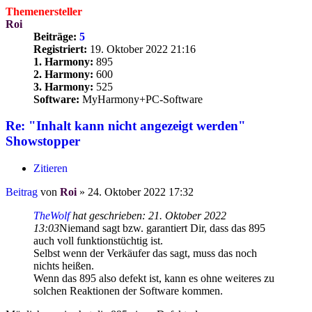
Themenersteller
Roi
Beiträge:
5
Registriert:
19. Oktober 2022 21:16
1. Harmony:
895
2. Harmony:
600
3. Harmony:
525
Software:
MyHarmony+PC-Software
Re: "Inhalt kann nicht angezeigt werden"
Showstopper
Zitieren
Beitrag
von
Roi
»
24. Oktober 2022 17:32
TheWolf
hat geschrieben:
21. Oktober 2022
13:03
Niemand sagt bzw. garantiert Dir, dass das 895
auch voll funktionstüchtig ist.
Selbst wenn der Verkäufer das sagt, muss das noch
nichts heißen.
Wenn das 895 also defekt ist, kann es ohne weiteres zu
solchen Reaktionen der Software kommen.