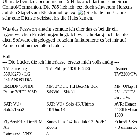
Ultimate benutze aber an meinen 5 Hubs auch fast nur eine Smart
Control/Companion. Die 785 heb ich jetzt doch schwerern Herzens
auf den Stapel vom Elektromüll gelegt
Sie hatte mir 7 Jahre
sehr gute Dienste geleistet bis die Hubs kamen.
Was das Passwort angeht vermute ich eher das es bei dir ein
irgendwelchen Einstellungen liegt. Ich war jahrelang nicht bei der
alten Software eingelogged trotzdem funktionierte es bei mir auf
Anhieb mit meinen alten Daten.
Ralf
--- Die Lücke, die ich hinterlasse, ersetzt mich vollständig ---
TV: Samsung
TV: Philips 48OLED806
Beamer:
55JU6279 / LG
TW3200/TW
43NANO81T6A
BR:BDP450/HDI
MP: 3*Dune Hd Box/Mi Box
MP: QNap 
Prime 3/HDI 303D
S/NVidia Shield
251+/NUC8i
Fire TVs
SAT: VU+
SAT: VU+ Solo 4K/Ultimo
AVR: Denon
Solo2/Duo2
4K/Duo4K
4400H/Mara
1509
ZigBee/Fritz!Dect/LM
Sonos Play:1/4 Reolink C2 Pro/E1
Echos/IP-S
Air
Zoom
7.0 unlimite
Leinwand: VNX
8