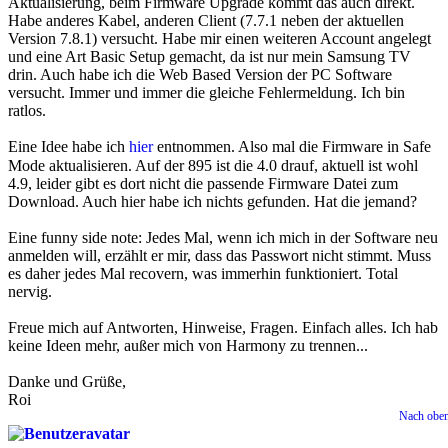
Aktualisierung, beim Firmware Upgrade kommt das auch direkt.
Habe anderes Kabel, anderen Client (7.7.1 neben der aktuellen
Version 7.8.1) versucht. Habe mir einen weiteren Account angelegt
und eine Art Basic Setup gemacht, da ist nur mein Samsung TV
drin. Auch habe ich die Web Based Version der PC Software
versucht. Immer und immer die gleiche Fehlermeldung. Ich bin
ratlos.
Eine Idee habe ich
hier
entnommen. Also mal die Firmware in Safe
Mode aktualisieren. Auf der 895 ist die 4.0 drauf, aktuell ist wohl
4.9, leider gibt es dort nicht die passende Firmware Datei zum
Download. Auch hier habe ich nichts gefunden. Hat die jemand?
Eine funny side note: Jedes Mal, wenn ich mich in der Software neu
anmelden will, erzählt er mir, dass das Passwort nicht stimmt. Muss
es daher jedes Mal recovern, was immerhin funktioniert. Total
nervig.
Freue mich auf Antworten, Hinweise, Fragen. Einfach alles. Ich hab
keine Ideen mehr, außer mich von Harmony zu trennen...
Danke und Grüße,
Roi
Nach obe