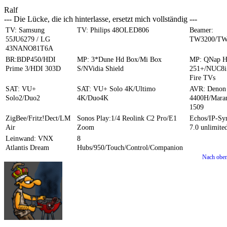
Ralf
--- Die Lücke, die ich hinterlasse, ersetzt mich vollständig ---
TV: Samsung
TV: Philips 48OLED806
Beamer:
55JU6279 / LG
TW3200/TW
43NANO81T6A
BR:BDP450/HDI
MP: 3*Dune Hd Box/Mi Box
MP: QNap 
Prime 3/HDI 303D
S/NVidia Shield
251+/NUC8i
Fire TVs
SAT: VU+
SAT: VU+ Solo 4K/Ultimo
AVR: Denon
Solo2/Duo2
4K/Duo4K
4400H/Mara
1509
ZigBee/Fritz!Dect/LM
Sonos Play:1/4 Reolink C2 Pro/E1
Echos/IP-S
Air
Zoom
7.0 unlimite
Leinwand: VNX
8
Atlantis Dream
Hubs/950/Touch/Control/Companion
Nach obe