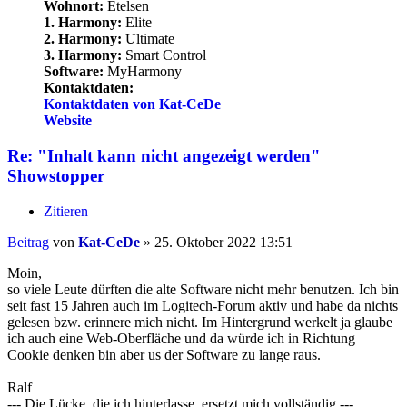
Wohnort:
Etelsen
1. Harmony:
Elite
2. Harmony:
Ultimate
3. Harmony:
Smart Control
Software:
MyHarmony
Kontaktdaten:
Kontaktdaten von Kat-CeDe
Website
Re: "Inhalt kann nicht angezeigt werden"
Showstopper
Zitieren
Beitrag
von
Kat-CeDe
»
25. Oktober 2022 13:51
Moin,
so viele Leute dürften die alte Software nicht mehr benutzen. Ich bin
seit fast 15 Jahren auch im Logitech-Forum aktiv und habe da nichts
gelesen bzw. erinnere mich nicht. Im Hintergrund werkelt ja glaube
ich auch eine Web-Oberfläche und da würde ich in Richtung
Cookie denken bin aber us der Software zu lange raus.
Ralf
--- Die Lücke, die ich hinterlasse, ersetzt mich vollständig ---