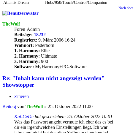
Atlantis Dream
Hubs/950/Touch/Control/Companion
Nach obe
TheWolf
Foren-Admin
Beiträge:
18232
Registriert:
9. März 2006 16:24
Wohnort:
Paderborn
1. Harmony:
Elite
2. Harmony:
Ultimate
3. Harmony:
900
Software:
MyHarmony+PC-Software
Re: "Inhalt kann nicht angezeigt werden"
Showstopper
Zitieren
Beitrag
von
TheWolf
»
25. Oktober 2022 11:00
Kat-CeDe
hat geschrieben:
25. Oktober 2022 10:01
Was das Passwort angeht vermute ich eher das es bei
dir ein irgendwelchen Einstellungen liegt. Ich war
jahrelang nicht bei der alten Software eingelogged