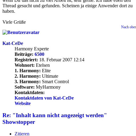
wenn Dir das nicht zu viel Arbeit ist, sehr gerne. Ich habe eben den
Thread gesucht und gefunden. Scheinen ja einige Anwender dort zu
haben.
Viele Grüße
Nach obe
Kat-CeDe
Harmony Experte
Beiträge:
6500
Registriert:
18. Februar 2007 12:14
Wohnort:
Etelsen
1. Harmony:
Elite
2. Harmony:
Ultimate
3. Harmony:
Smart Control
Software:
MyHarmony
Kontaktdaten:
Kontaktdaten von Kat-CeDe
Website
Re: "Inhalt kann nicht angezeigt werden"
Showstopper
Zitieren