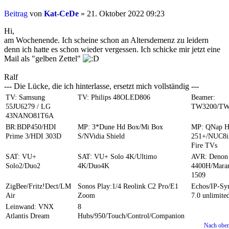
Beitrag
von
Kat-CeDe
»
21. Oktober 2022 09:23
Hi,
am Wochenende. Ich scheine schon an Altersdemenz zu leidern
denn ich hatte es schon wieder vergessen. Ich schicke mir jetzt eine
Mail als "gelben Zettel"
Ralf
--- Die Lücke, die ich hinterlasse, ersetzt mich vollständig ---
TV: Samsung
TV: Philips 48OLED806
Beamer:
55JU6279 / LG
TW3200/TW
43NANO81T6A
BR:BDP450/HDI
MP: 3*Dune Hd Box/Mi Box
MP: QNap 
Prime 3/HDI 303D
S/NVidia Shield
251+/NUC8i
Fire TVs
SAT: VU+
SAT: VU+ Solo 4K/Ultimo
AVR: Denon
Solo2/Duo2
4K/Duo4K
4400H/Mara
1509
ZigBee/Fritz!Dect/LM
Sonos Play:1/4 Reolink C2 Pro/E1
Echos/IP-S
Air
Zoom
7.0 unlimite
Leinwand: VNX
8
Atlantis Dream
Hubs/950/Touch/Control/Companion
Nach obe