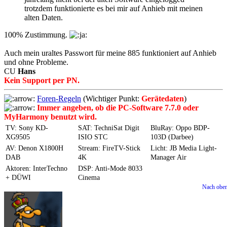
trotzdem funktionierte es bei mir auf Anhieb mit meinen
alten Daten.
100% Zustimmung.
Auch mein uraltes Passwort für meine 885 funktioniert auf Anhieb
und ohne Probleme.
CU
Hans
Kein Support per PN.
Foren-Regeln
(Wichtiger Punkt:
Gerätedaten
)
Immer angeben, ob die PC-Software 7.7.0 oder
MyHarmony benutzt wird.
TV: Sony KD-
SAT: TechniSat Digit
BluRay: Oppo BDP-
XG9505
ISIO STC
103D (Darbee)
AV: Denon X1800H
Stream: FireTV-Stick
Licht: JB Media Light-
DAB
4K
Manager Air
Aktoren: InterTechno
DSP: Anti-Mode 8033
+ DÜWI
Cinema
Nach obe