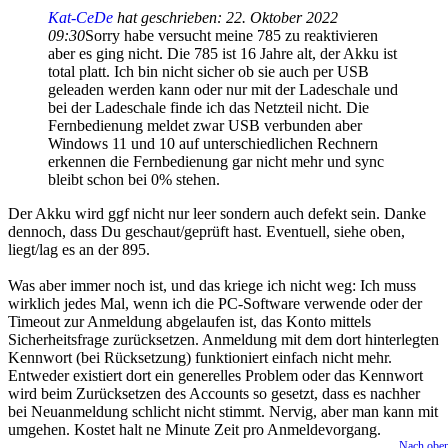
Kat-CeDe
hat geschrieben:
22. Oktober 2022
09:30
Sorry habe versucht meine 785 zu reaktivieren
aber es ging nicht. Die 785 ist 16 Jahre alt, der Akku ist
total platt. Ich bin nicht sicher ob sie auch per USB
geleaden werden kann oder nur mit der Ladeschale und
bei der Ladeschale finde ich das Netzteil nicht. Die
Fernbedienung meldet zwar USB verbunden aber
Windows 11 und 10 auf unterschiedlichen Rechnern
erkennen die Fernbedienung gar nicht mehr und sync
bleibt schon bei 0% stehen.
Der Akku wird ggf nicht nur leer sondern auch defekt sein. Danke
dennoch, dass Du geschaut/geprüft hast. Eventuell, siehe oben,
liegt/lag es an der 895.
Was aber immer noch ist, und das kriege ich nicht weg: Ich muss
wirklich jedes Mal, wenn ich die PC-Software verwende oder der
Timeout zur Anmeldung abgelaufen ist, das Konto mittels
Sicherheitsfrage zurücksetzen. Anmeldung mit dem dort hinterlegten
Kennwort (bei Rücksetzung) funktioniert einfach nicht mehr.
Entweder existiert dort ein generelles Problem oder das Kennwort
wird beim Zurücksetzen des Accounts so gesetzt, dass es nachher
bei Neuanmeldung schlicht nicht stimmt. Nervig, aber man kann mit
umgehen. Kostet halt ne Minute Zeit pro Anmeldevorgang.
Nach obe