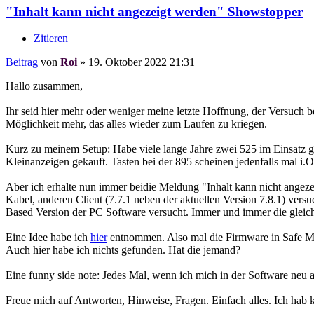
"Inhalt kann nicht angezeigt werden" Showstopper
Zitieren
Beitrag
von
Roi
»
19. Oktober 2022 21:31
Hallo zusammen,
Ihr seid hier mehr oder weniger meine letzte Hoffnung, der Versuch b
Möglichkeit mehr, das alles wieder zum Laufen zu kriegen.
Kurz zu meinem Setup: Habe viele lange Jahre zwei 525 im Einsatz ge
Kleinanzeigen gekauft. Tasten bei der 895 scheinen jedenfalls mal i.O
Aber ich erhalte nun immer beidie Meldung "Inhalt kann nicht ange
Kabel, anderen Client (7.7.1 neben der aktuellen Version 7.8.1) ver
Based Version der PC Software versucht. Immer und immer die gleiche
Eine Idee habe ich
hier
entnommen. Also mal die Firmware in Safe Mode
Auch hier habe ich nichts gefunden. Hat die jemand?
Eine funny side note: Jedes Mal, wenn ich mich in der Software neu an
Freue mich auf Antworten, Hinweise, Fragen. Einfach alles. Ich hab 