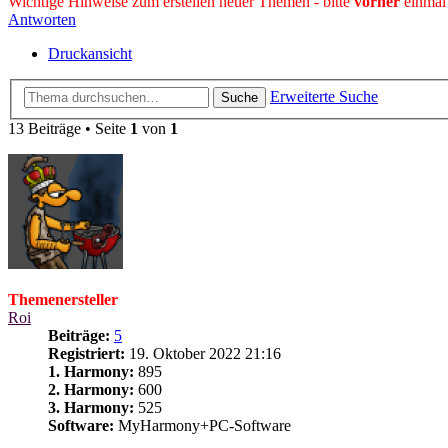
Wichtige Hinweise zum erstellen neuer Themen - bitte
vorher
einmal
Antworten
Druckansicht
Erweiterte Suche
Suche
13 Beiträge • Seite
1
von
1
Themenersteller
Roi
Beiträge:
5
Registriert:
19. Oktober 2022 21:16
1. Harmony:
895
2. Harmony:
600
3. Harmony:
525
Software:
MyHarmony+PC-Software