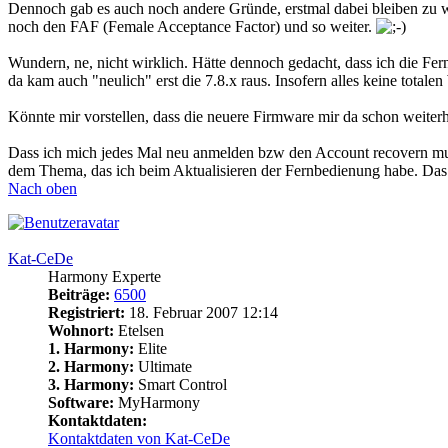
Dennoch gab es auch noch andere Gründe, erstmal dabei bleiben zu wo
noch den FAF (Female Acceptance Factor) und so weiter.
Wundern, ne, nicht wirklich. Hätte dennoch gedacht, dass ich die F
da kam auch "neulich" erst die 7.8.x raus. Insofern alles keine totale
Könnte mir vorstellen, dass die neuere Firmware mir da schon weiterh
Dass ich mich jedes Mal neu anmelden bzw den Account recovern muss
dem Thema, das ich beim Aktualisieren der Fernbedienung habe. Das 
Nach oben
Kat-CeDe
Harmony Experte
Beiträge:
6500
Registriert:
18. Februar 2007 12:14
Wohnort:
Etelsen
1. Harmony:
Elite
2. Harmony:
Ultimate
3. Harmony:
Smart Control
Software:
MyHarmony
Kontaktdaten:
Kontaktdaten von Kat-CeDe