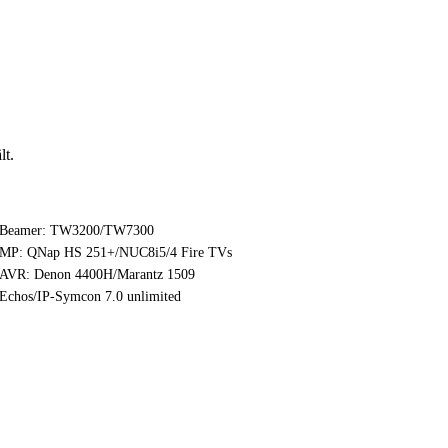
lt.
Beamer: TW3200/TW7300
MP: QNap HS 251+/NUC8i5/4 Fire TVs
AVR: Denon 4400H/Marantz 1509
Echos/IP-Symcon 7.0 unlimited