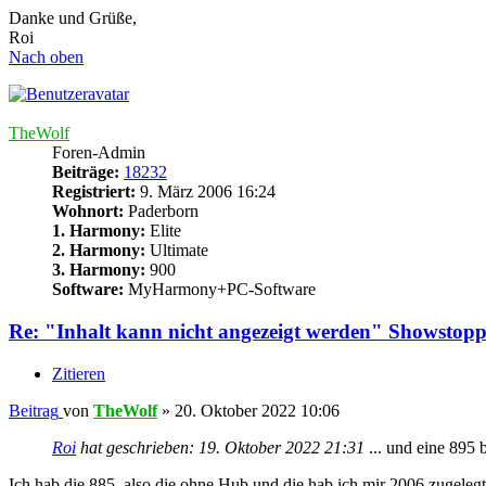
Danke und Grüße,
Roi
Nach oben
TheWolf
Foren-Admin
Beiträge:
18232
Registriert:
9. März 2006 16:24
Wohnort:
Paderborn
1. Harmony:
Elite
2. Harmony:
Ultimate
3. Harmony:
900
Software:
MyHarmony+PC-Software
Re: "Inhalt kann nicht angezeigt werden" Showstopp
Zitieren
Beitrag
von
TheWolf
»
20. Oktober 2022 10:06
Roi
hat geschrieben:
19. Oktober 2022 21:31
... und eine 895 
Ich hab die 885, also die ohne Hub und die hab ich mir 2006 zugelegt