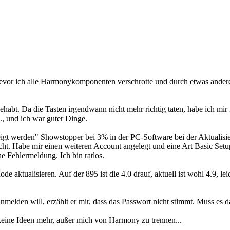
evor ich alle Harmonykomponenten verschrotte und durch etwas anderes e
habt. Da die Tasten irgendwann nicht mehr richtig taten, habe ich mir
., und ich war guter Dinge.
zeigt werden" Showstopper bei 3% in der PC-Software bei der Aktuali
sucht. Habe mir einen weiteren Account angelegt und eine Art Basic Se
 Fehlermeldung. Ich bin ratlos.
 aktualisieren. Auf der 895 ist die 4.0 drauf, aktuell ist wohl 4.9, l
melden will, erzählt er mir, dass das Passwort nicht stimmt. Muss es d
keine Ideen mehr, außer mich von Harmony zu trennen...