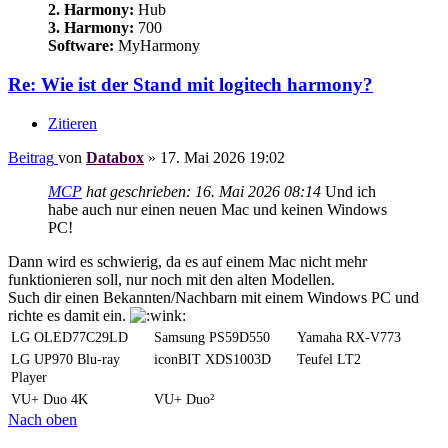
2. Harmony:
Hub
3. Harmony:
700
Software:
MyHarmony
Re: Wie ist der Stand mit logitech harmony?
Zitieren
Beitrag
von
Databox
»
17. Mai 2026 19:02
MCP
hat geschrieben:
16. Mai 2026 08:14
Und ich
habe auch nur einen neuen Mac und keinen Windows
PC!
Dann wird es schwierig, da es auf einem Mac nicht mehr
funktionieren soll, nur noch mit den alten Modellen.
Such dir einen Bekannten/Nachbarn mit einem Windows PC und
richte es damit ein.
LG OLED77C29LD
Samsung PS59D550
Yamaha RX-V773
LG UP970 Blu-ray
iconBIT XDS1003D
Teufel LT2
Player
VU+ Duo 4K
VU+ Duo²
Nach oben