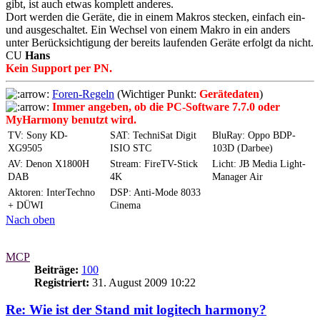
gibt, ist auch etwas komplett anderes.
Dort werden die Geräte, die in einem Makros stecken, einfach ein-
und ausgeschaltet. Ein Wechsel von einem Makro in ein anders
unter Berücksichtigung der bereits laufenden Geräte erfolgt da nicht.
CU
Hans
Kein Support per PN.
Foren-Regeln
(Wichtiger Punkt:
Gerätedaten
)
Immer angeben, ob die PC-Software 7.7.0 oder
MyHarmony benutzt wird.
TV: Sony KD-
SAT: TechniSat Digit
BluRay: Oppo BDP-
XG9505
ISIO STC
103D (Darbee)
AV: Denon X1800H
Stream: FireTV-Stick
Licht: JB Media Light-
DAB
4K
Manager Air
Aktoren: InterTechno
DSP: Anti-Mode 8033
+ DÜWI
Cinema
Nach oben
MCP
Beiträge:
100
Registriert:
31. August 2009 10:22
Re: Wie ist der Stand mit logitech harmony?