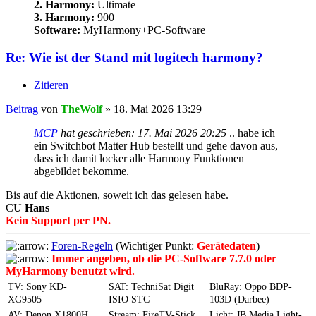
2. Harmony:
Ultimate
3. Harmony:
900
Software:
MyHarmony+PC-Software
Re: Wie ist der Stand mit logitech harmony?
Zitieren
Beitrag
von
TheWolf
»
18. Mai 2026 13:29
MCP
hat geschrieben:
17. Mai 2026 20:25
.. habe ich
ein Switchbot Matter Hub bestellt und gehe davon aus,
dass ich damit locker alle Harmony Funktionen
abgebildet bekomme.
Bis auf die Aktionen, soweit ich das gelesen habe.
CU
Hans
Kein Support per PN.
Foren-Regeln
(Wichtiger Punkt:
Gerätedaten
)
Immer angeben, ob die PC-Software 7.7.0 oder
MyHarmony benutzt wird.
TV: Sony KD-
SAT: TechniSat Digit
BluRay: Oppo BDP-
XG9505
ISIO STC
103D (Darbee)
AV: Denon X1800H
Stream: FireTV-Stick
Licht: JB Media Light-