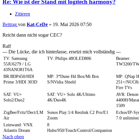
Re: Wie ist der Stand mit logitech harmony?
Zitieren
Beitrag
von
Kat-CeDe
»
19. Mai 2026 07:50
Reicht dann nicht sogar CEC?
Ralf
--- Die Lücke, die ich hinterlasse, ersetzt mich vollständig ---
TV: Samsung
TV: Philips 48OLED806
Beamer:
55JU6279 / LG
TW3200/TW
43NANO81T6A
BR:BDP450/HDI
MP: 3*Dune Hd Box/Mi Box
MP: QNap 
Prime 3/HDI 303D
S/NVidia Shield
251+/NUC8i
Fire TVs
SAT: VU+
SAT: VU+ Solo 4K/Ultimo
AVR: Denon
Solo2/Duo2
4K/Duo4K
4400H/Mara
1509
ZigBee/Fritz!Dect/LM
Sonos Play:1/4 Reolink C2 Pro/E1
Echos/IP-S
Air
Zoom
7.0 unlimite
Leinwand: VNX
8
Atlantis Dream
Hubs/950/Touch/Control/Companion
Nach oben