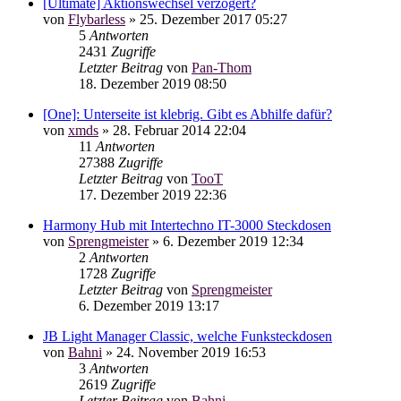
[Ultimate] Aktionswechsel verzögert?
von
Flybarless
»
25. Dezember 2017 05:27
5
Antworten
2431
Zugriffe
Letzter Beitrag
von
Pan-Thom
18. Dezember 2019 08:50
[One]: Unterseite ist klebrig. Gibt es Abhilfe dafür?
von
xmds
»
28. Februar 2014 22:04
11
Antworten
27388
Zugriffe
Letzter Beitrag
von
TooT
17. Dezember 2019 22:36
Harmony Hub mit Intertechno IT-3000 Steckdosen
von
Sprengmeister
»
6. Dezember 2019 12:34
2
Antworten
1728
Zugriffe
Letzter Beitrag
von
Sprengmeister
6. Dezember 2019 13:17
JB Light Manager Classic, welche Funksteckdosen
von
Bahni
»
24. November 2019 16:53
3
Antworten
2619
Zugriffe
Letzter Beitrag
von
Bahni