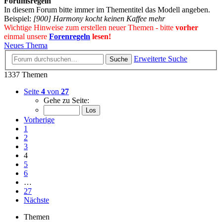
Forumsregeln
In diesem Forum bitte immer im Thementitel das Modell angeben.
Beispiel:
[900] Harmony kocht keinen Kaffee mehr
Wichtige Hinweise zum erstellen neuer Themen - bitte
vorher
einmal unsere
Forenregeln
lesen!
Neues Thema
Erweiterte Suche
Suche
1337 Themen
Seite
4
von
27
Gehe zu Seite:
Vorherige
1
2
3
4
5
6
…
27
Nächste
Themen