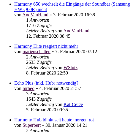
Harmony 650 wechselt die Eingänge der Soundbar (Samsung
HW-Q60R) nicht
von
AndVanHand
»
3. Februar 2020 16:38
1
Antworten
1716
Zugriffe
Letzter Beitrag
von
AndVanHand
12. Februar 2020 08:45
Harmony Elite reagiert nicht mehr
von
marienschatten
»
7. Februar 2020 07:12
2
Antworten
2633
Zugriffe
Letzter Beitrag
von
WStutz
8. Februar 2020 22:50
Echo Plus (inkl. Hub) notwendig?
von
mrheo
»
4. Februar 2020 21:57
3
Antworten
1643
Zugriffe
Letzter Beitrag
von
Kat-CeDe
5. Februar 2020 09:35
Harmony Hub blinkt seit heute morgen rot
von
Superbert
»
30. Januar 2020 14:21
2
Antworten